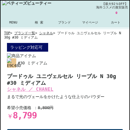
【最大92％OFF】
海外コスメの激安販売
0
MENU
検 索
ブランド
マイページ
カート
TOP
>
ブランド一覧
>
シャネル
>
プードゥル ユニヴェルセル リーブル N
30g #30 ミディアム
ラッピング対応可
#30 ミディアム
プードゥル ユニヴェルセル リーブル N 30g
#30 ミディアム
シャネル ／ CHANEL
まるで光のヴェールをかけたような仕上りのパウダー
希望小売価格 ：
8,800円
8,799
￥