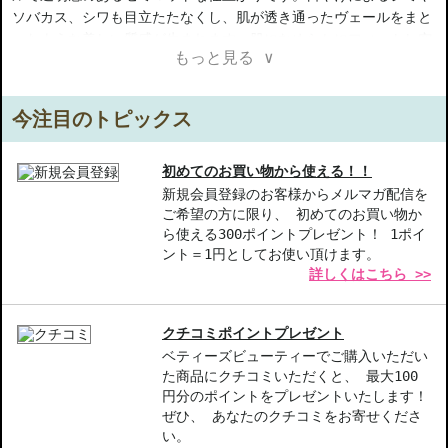
ソバカス、シワも目立たたなくし、肌が透き通ったヴェールをまと
ったような美しい質感が生まれます。肌になめらかにフィットし空
もっと見る ∨
気のように軽いつけ心地です。
【ギフト好適品】
今注目のトピックス
商品番号：
11610026
JAN/UPC：3145891320305
初めてのお買い物から使える！！
新規会員登録のお客様からメルマガ配信を
ご希望の方に限り、 初めてのお買い物か
お悩み・効果
ら使える300ポイントプレゼント！ 1ポイ
崩れにくい
ント＝1円としてお使い頂けます。
詳しくはこちら >>
中文的商品説明在這裡（中国語の商品説明）
Product description in English is here（英語説明）
クチコミポイントプレゼント
ベティーズビューティーでご購入いただい
た商品にクチコミいただくと、 最大100
円分のポイントをプレゼントいたします！
ぜひ、 あなたのクチコミをお寄せくださ
い。