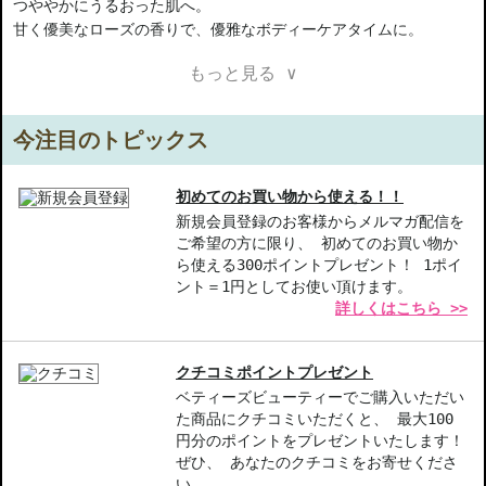
つややかにうるおった肌へ。
甘く優美なローズの香りで、優雅なボディーケアタイムに。
もっと見る ∨
【ギフト好適品】
【商品の特徴】
今注目のトピックス
みずみずしいテクスチャー-すっと伸びて、肌にしっかり浸透。
優雅な香り-甘く優美なローズの香りが心地よく持続。
高保湿成分配合-乾燥した肌をしっとり整え、つややかな仕上がり
初めてのお買い物から使える！！
へ。
新規会員登録のお客様からメルマガ配信を
ご希望の方に限り、 初めてのお買い物か
ら使える300ポイントプレゼント！ 1ポイ
【こんな方へおすすめ】
ント＝1円としてお使い頂けます。
乾燥肌が気になる方
詳しくはこちら >>
優雅な香りでリラックスしたい方
商品番号：
11711755
クチコミポイントプレゼント
JAN/UPC：0708177145301
ベティーズビューティーでご購入いただい
た商品にクチコミいただくと、 最大100
お悩み・効果
円分のポイントをプレゼントいたします！
ぜひ、 あなたのクチコミをお寄せくださ
自然派・オーガニック
い。