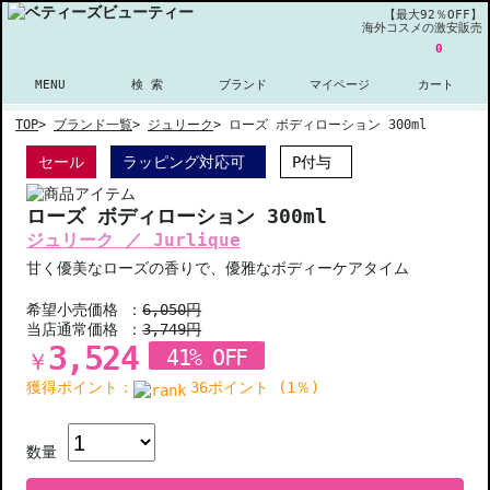
【最大92％OFF】
海外コスメの激安販売
0
MENU
検 索
ブランド
マイページ
カート
TOP
>
ブランド一覧
>
ジュリーク
>
ローズ ボディローション 300ml
セール
ラッピング対応可
P付与
ローズ ボディローション 300ml
ジュリーク ／ Jurlique
甘く優美なローズの香りで、優雅なボディーケアタイム
希望小売価格 ：
6,050円
当店通常価格 ：
3,749円
3,524
41% OFF
￥
獲得ポイント：
36ポイント (1％)
数量