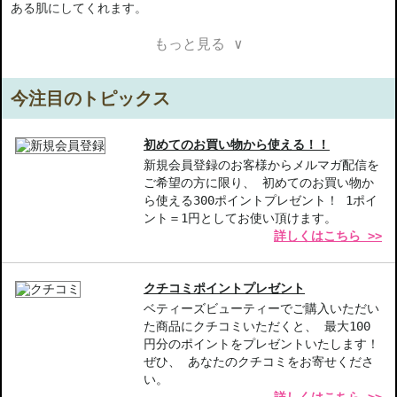
ある肌にしてくれます。
もっと見る ∨
【商品の特徴】
ハリツヤを与えるエイジングケア-肌の奥深くまで浸透し、年齢を
感じさせない印象を与えます。
今注目のトピックス
強力なメタルアプリケイター-スキンケアの効果を最大限に引き出
し、肌荒れを防ぐ力を持っています。
厳選された成分-素肌にやさしく、日々のストレスから目元を守れ
初めてのお買い物から使える！！
る処方です。
新規会員登録のお客様からメルマガ配信を
ご希望の方に限り、 初めてのお買い物か
ら使える300ポイントプレゼント！ 1ポイ
【こんな方へおすすめ】
ント＝1円としてお使い頂けます。
目元のハリやツヤが気になる方
詳しくはこちら >>
エイジングケアを取り入れたい方
商品番号：
12510669
クチコミポイントプレゼント
JAN/UPC：3614273574976
ベティーズビューティーでご購入いただい
た商品にクチコミいただくと、 最大100
お悩み・効果
円分のポイントをプレゼントいたします！
ぜひ、 あなたのクチコミをお寄せくださ
肌のハリ・弾力
い。