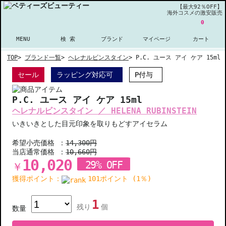
【最大92％OFF】
海外コスメの激安販売
0
MENU
検 索
ブランド
マイページ
カート
TOP
>
ブランド一覧
>
ヘレナルビンスタイン
>
P.C. ユース アイ ケア 15ml
セール
ラッピング対応可
P付与
P.C. ユース アイ ケア 15ml
ヘレナルビンスタイン ／ HELENA RUBINSTEIN
いきいきとした目元印象を取りもどすアイセラム
希望小売価格 ：
14,300円
当店通常価格 ：
10,660円
10,020
29% OFF
￥
獲得ポイント：
101ポイント (1％)
1
残り
個
数量