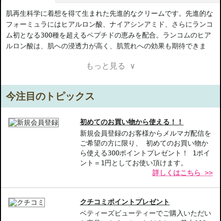
肌再生科学に着想を得て生まれた先進的なクリームです。先進的な
フォーミュラにはヒアルロン酸、ナイアシンアミド、さらにランコ
ム初となる300種を超えるペプチドの恵みを配合。ランコムのヒア
ルロン酸は、肌への浸透力が高く、肌荒れへの効果も期待できま
す。300種を超える高機能の天然ペプチドをぜいたくに配合し、肌
もっと見る ∨
のハリと弾力感をサポートします。ナイアシンアミドは、肌を癒や
しながら肌トーンにアプローチし、肌に明るさを与えます。油、
脂、ロウをバランスよく組み合わせた基材に高濃度の有用成分を配
今注目のトピックス
合し、塗りやすさ、浸透しやすさ、ベタつきのない軽い仕上がりを
追求。
初めてのお買い物から使える！！
【商品の特徴】
新規会員登録のお客様からメルマガ配信を
ご希望の方に限り、 初めてのお買い物か
高浸透ヒアルロン酸-肌にしっかり浸透し、潤いを持続します。
ら使える300ポイントプレゼント！ 1ポイ
300種のペプチド配合-肌のハリと弾力感をサポートし、若々しい印
ント＝1円としてお使い頂けます。
象を引き出します。
詳しくはこちら >>
ナイアシンアミド-明るさを与え、肌トーンを整えます。
【こんな方へおすすめ】
クチコミポイントプレゼント
エイジングが気になる方
ベティーズビューティーでご購入いただい
敏感肌をお持ちの方