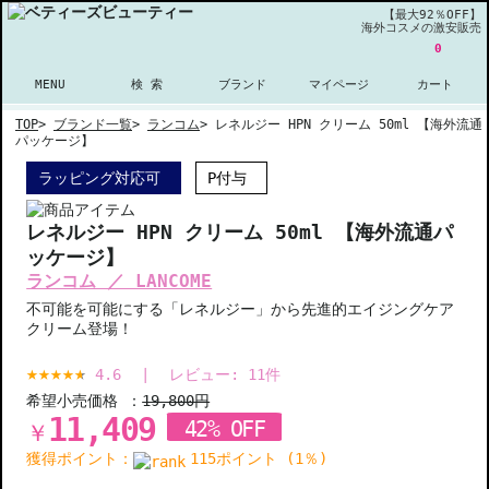
【最大92％OFF】
海外コスメの激安販売
0
MENU
検 索
ブランド
マイページ
カート
TOP
>
ブランド一覧
>
ランコム
>
レネルジー HPN クリーム 50ml 【海外流通
パッケージ】
ラッピング対応可
P付与
レネルジー HPN クリーム 50ml 【海外流通パ
ッケージ】
ランコム ／ LANCOME
不可能を可能にする「レネルジー」から先進的エイジングケア
クリーム登場！
4.6
|
レビュー:
11
件
希望小売価格 ：
19,800円
11,409
42% OFF
￥
獲得ポイント：
115ポイント (1％)