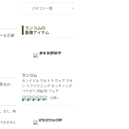
クチコミ一覧
ランコムの
新着アイテム
ーを正確
。
ランコム
タンイドル ウルトラ ウェア スキ
取るか、
ン リファイニング セッティング
パウダー 10g 02 フェア
きます。
（1件）
。また、商
できません
ださい。