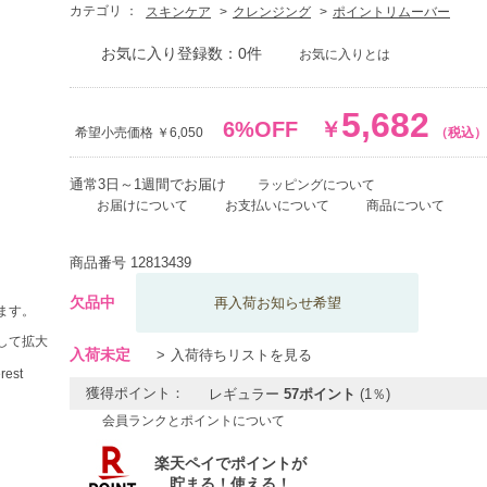
カテゴリ ：
スキンケア
クレンジング
ポイントリムーバー
お気に入り登録数：0件
お気に入りとは
5,682
6%OFF
￥
希望小売価格 ￥6,050
（税込）
通常3日～1週間でお届け
ラッピングについて
お届けについて
お支払いについて
商品について
商品番号
12813439
欠品中
再入荷お知らせ希望
ます。
して拡大
入荷未定
入荷待ちリストを見る
獲得ポイント：
レギュラー
57ポイント
(1％)
会員ランクとポイントについて