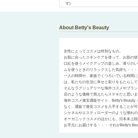
す)
About Betty's Beauty
女性にとってコスメは特別なもの。
お肌に合ったスキンケアを使って、お肌の状
口紅を使うメイクアップの楽しみ、香りのい
ムを使うときのリラックスした気持ち・・・
一人の時間や、家族でくつろいでいる時間に
は、私たちの生活に幸せと彩りをもたらして
そんなラグジュアリーな海外コスメやブラン
店のような価格で買えたらステキだと思いま
海外コスメ激安通販サイト、Betty's Be
なく、通販で激安コスメを入手することが可
シャネルやエスティローダーのような憧れの
オーガニックコスメのほかにも、日本未上陸
お手元にお届けする・・・ それがBetty's 