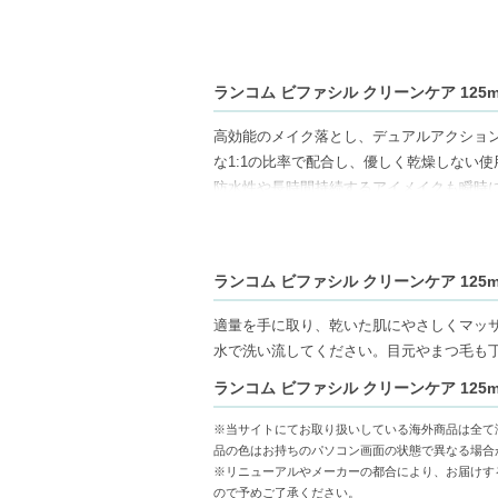
ランコム ビファシル クリーンケア 125
高効能のメイク落とし、デュアルアクション
な1:1の比率で配合し、優しく乾燥しない
防水性や長時間持続するアイメイクも瞬時に
ホホバオイルやアーモンドオイル、フラン
目元やまつ毛をケアし、肌をリフレッシュ
全ての肌タイプ、特に敏感肌の方にも適し
ランコム ビファシル クリーンケア 125
フランス製で、フタル酸エステル、硫酸塩（
適量を手に取り、乾いた肌にやさしくマッ
【ご注意ください】
水で洗い流してください。目元やまつ毛も
◇こちらの商品は代引きでの発送ができか
ランコム ビファシル クリーンケア 125
コンビニ後払いには、決済代行会社による
◇こちらの商品は、ヤマト運輸、佐川急便
※当サイトにてお取り扱いしている海外商品は全て
◇お届け日・お時間帯指定は承っておりま
品の色はお持ちのパソコン画面の状態で異なる場合
◇配送伝票の依頼主名、納品書に弊社以外
※リニューアルやメーカーの都合により、お届けす
◇上記注意書き記載がある商品の合計金額が
ので予めご了承ください。