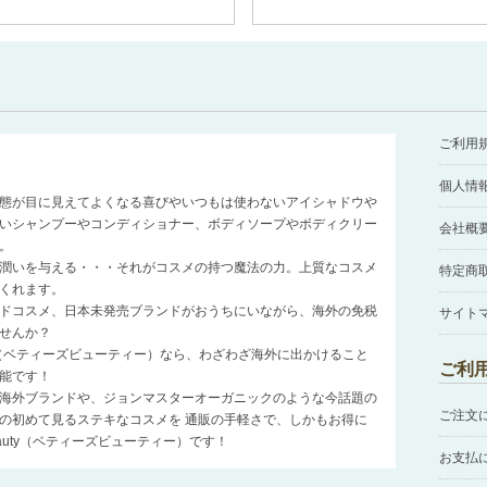
ご利用
個人情
態が目に見えてよくなる喜びやいつもは使わないアイシャドウや
いシャンプーやコンディショナー、ボディソープやボディクリー
会社概
。
潤いを与える・・・それがコスメの持つ魔法の力。上質なコスメ
特定商
くれます。
ドコスメ、日本未発売ブランドがおうちにいながら、海外の免税
サイト
せんか？
auty（ベティーズビューティー）なら、わざわざ海外に出かけること
ご利
能です！
海外ブランドや、ジョンマスターオーガニックのような今話題の
ご注文
の初めて見るステキなコスメを 通販の手軽さで、しかもお得に
Beauty（ベティーズビューティー）です！
お支払