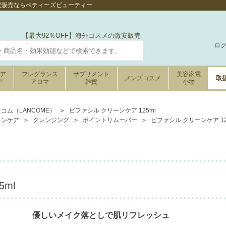
の激安販売ならベティーズビューティー
【最大92％OFF】海外コスメの激安販売
ロ
ケア
フレグランス
サプリメント
美容家電
メンズコスメ
取
ア
アロマ
雑貨
小物
コム（LANCOME）
ビファシル クリーンケア 125ml
キンケア
クレンジング
ポイントリムーバー
ビファシル クリーンケア 12
ml
優しいメイク落としで肌リフレッシュ