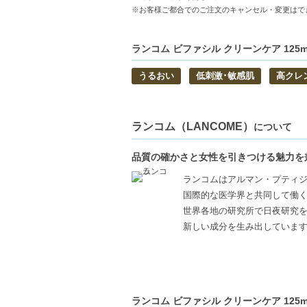
※お客様ご都合でのご注文のキャンセル・変更はで
◇1件のご注文でも倉庫が異なる場合や配
明細書は分割してそれぞれの荷物に同梱さ
◇この商品はラッピングができません。
ランコム ビファシル クリーンケア 125
うるおい
低刺激･敏感肌
高クレ
【商品の特徴】
天然成分豊富-95%の天然由来成分がやさ
優れたクレンジング力-防水性メイクも瞬時
敏感肌にも対応-べたつきがなく、全ての肌
ランコム（LANCOME）
について
【こんな方へおすすめ】
品質の確かさと女性を引きつける魅力を
敏感肌の方で、優しいメイク落としを探し
ランコムはアルマン・プティ
しっかりとクレンジングしたいけれど、乾
国際的な医学界と共同して働く
【JAN/UPC:3614273660471】
世界各地の研究所で日夜研究
新しい成分を生み出していま
ランコム ビファシル クリーンケア 125