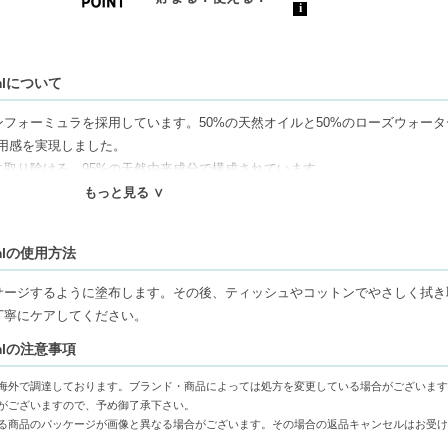
mlについて
フォーミュラを採用しています。50%の天然オイルと50%のローズウォータ
使用感を実現しました。
取り除ける、95%の天然由来成分で構成されています。
ス産ローズウォーター、アミノ酸が配合されており、メイク残りが残りません
もっと見る ∨
させ、いきいきとした印象を与えます。
ており、べたつきや粘り感が残りません。
mlの使用方法
SLS・SLES）、鉱物油は使用していません。
サージするように塗布します。その後、ティッシュやコットンでやさしく拭き
丁寧にケアしてください。
ねます。代引きでご注文いただいた場合は、コンビニ後払いに変更をさせて頂
mlの注意事項
審査がございます。予めご了承ください。
もしくは日本郵便で発送をさせて頂きます。配送便のご指定はできません。
海外で調達しております。ブランド・商品によっては処方を変更している場合がございます
せん。
がございますので、予め御了承下さい。
の物流センター社名が記載されることがあります。
る商品のパッケージが画像と異なる場合がございます。その場合の返品キャンセルはお受け
16666円以上の場合、別途手数料が発生する場合があります。予めご了承く