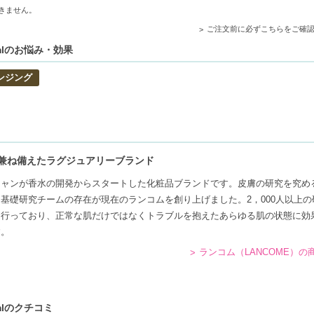
きません。
送用箱の関係で荷物を分割して配送する場合がございます。予めご了承くださ
れますが手数料等の変更はございませんのでご安心ください。
ご注文前に必ずこちらをご確
mlのお悩み・効果
ンジング
しく肌を守ります。
に取り除くデュアルアクションフォーミュラ。
タイプに適している優しさが特徴。
兼ね備えたラグジュアリーブランド
ている方。
ジャンが香水の開発からスタートした化粧品ブランドです。皮膚の研究を究め
燥を避けたい方。
基礎研究チームの存在が現在のランコムを創り上げました。2，000人以上の
を行っており、正常な肌だけではなくトラブルを抱えたあらゆる肌の状態に効
す。
ランコム（LANCOME）の
mlのクチコミ