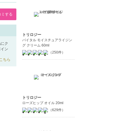
コミする
トリロジー
バイタル モイスチュアライジン
品にク
グ クリーム 60ml
ポイン
（250件）
こちら
トリロジー
ローズヒップ オイル 20ml
（629件）