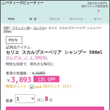
【最大92％OFF】
海外コスメの激安販売
0
MENU
検 索
ブランド
マイページ
カート
TOP
>
ブランド一覧
>
ロレアル
>
セリエ スカルプスーペリア シャンプー
500ml
P付与
セリエ スカルプスーペリア シャンプー 500ml
ロレアル ／ L'OREAL
軽快な頭皮で、前向きな毎日に
希望小売価格 ：
4,510円
3,893
13% OFF
￥
獲得ポイント：
39ポイント (1％)
8
残り
個
数量