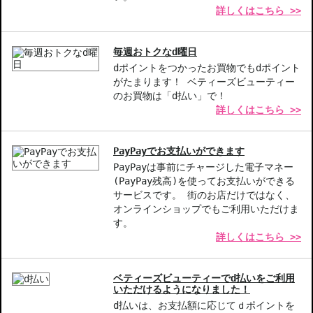
詳しくはこちら >>
【こんな方へおすすめ】
頭皮の不快感を軽減したい方
毎週おトクなd曜日
敏感肌で優しい洗浄を求める方
dポイントをつかったお買物でもdポイント
がたまります！ ベティーズビューティー
商品番号：
12910317
のお買物は「d払い」で！
JAN/UPC：3474637090494
詳しくはこちら >>
お悩み・効果
PayPayでお支払いができます
地肌ケア
PayPayは事前にチャージした電子マネー
(PayPay残高)を使ってお支払いができる
サービスです。 街のお店だけではなく、
オンラインショップでもご利用いただけま
す。
詳しくはこちら >>
ベティーズビューティーでd払いをご利用
いただけるようになりました！
d払いは、お支払額に応じてｄポイントを