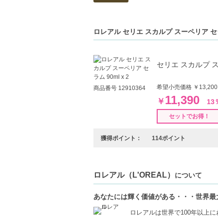
【商品の特徴】
ロレアル セリエ スカルプ スーペリア 
頭皮環境にアプローチ-ベタつき、ニオイ
簡単スプレー式-使いやすいスプレー形状で
柔軟な使用方法-濡れた髪にも乾いた頭皮
セリエ スカルプ スー
【こんな方へおすすめ】
希望小売価格 ￥13,2
頭皮の悩みを抱えている方
商品番号 12910364
11,390
より健やかな髪を目指したい方
￥
13
【JAN/UPC:3474637219833】
セットでお得！
獲得ポイント：
114ポイント
ロレアル（L'OREAL）
について
あなたには輝く価値がある・・・世界最
ロレアルは世界で100年以上