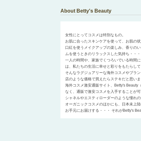
About Betty's Beauty
女性にとってコスメは特別なもの。
お肌に合ったスキンケアを使って、お肌の状
口紅を使うメイクアップの楽しみ、香りのい
ムを使うときのリラックスした気持ち・・・
一人の時間や、家族でくつろいでいる時間に
は、私たちの生活に幸せと彩りをもたらして
そんなラグジュアリーな海外コスメやブラン
店のような価格で買えたらステキだと思いま
海外コスメ激安通販サイト、Betty's Be
なく、通販で激安コスメを入手することが可
シャネルやエスティローダーのような憧れの
オーガニックコスメのほかにも、日本未上陸
お手元にお届けする・・・ それがBetty's 