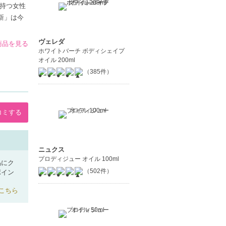
持つ女性
新」は今
ヴェレダ
の商品を見る
ホワイトバーチ ボディシェイプ
オイル 200ml
（385件）
コミする
ニュクス
プロディジュー オイル 100ml
品にク
（502件）
ポイン
こちら