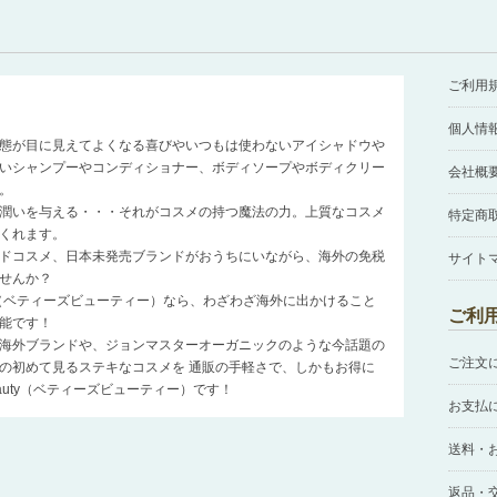
ご利用
個人情
態が目に見えてよくなる喜びやいつもは使わないアイシャドウや
いシャンプーやコンディショナー、ボディソープやボディクリー
会社概
。
潤いを与える・・・それがコスメの持つ魔法の力。上質なコスメ
特定商
くれます。
ドコスメ、日本未発売ブランドがおうちにいながら、海外の免税
サイト
せんか？
auty（ベティーズビューティー）なら、わざわざ海外に出かけること
ご利
能です！
海外ブランドや、ジョンマスターオーガニックのような今話題の
ご注文
の初めて見るステキなコスメを 通販の手軽さで、しかもお得に
Beauty（ベティーズビューティー）です！
お支払
送料・
返品・