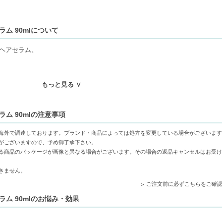
ラム 90mlについて
ヘアセラム。
が多くの問題を引き起こす可能性があります。これは悪循環であり、ケアする
もっと見る ∨
ラム 90mlの注意事項
き、ニオイ、汚れ、かゆみ、フケといった頭皮悩みにアプローチし、健やかな
海外で調達しております。ブランド・商品によっては処方を変更している場合がございます
がございますので、予め御了承下さい。
る商品のパッケージが画像と異なる場合がございます。その場合の返品キャンセルはお受け
に吹きかける。（1プッシュ：0.3mL）
きません。
ご注文前に必ずこちらをご確
ラム 90mlのお悩み・効果
かす
ける