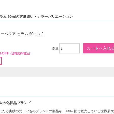
セラム 90mlの容量違い・カラーバリエーション
、汚れ、かゆみ、フケなど、さまざまな頭皮の悩みを解決します。
、手軽に頭皮に必要なケアを行えます。
にも使用でき、ライフスタイルに合わせた使い方が可能です。
ペリア セラム 90ml x 2
00
数量
％OFF
(送料無料/税込)
大の化粧品ブランド
にわたる実績の元、27ものブランドの製品を、130ヶ国で販売している世界最