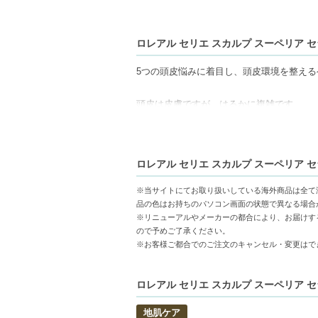
ロレアル セリエ スカルプ スーペリア セ
5つの頭皮悩みに着目し、頭皮環境を整える
頭皮は皮膚ですが、はるかに複雑です。
頭皮表面の皮脂参加酸化や微小なひび割れ
ります。
ロレアル セリエ スカルプ スーペリア セ
頭皮環境に着目したヘアセラムは、ベタつ
へと導きます。
※当サイトにてお取り扱いしている海外商品は全て
品の色はお持ちのパソコン画面の状態で異なる場合
使用方法：
※リニューアルやメーカーの都合により、お届けす
ので予めご了承ください。
1回量（10～15プッシュ）を直接頭皮に均一
※お客様ご都合でのご注文のキャンセル・変更はで
【2通りの使い方】
ロレアル セリエ スカルプ スーペリア セ
ドライ前に濡れた髪へ塗布したのち髪を乾
地肌ケア
気になったときに乾いた頭皮に直接吹きか