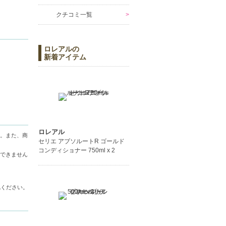
クチコミ一覧
ロレアルの
新着アイテム
必要があ
頭皮環境
ロレアル
。また、商
セリエ アブソルートR ゴールド
コンディショナー 750ml x 2
できません
認ください。