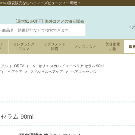
90mlの激安販売ならベティーズビューティー 即達！
【最大92％OFF】海外コスメの激安販売
ロ
ケア
フレグランス
サプリメント
美容家電
メンズコスメ
取
ア
アロマ
雑貨
小物
アル（L'OREAL）
セリエ スカルプ スーペリア セラム 90ml
ディ・ヘアケア
スペシャルヘアケア
ヘアエッセンス
ラム 90ml