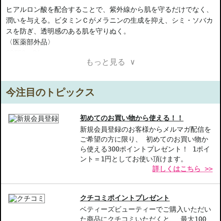
ヒアルロン酸を配合することで、紫外線から肌を守るだけでなく、
潤いを与える。ビタミンＣがメラニンの生成を抑え、シミ・ソバカ
スを防ぎ、透明感のある肌を守りぬく。
〈医薬部外品〉
SPF50、PA+++
もっと見る ∨
【商品の特徴】
百30210g-紫外線からの強力な保護
今注目のトピックス
紫外線の影響を受けやすい肌も、SPF50PA+++でしっかりガード。
【こんな方へおすすめ】
初めてのお買い物から使える！！
日焼け止めを探している方
新規会員登録のお客様からメルマガ配信を
ご希望の方に限り、 初めてのお買い物か
透明感のある肌を目指している方
ら使える300ポイントプレゼント！ 1ポイ
UVケアと保湿を両立したい方
ント＝1円としてお使い頂けます。
詳しくはこちら >>
商品番号：
13110352
クチコミポイントプレゼント
お悩み・効果
ベティーズビューティーでご購入いただい
高SPF・PA
た商品にクチコミいただくと、 最大100