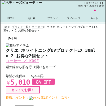
【最大92％OFF】
海外コスメの激安販売
0
MENU
検 索
ブランド
マイページ
カート
TOP
>
ブランド一覧
>
コーセー
>
クリエ ホワイトニングUVプロテクトEX
30ml x 2 お得な2個セット
P付与
クリエ ホワイトニングUVプロテクトEX 30ml
x 2 お得な2個セット
コーセー ／ KOSE
紫外線から肌を守り潤いもキープ
希望小売価格 ：
5,500円
5,010
8% OFF
￥
セットでお得！
獲得ポイント：
51ポイント (1％)