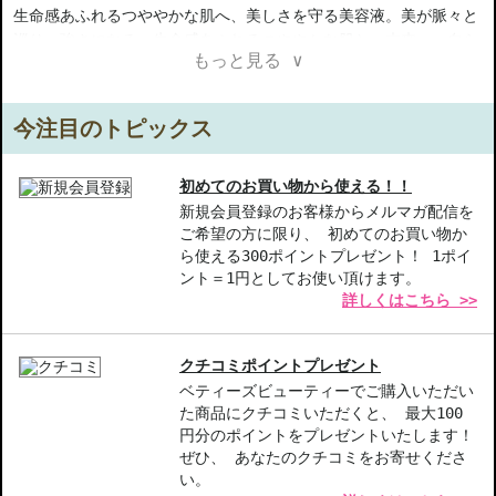
生命感あふれるつややかな肌へ、美しさを守る美容液。美が脈々と
巡り、強さになる。生命感あふれるつややかな肌と、未来へ。自ら
もっと見る ∨
美肌へと向かう力に着目。美しさを守り続ける美容液。独自のイミ
ューンジェネレーションREDテクノロジーTM搭載で美容成分が肌の
すみずみに行き渡ります。秘めた力が解き放たれ、内側からあふれ
今注目のトピックス
るような輝きに満ちた、なめらかで弾むハリ肌へ。グリーンフロー
ラルの香り。
初めてのお買い物から使える！！
◇オイデルミン（Ｌ） 200ml：
新規会員登録のお客様からメルマガ配信を
ご希望の方に限り、 初めてのお買い物か
保水性が高くべたつきの少ない保湿成分を配合。どんな環境でも肌
ら使える300ポイントプレゼント！ 1ポイ
のうるおいを理想的に保ち、肌の生まれかわりのリズムを整えます
ント＝1円としてお使い頂けます。
詳しくはこちら >>
※日本国内・フランス・アメリカ製造の商品が混在しております。
製造国の指定はできませんあらかじめご了承ください。
クチコミポイントプレゼント
【ご注意ください】
ベティーズビューティーでご購入いただい
◇こちらの商品は代引きでの発送ができかねます。代引きでご注文
た商品にクチコミいただくと、 最大100
いただいた場合は、コンビニ後払いに変更をさせて頂きます。コン
円分のポイントをプレゼントいたします！
ビニ後払いには、決済代行会社による審査がございます。予めご了
ぜひ、 あなたのクチコミをお寄せくださ
承ください。
い。