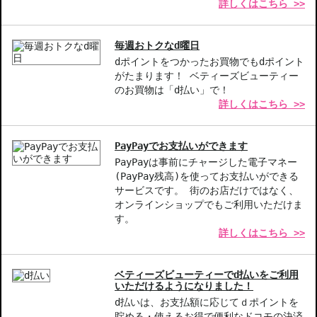
詳しくはこちら >>
◇こちらの商品は、ヤマト運輸、佐川急便もしくは日本郵便で発送
をさせて頂きます。配送便のご指定はできません。
◇お届け日・お時間帯指定は承っておりません。
毎週おトクなd曜日
◇配送伝票の依頼主名、納品書に弊社以外の物流センター社名が記
dポイントをつかったお買物でもdポイント
載されることがあります。
がたまります！ ベティーズビューティー
◇上記注意書き記載がある商品の合計金額が16666円以上の場合、
のお買物は「d払い」で！
別途手数料が発生する場合があります。予めご了承ください。
詳しくはこちら >>
◇1件のご注文でも倉庫が異なる場合や配送用箱の関係で荷物を分割
して配送する場合がございます。予めご了承ください。また、明細
書は分割してそれぞれの荷物に同梱されますが手数料等の変更はご
PayPayでお支払いができます
ざいませんのでご安心ください。
PayPayは事前にチャージした電子マネー
◇この商品はラッピングができません。
(PayPay残高)を使ってお支払いができる
サービスです。 街のお店だけではなく、
オンラインショップでもご利用いただけま
商品番号：
13311225
す。
JAN/UPC：729238190283
詳しくはこちら >>
ベティーズビューティーでd払いをご利用
いただけるようになりました！
d払いは、お支払額に応じてｄポイントを
貯める・使えるお得で便利なドコモの決済