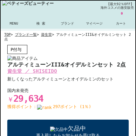
【最大92％OFF】
海外コスメの激安販売
0
MENU
検 索
ブランド
マイページ
カート
TOP
>
ブランド一覧
>
資生堂
>
アルティミューンIII&オイデルミンセット 2
点
P付与
アルティミューンIII&オイデルミンセット 2点
資生堂 ／ SHISEIDO
新しくなったアルティミューンとオイデルミンのセット
国内未発売
29,634
￥
獲得ポイント：
297ポイント (1％)
欠品中
再入荷したらお知らせを受け取る