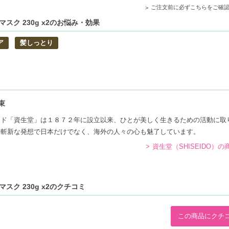
ご注文前に必ずこちらをご確
スク 230g x2のお悩み・効果
軽やかな仕上がりを実現します。
ア
髪しっとり
どのエッセンスが髪に栄養を与え、コンディションを整えます。
り、健康的で輝く仕上がりをサポートします。
束
ンド「資生堂」は１８７２年に設立以来、ひとが美しく生きるための活動に取
く斬新な発想で日本だけでなく、海外の人々の心も魅了しています。
資生堂（SHISEIDO）
スク 230g x2のクチコミ
この商品にクチ