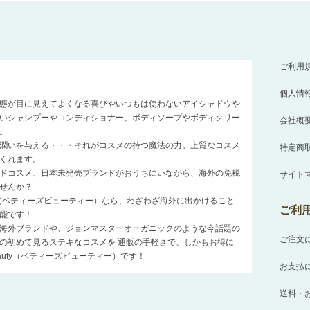
ご利用
個人情
態が目に見えてよくなる喜びやいつもは使わないアイシャドウや
いシャンプーやコンディショナー、ボディソープやボディクリー
会社概
。
潤いを与える・・・それがコスメの持つ魔法の力。上質なコスメ
特定商
くれます。
ドコスメ、日本未発売ブランドがおうちにいながら、海外の免税
サイト
せんか？
auty（ベティーズビューティー）なら、わざわざ海外に出かけること
ご利
能です！
海外ブランドや、ジョンマスターオーガニックのような今話題の
ご注文
の初めて見るステキなコスメを 通販の手軽さで、しかもお得に
Beauty（ベティーズビューティー）です！
お支払
送料・