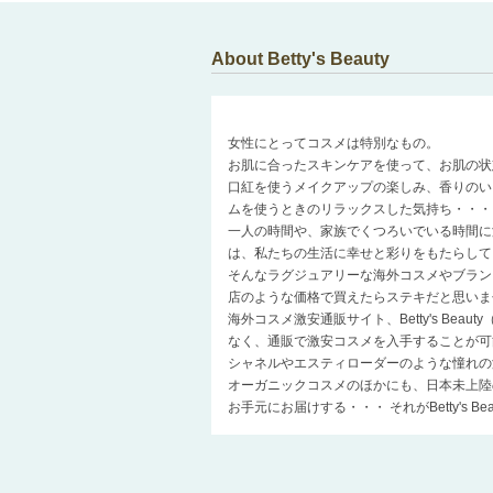
About Betty's Beauty
女性にとってコスメは特別なもの。
お肌に合ったスキンケアを使って、お肌の状
口紅を使うメイクアップの楽しみ、香りのい
ムを使うときのリラックスした気持ち・・・
一人の時間や、家族でくつろいでいる時間に
は、私たちの生活に幸せと彩りをもたらして
そんなラグジュアリーな海外コスメやブラン
店のような価格で買えたらステキだと思いま
海外コスメ激安通販サイト、Betty's Be
なく、通販で激安コスメを入手することが可
シャネルやエスティローダーのような憧れの
オーガニックコスメのほかにも、日本未上陸
お手元にお届けする・・・ それがBetty's 