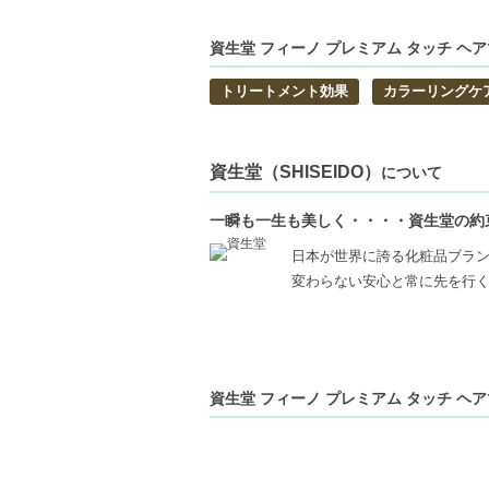
【商品の特徴】
資生堂 フィーノ プレミアム タッチ ヘアマ
瞬時の浸透-髪一本一本に瞬時に吸収され、
トリートメント効果
カラーリングケ
栄養豊富な成分-ロイヤルゼリーエキスな
UVバリア-髪を有害なUV線や天候から守
【こんな方へおすすめ】
資生堂（SHISEIDO）
について
乾燥やダメージに悩む髪を持つ方
カラーリングやパーマをしている方
一瞬も一生も美しく・・・・資生堂の約
【JAN/UPC:4901872837144】
日本が世界に誇る化粧品ブラ
変わらない安心と常に先を行
資生堂 フィーノ プレミアム タッチ ヘアマ