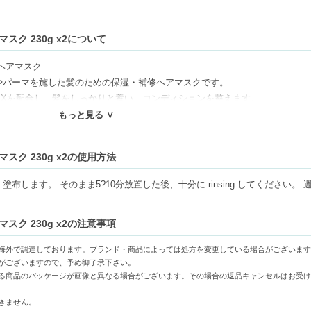
スク 230g x2について
 ヘアマスク
やパーマを施した髪のための保湿・補修ヘアマスクです。
EXを配合し、髪をしっかりと養い、コンディションを整えます。
閉じ込め、折れを防ぎ、長続きする色合いを保ちながら、有害なUVからも守
もっと見る ∨
な状態に導きます。
スク 230g x2の使用方法
ねます。代引きでご注文いただいた場合は、コンビニ後払いに変更をさせて頂
ます。 そのまま5?10分放置した後、十分に rinsing してください。 週
審査がございます。予めご了承ください。
もしくは日本郵便で発送をさせて頂きます。配送便のご指定はできません。
スク 230g x2の注意事項
せん。
の物流センター社名が記載されることがあります。
海外で調達しております。ブランド・商品によっては処方を変更している場合がございます
16666円以上の場合、別途手数料が発生する場合があります。予めご了承く
がございますので、予め御了承下さい。
送用箱の関係で荷物を分割して配送する場合がございます。予めご了承くださ
る商品のパッケージが画像と異なる場合がございます。その場合の返品キャンセルはお受け
れますが手数料等の変更はございませんのでご安心ください。
きません。