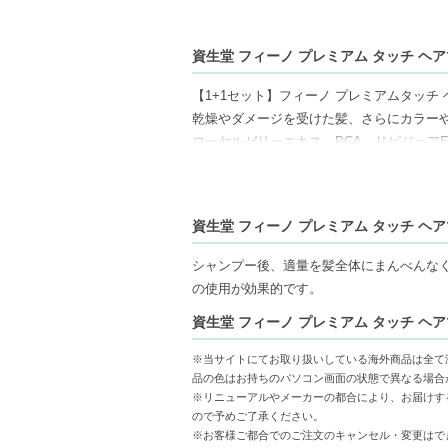
資生堂 フィーノ プレミアム タッチ ヘアマ
【1+1セット】フィーノ プレミアムタッチ
乾燥やダメージを受けた髪、さらにカラー
ローヤルゼリーエキス、PCA、リピジュア
7種類のエッセンスが含まれており、潤いを
髪をシルキーで滑らか、輝きのある健康的
資生堂 フィーノ プレミアム タッチ ヘアマ
【ご注意ください】
◇こちらの商品は代引きでの発送ができか
シャンプー後、適量を髪全体にまんべんなく塗布し
コンビニ後払いには、決済代行会社による
の使用が効果的です。
◇こちらの商品は、ヤマト運輸、佐川急便
資生堂 フィーノ プレミアム タッチ ヘアマ
◇お届け日・お時間帯指定は承っておりま
◇配送伝票の依頼主名、納品書に弊社以外
※当サイトにてお取り扱いしている海外商品は全て
◇上記注意書き記載がある商品の合計金額が
品の色はお持ちのパソコン画面の状態で異なる場合
◇1件のご注文でも倉庫が異なる場合や配
※リニューアルやメーカーの都合により、お届けす
明細書は分割してそれぞれの荷物に同梱さ
ので予めご了承ください。
※お客様ご都合でのご注文のキャンセル・変更はで
◇この商品はラッピングができません。