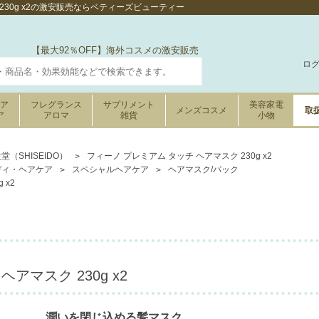
 230g x2の激安販売ならベティーズビューティー
【最大92％OFF】海外コスメの激安販売
ロ
ケア
フレグランス
サプリメント
美容家電
メンズコスメ
取
ア
アロマ
雑貨
小物
堂（SHISEIDO）
フィーノ プレミアム タッチ ヘアマスク 230g x2
ディ・ヘアケア
スペシャルヘアケア
ヘアマスク/パック
 x2
アマスク 230g x2
潤いを閉じ込める髪マスク