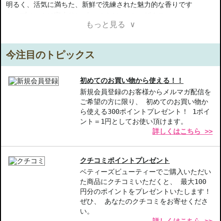
明るく、活気に満ちた、新鮮で洗練された魅力的な香りです
トップノートは富士リンゴ、バイオレット、ザクロ
もっと見る ∨
ミドルノートはフリージア、ジャスミン、藤
ラストノートはカシミアウッド、サンダルウッド、パチョリ
2022年に発売され、すべての季節にぴったりな香りで、日中の使用
今注目のトピックス
にも夜のお出かけにも最適です
【ご注意ください】
初めてのお買い物から使える！！
◇こちらの商品は代引きでの発送ができかねます。代引きでご注文
新規会員登録のお客様からメルマガ配信を
ご希望の方に限り、 初めてのお買い物か
いただいた場合は、コンビニ後払いに変更をさせて頂きます。コン
ら使える300ポイントプレゼント！ 1ポイ
ビニ後払いには、決済代行会社による審査がございます。予めご了
ント＝1円としてお使い頂けます。
承ください。
詳しくはこちら >>
◇こちらの商品は、ヤマト運輸、佐川急便もしくは日本郵便で発送
をさせて頂きます。配送便のご指定はできません。
◇お届け日・お時間帯指定は承っておりません。
クチコミポイントプレゼント
◇配送伝票の依頼主名、納品書に弊社以外の物流センター社名が記
ベティーズビューティーでご購入いただい
載されることがあります。
た商品にクチコミいただくと、 最大100
◇上記注意書き記載がある商品の合計金額が16666円以上の場合、
円分のポイントをプレゼントいたします！
別途手数料が発生する場合があります。予めご了承ください。
ぜひ、 あなたのクチコミをお寄せくださ
◇1件のご注文でも倉庫が異なる場合や配送用箱の関係で荷物を分割
い。