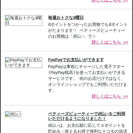
詳しくはこちら >>
して配送する場合がございます。予めご了承ください。また、明細
書は分割してそれぞれの荷物に同梱されますが手数料等の変更はご
ざいませんのでご安心ください。
毎週おトクなd曜日
◇この商品はラッピングができません。
dポイントをつかったお買物でもdポイント
がたまります！ ベティーズビューティー
【商品の特徴】
のお買物は「d払い」で！
フローラルフルーティウッディ-明るく活気に満ちた魅力的な香り
詳しくはこちら >>
を実現
日本文化の象徴ムラサキ-洗練さと優雅さを表現した香りのインス
ピレーション
PayPayでお支払いができます
四季を通じて使用可能-日中から夜のお出かけまで対応できる美し
PayPayは事前にチャージした電子マネー
い香り
(PayPay残高)を使ってお支払いができる
サービスです。 街のお店だけではなく、
オンラインショップでもご利用いただけま
【こんな方へおすすめ】
す。
日常から特別な日まで、香りを楽しみたい方
詳しくはこちら >>
日本文化の優雅さを感じる香水をお探しの女性
商品番号：
13312035
ベティーズビューティーでd払いをご利用
JAN/UPC：768614184881
いただけるようになりました！
d払いは、お支払額に応じてｄポイントを
お悩み・効果
貯める・使えるお得で便利なドコモの決済