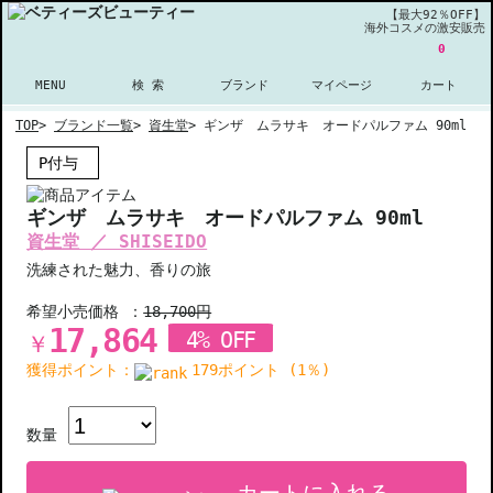
【最大92％OFF】
海外コスメの激安販売
0
MENU
検 索
ブランド
マイページ
カート
TOP
>
ブランド一覧
>
資生堂
>
ギンザ ムラサキ オードパルファム 90ml
P付与
ギンザ ムラサキ オードパルファム 90ml
資生堂 ／ SHISEIDO
洗練された魅力、香りの旅
希望小売価格 ：
18,700円
17,864
4% OFF
￥
獲得ポイント：
179ポイント (1％)
数量