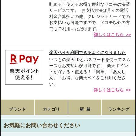
お悩み・効果
貯める・使えるお得で便利なドコモの決済
サービスです。 お支払方法は月々の電話
うるおい
低刺激･敏感肌
肌のハリ・弾力
料金合算払いの他、クレジットカードでの
角質ケア
お肌のテカリ
お支払いも可能ですので、ドコモ以外の方
でもご利用いただけます。
詳しくはこちら >>
楽天ペイが利用できるようになりました
いつもの楽天IDとパスワードを使ってスム
ーズなお支払いが可能です。 楽天ポイン
トが貯まる・使える！「簡単」「あんし
ん」「お得」な楽天ペイをご利用くださ
い。
詳しくはこちら >>
ブランド
カテゴリ
新 着
ランキング
お気軽にお問い合わせください