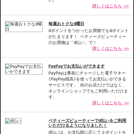
い。
詳しくはこちら >>
して配送する場合がございます。予めご了承ください。また、明細
書は分割してそれぞれの荷物に同梱されますが手数料等の変更はご
ざいませんのでご安心ください。
毎週おトクなd曜日
◇この商品はラッピングができません。
dポイントをつかったお買物でもdポイント
がたまります！ ベティーズビューティー
【商品の特徴】
のお買物は「d払い」で！
軽やかなクリームテクスチャー-肌にスーッと浸透し、重さを感じ
詳しくはこちら >>
させない使用感。
水分バリアをサポート-トレハロースとグリセリンが、肌の水分を
しっかり守る。
PayPayでお支払いができます
植物由来の成分配合-健康的な肌を引き出し、柔らかさと輝きを与
PayPayは事前にチャージした電子マネー
える。
(PayPay残高)を使ってお支払いができる
サービスです。 街のお店だけではなく、
オンラインショップでもご利用いただけま
【こんな方へおすすめ】
す。
乾燥肌にお悩みの方
詳しくはこちら >>
日常的にうるおいを求める方
商品番号：
13312216
ベティーズビューティーでd払いをご利用
JAN/UPC：768614178750
いただけるようになりました！
d払いは、お支払額に応じてｄポイントを