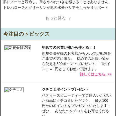
肌にスーッと浸透し、重さやべたつきを感じることはありません。
トレハロースとグリセリンが肌の水分バリアをしっかりサポート
し、植物性プランクトンエキスが肌の健康を引き出します。
もっと見る ∨
肌を柔らかく、つややかに整え、ふっくらとした輝きを与えます。
ノーマル?ドライスキンの方に最適で、ノンコメドジェニック処方
です。
今注目のトピックス
【ご注意ください】
初めてのお買い物から使える！！
◇こちらの商品は代引きでの発送ができかねます。代引きでご注文
新規会員登録のお客様からメルマガ配信を
ご希望の方に限り、 初めてのお買い物か
いただいた場合は、コンビニ後払いに変更をさせて頂きます。コン
ら使える300ポイントプレゼント！ 1ポイ
ビニ後払いには、決済代行会社による審査がございます。予めご了
ント＝1円としてお使い頂けます。
承ください。
詳しくはこちら >>
◇こちらの商品は、ヤマト運輸、佐川急便もしくは日本郵便で発送
をさせて頂きます。配送便のご指定はできません。
◇お届け日・お時間帯指定は承っておりません。
クチコミポイントプレゼント
◇配送伝票の依頼主名、納品書に弊社以外の物流センター社名が記
ベティーズビューティーでご購入いただい
載されることがあります。
た商品にクチコミいただくと、 最大100
◇上記注意書き記載がある商品の合計金額が16666円以上の場合、
円分のポイントをプレゼントいたします！
別途手数料が発生する場合があります。予めご了承ください。
ぜひ、 あなたのクチコミをお寄せくださ
◇1件のご注文でも倉庫が異なる場合や配送用箱の関係で荷物を分割