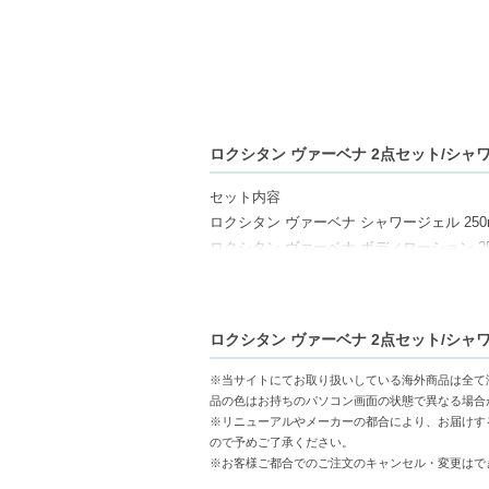
ロクシタン ヴァーベナ 2点セット/シャワ
セット内容
ロクシタン ヴァーベナ シャワージェル 250ml
ロクシタン ヴァーベナ ボディローション 250
商品情報
ロクシタン ヴァーベナ シャワージェル 250
ァーベナ ボディローション 250ml (ボデ
ロクシタン ヴァーベナ 2点セット/シャワ
適量を入浴後の清潔なお肌に塗って使いま
※当サイトにてお取り扱いしている海外商品は全て
【商品の特徴】
品の色はお持ちのパソコン画面の状態で異なる場合
爽やかな香り-シルバーヴァーベナの香りが
※リニューアルやメーカーの都合により、お届けす
ので予めご了承ください。
潤いを与える成分-シアバターとサンフラワ
※お客様ご都合でのご注文のキャンセル・変更はで
使いやすいセット-シャワージェルとボデ