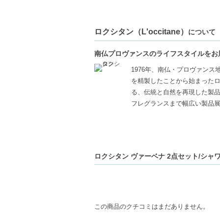
【こんな方へおすすめ】
シャワータイムをより特別にしたい方
ロクシタン（L'occitane）
について
乾燥が気になる肌をケアしたい方
南仏プロヴァンスのライフスタイルをお
1976年、南仏・プロヴァン
を精製したことから始まった
る、伝統と自然を再現した製
フレグランスまで幅広い製品
ロクシタン ヴァーベナ 2点セット/シャワ
この商品のクチコミはまだありません。