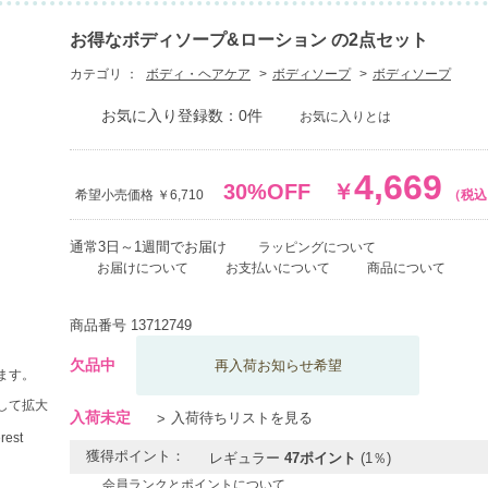
お得なボディソープ&ローション の2点セット
カテゴリ ：
ボディ・ヘアケア
ボディソープ
ボディソープ
お気に入り登録数：0件
お気に入りとは
4,669
30%OFF
￥
希望小売価格 ￥6,710
（税込
通常3日～1週間でお届け
ラッピングについて
お届けについて
お支払いについて
商品について
商品番号
13712749
欠品中
再入荷お知らせ希望
ます。
して拡大
入荷未定
入荷待ちリストを見る
獲得ポイント：
レギュラー
47ポイント
(1％)
会員ランクとポイントについて