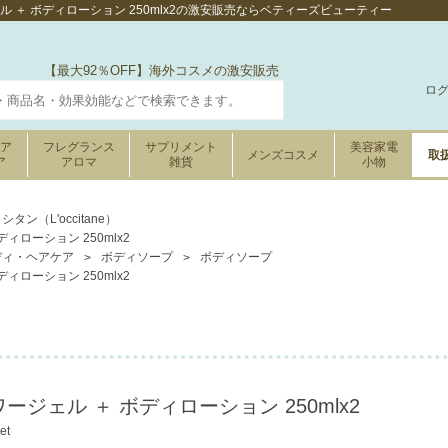
ル ＋ ボディローション 250mlx2の激安販売ならベティーズビューティー
【最大92％OFF】海外コスメの激安販売
ロ
ケア
フレグランス
サプリメント
美容家電
メンズコスメ
取
ア
アロマ
雑貨
小物
シタン（L'occitane）
ィローション 250mlx2
ディ・ヘアケア
ボディソープ
ボディソープ
ィローション 250mlx2
ージェル ＋ ボディローション 250mlx2
et