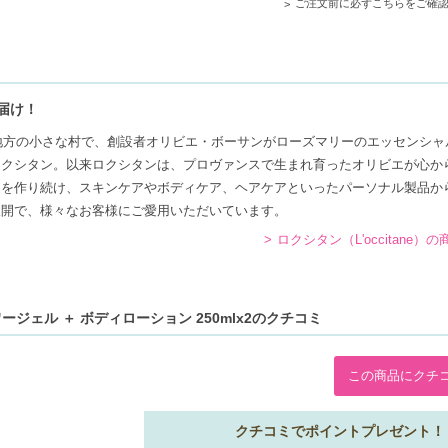
ご注文前に必ずこちらをご確
届け！
ス地方の小さな村で、創設者オリビエ・ボーサンがローズマリーのエッセンシャ
ロクシタン。以来ロクシタンは、プロヴァンスで生まれ育ったオリビエが心か
品を作り続け、スキンケアやボディケア、ヘアケアといったパーソナル製品か
展開で、様々なお客様にご愛用いただいています。
ロクシタン（L'occitane）
ージェル ＋ ボディローション 250mlx2のクチコミ
この商品にクチ
クチコミでポイントプレゼント！