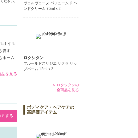
認ください。
ヴェルヴェーヌ パフュームド ハ
ンドクリーム 75ml x 2
ルオイル
ら愛す
らホーム
ロクシタン
フルールドスリジエ サクラ リッ
プバーム 12ml x 3
の商品を見る
ロクシタンの
全商品を見る
ボディケア・ヘアケアの
高評価アイテム
コミする