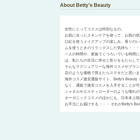
About Betty's Beauty
女性にとってコスメは特別なもの。
お肌に合ったスキンケアを使って、お肌の状
口紅を使うメイクアップの楽しみ、香りのい
ムを使うときのリラックスした気持ち・・・
一人の時間や、家族でくつろいでいる時間に
は、私たちの生活に幸せと彩りをもたらして
そんなラグジュアリーな海外コスメやブラン
店のような価格で買えたらステキだと思いま
海外コスメ激安通販サイト、Betty's Be
なく、通販で激安コスメを入手することが可
シャネルやエスティローダーのような憧れの
オーガニックコスメのほかにも、日本未上陸
お手元にお届けする・・・ それがBetty's 