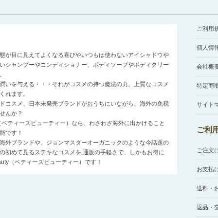
ご利用
個人情
態が目に見えてよくなる喜びやいつもは使わないアイシャドウや
いシャンプーやコンディショナー、ボディソープやボディクリー
会社概
。
潤いを与える・・・それがコスメの持つ魔法の力。上質なコスメ
特定商
くれます。
ドコスメ、日本未発売ブランドがおうちにいながら、海外の免税
サイト
せんか？
auty（ベティーズビューティー）なら、わざわざ海外に出かけること
ご利
能です！
海外ブランドや、ジョンマスターオーガニックのような今話題の
ご注文
の初めて見るステキなコスメを 通販の手軽さで、しかもお得に
Beauty（ベティーズビューティー）です！
お支払
送料・
返品・