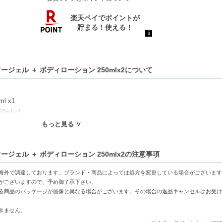
ージェル ＋ ボディローション 250mlx2について
 x1
ml x1
もっと見る ∨
ml (ボディソープ)...シルバーヴァーベナが香る爽やかなシャワータイム ロク
ィローション)...シアバターやサンフラワーオイルが肌を外的刺激から守ります 使用
ージェル ＋ ボディローション 250mlx2の注意事項
す。
海外で調達しております。ブランド・商品によっては処方を変更している場合がございます
がございますので、予め御了承下さい。
心をリフレッシュさせ、爽やかな気分に導きます。
る商品のパッケージが画像と異なる場合がございます。その場合の返品キャンセルはお受け
ーオイルが、お肌をしっかり守り、潤いを与えます。
きません。
ィローションの組み合わせで、簡単に全身ケアが可能です。