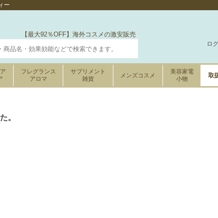
ィー
【最大92％OFF】海外コスメの激安販売
ロ
ケア
フレグランス
サプリメント
美容家電
メンズコスメ
取
ア
アロマ
雑貨
小物
た。