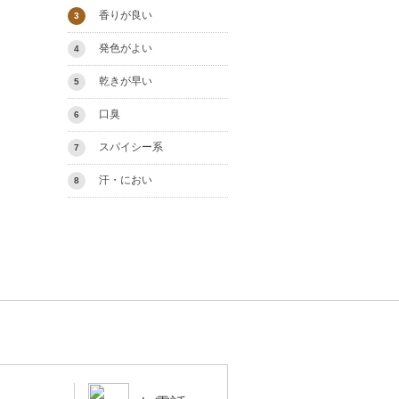
香りが良い
3
発色がよい
4
乾きが早い
5
口臭
6
スパイシー系
7
汗・におい
8