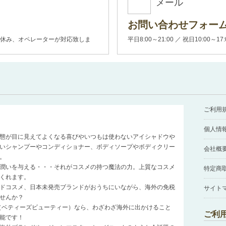
メール
お問い合わせフォー
00(土日休み、オペレーターが対応致しま
平日8:00～21:00 ／ 祝日10:00～17
ご利用
個人情
態が目に見えてよくなる喜びやいつもは使わないアイシャドウや
いシャンプーやコンディショナー、ボディソープやボディクリー
会社概
。
潤いを与える・・・それがコスメの持つ魔法の力。上質なコスメ
特定商
くれます。
ドコスメ、日本未発売ブランドがおうちにいながら、海外の免税
サイト
せんか？
auty（ベティーズビューティー）なら、わざわざ海外に出かけること
ご利
能です！