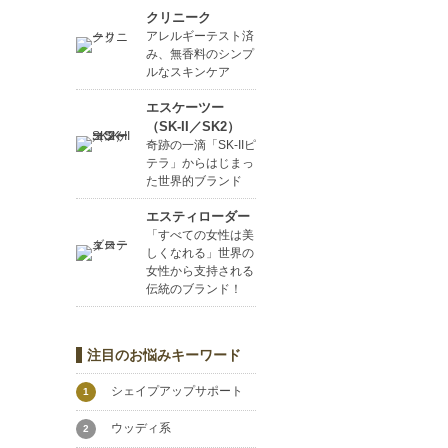
クリニーク
アレルギーテスト済
み、無香料のシンプ
ルなスキンケア
エスケーツー
（SK-II／SK2）
奇跡の一滴「SK-IIピ
テラ」からはじまっ
た世界的ブランド
エスティローダー
「すべての女性は美
しくなれる」世界の
女性から支持される
伝統のブランド！
注目のお悩みキーワード
シェイプアップサポート
1
ウッディ系
2