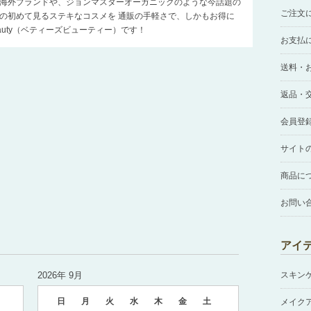
海外ブランドや、ジョンマスターオーガニックのような今話題の
ご注文
の初めて見るステキなコスメを 通販の手軽さで、しかもお得に
Beauty（ベティーズビューティー）です！
お支払
送料・
返品・
会員登
サイト
商品に
お問い
アイ
2026年 9月
スキン
日
月
火
水
木
金
土
メイク