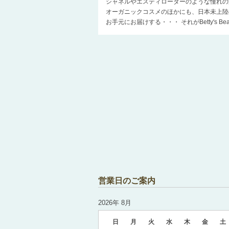
シャネルやエスティローダーのような憧れの
オーガニックコスメのほかにも、日本未上陸
お手元にお届けする・・・ それがBetty's 
営業日のご案内
2026年 8月
日
月
火
水
木
金
土