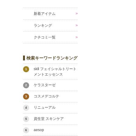
新着アイテム
ランキング
クチコミ一覧
検索キーワードランキング
skⅡ フェイシャルトリート
1
メントエッセンス
ケラスターゼ
2
コスメデコルテ
3
リニューアル
4
資生堂 スキンケア
5
aesop
6