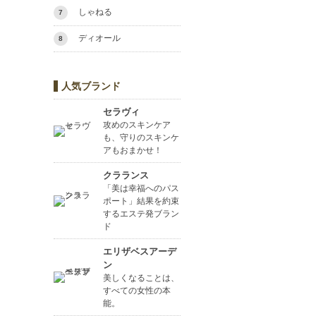
しゃねる
7
ディオール
8
人気ブランド
セラヴィ
攻めのスキンケア
も、守りのスキンケ
アもおまかせ！
クラランス
「美は幸福へのパス
ポート」結果を約束
するエステ発ブラン
ド
エリザベスアーデ
ン
美しくなることは、
すべての女性の本
能。