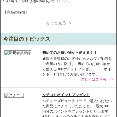
い肌当り、付け心地の繊細な潤いミスト。
【商品の特徴】
長時間キープ-メイク直しを忘れさせるほどの持続力を実現。
もっと見る ∨
細かいミスト-肌に優しい霧状で、均一に潤いを届けます。
心地よい使用感-ほんのり香るミストは、リフレッシュ感をプラ
ス。
今注目のトピックス
【こんな方へおすすめ】
忙しくてメイク直しができない方
初めてのお買い物から使える！！
メイク崩れが気になる方
新規会員登録のお客様からメルマガ配信を
ご希望の方に限り、 初めてのお買い物か
ら使える300ポイントプレゼント！ 1ポイ
商品番号：
14910324
ント＝1円としてお使い頂けます。
JAN/UPC：4935421708654
詳しくはこちら >>
クチコミポイントプレゼント
ベティーズビューティーでご購入いただい
た商品にクチコミいただくと、 最大100
円分のポイントをプレゼントいたします！
ぜひ、 あなたのクチコミをお寄せくださ