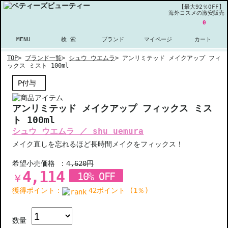
【最大92％OFF】
海外コスメの激安販売
0
MENU
検 索
ブランド
マイページ
カート
TOP
>
ブランド一覧
>
シュウ ウエムラ
>
アンリミテッド メイクアップ フィ
ックス ミスト 100ml
P付与
アンリミテッド メイクアップ フィックス ミス
ト 100ml
シュウ ウエムラ ／ shu uemura
メイク直しを忘れるほど長時間メイクをフィックス！
希望小売価格 ：
4,620円
4,114
10% OFF
￥
獲得ポイント：
42ポイント (1％)
数量