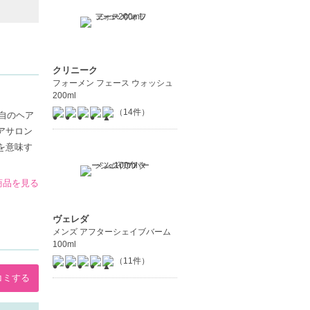
クリニーク
フォーメン フェース ウォッシュ
200ml
（14件）
自のヘア
アサロン
を意味す
商品を見る
ヴェレダ
メンズ アフターシェイブバーム
100ml
（11件）
コミする