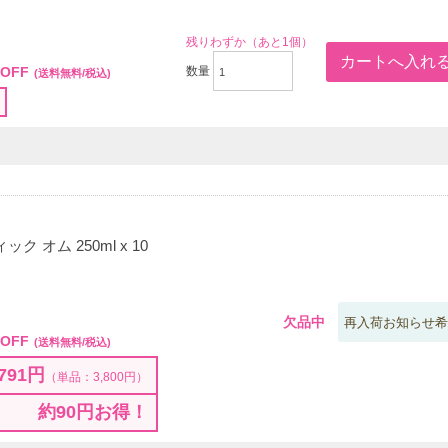
00
残りわずか（あと1個）
OFF
数量
(送料無料/税込)
ク オム 250ml x 10
00
欠品中
再入荷お知らせ希
OFF
(送料無料/税込)
791円
（単品：3,800円）
約90円お得！