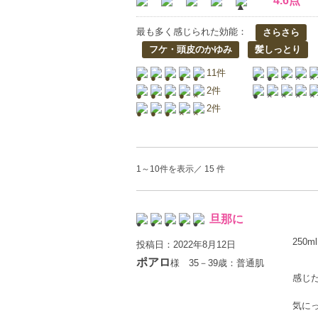
4.6点
最も多く感じられた効能：
さらさら
フケ・頭皮のかゆみ
髪しっとり
11件
2件
2件
1～10件を表示／ 15 件
旦那に
250ml
投稿日：2022年8月12日
ポアロ
様 35－39歳：普通肌
感じ
気に