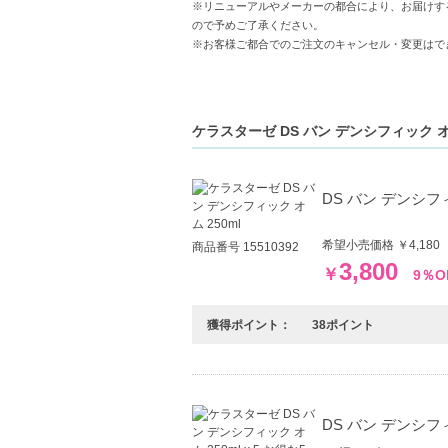
【新しい香り】-髪を洗った後でも心地よい
※リニューアルやメーカーの都合により、お届けす
ので予めご了承ください。
※お客様ご都合でのご注文のキャンセル・変更はで
【こんな方へおすすめ】
薄毛やボリュームの悩みを持つ方
頭皮環境を整えたいメンズユーザー
ケラスターゼ DS バン デンシフィック 
DS バン デンシフィ
希望小売価格 ￥4,18
商品番号 15510392
3,800
￥
9％O
獲得ポイント：
38ポイント
DS バン デンシフィッ