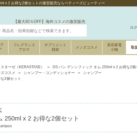
50ml x 2 お得な2個セットの激安販売ならベティーズビューティー
【最大92％OFF】海外コスメの激安販売
ロ
ケア
フレグランス
サプリメント
美容家電
メンズコスメ
取
ア
アロマ
雑貨
小物
スターゼ（KERASTASE）
DS バン デンシフィック オム 250ml x 2 お得な2
ンズコスメ
シャンプー・コンディショナー
シャンプー
お得な2個セット
E
250ml x 2 お得な2個セット
Shampoo