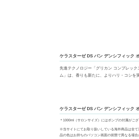
ケラスターゼ DS バン デンシフィック オム
先進テクノロジー「グリカン コンプレック
ム」は、香りも新たに、よりハリ・コシを
スカルプ・ヘアシャンプー「バン デンシフ
整えます。
ポンプは付属していません。
ケラスターゼ DS バン デンシフィック オム
【商品の特徴】
＊1000ml（サロンサイズ）にはポンプの付属が
【頭皮コンディショニング成分タウリン】
※当サイトにてお取り扱いしている海外商品は全て
【先進分子ステモキシジン】-髪にハリとコ
品の色はお持ちのパソコン画面の状態で異なる場合