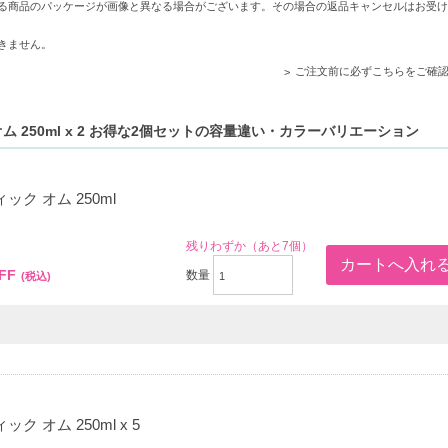
香りが持続し、より一層の満足感を与えます。
る商品のパッケージが画像と異なる場合がございます。その場合の返品キャンセルはお受け
きません。
ご注文前に必ずこちらをご確
オム 250ml x 2 お得な2個セットの容量違い・カラーバリエーション
ック オム 250ml
0
残りわずか（あと7個）
FF
数量
(税込)
ク オム 250ml x 5