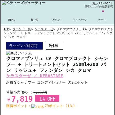
【最大92％OFF】
海外コスメの激安販売
0
MENU
検 索
ブランド
マイページ
カート
TOP
>
ブランド一覧
>
ケラスターゼ
>
クロマアブソリュ CA クロマプロテクト
シャンプー + トリートメントセット 250ml+200 バン リッシュ＋ フォンダ
ン シカ クロマ
ラッピング対応可
P付与
クロマアブソリュ CA クロマプロテクト シャン
プー + トリートメントセット 250ml+200 バ
ン リッシュ＋ フォンダン シカ クロマ
ケラスターゼ ／ KERASTASE
お得なシャンプー コンディショナー の2点セット
希望小売価格 ：
7,920円
7,819
1% OFF
￥
獲得ポイント：
79ポイント (1％)