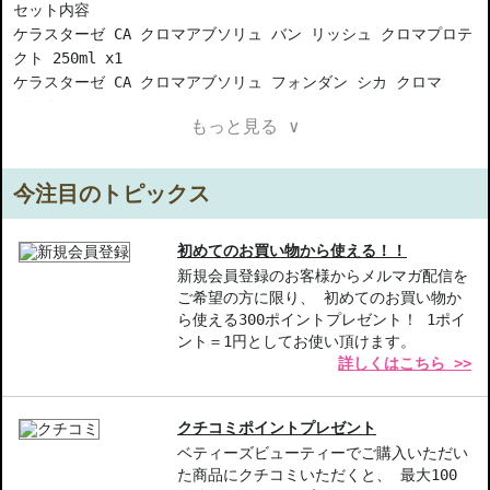
セット内容
ケラスターゼ CA クロマアブソリュ バン リッシュ クロマプロテ
クト 250ml x1
ケラスターゼ CA クロマアブソリュ フォンダン シカ クロマ
200ml x1
もっと見る ∨
商品情報
ケラスターゼ CA クロマアブソリュ バン リッシュ クロマプロテ
クト 250ml (シャンプー)...ヘアカラーの褪色をおだやかにする
今注目のトピックス
シャンプー ケラスターゼ CA クロマアブソリュ フォンダン シカ
クロマ 200ml (コンディショナー)...色落ちを抑え、鮮やかなヘ
アカラーをキープ！
初めてのお買い物から使える！！
新規会員登録のお客様からメルマガ配信を
ご希望の方に限り、 初めてのお買い物か
【商品の特徴】
ら使える300ポイントプレゼント！ 1ポイ
ヘアカラーを守る-色落ちを抑え、鮮やかなカラーを長持ちさせま
ント＝1円としてお使い頂けます。
す。
詳しくはこちら >>
しっとり感-髪の毛のうるおいを与え、コンディションを整えま
す。
使いやすいセット-シャンプーとトリートメントの2点が揃ってお得
クチコミポイントプレゼント
に体験できます。
ベティーズビューティーでご購入いただい
た商品にクチコミいただくと、 最大100