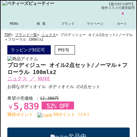
【最大92％OFF】
海外コスメの激安販売
0
MENU
検 索
ブランド
マイページ
カート
TOP
>
ブランド一覧
>
ニュクス
>
プロディジュー オイル2点セット/ノーマル
＋フローラル 100mlx2
ラッピング対応可
P付与
プロディジュー オイル2点セット/ノーマル＋フ
ローラル 100mlx2
ニュクス ／ NUXE
お得なボディオイル ボディオイル の2点セット
希望小売価格 ：
12,386円
5,839
52% OFF
￥
獲得ポイント：
59ポイント (1％)
欠品中