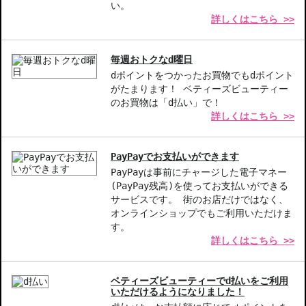
**贅沢な香り**-フローラルオイルは心地よい香りを纏い、リラッ
い。
詳しくはこちら >>
クス感を提供します。
【こんな方へおすすめ】
毎週おトクなd曜日
乾燥肌でしっとり感を求める方
dポイントをつかったお買物でもdポイント
多機能なヘアケアアイテムを探している方
がたまります！ ベティーズビューティー
のお買物は「d払い」で！
商品番号：
16610752
詳しくはこちら >>
PayPayでお支払いができます
PayPayは事前にチャージした電子マネー
(PayPay残高)を使ってお支払いができる
サービスです。 街のお店だけではなく、
オンラインショップでもご利用いただけま
す。
詳しくはこちら >>
ベティーズビューティーでd払いをご利用
いただけるようになりました！