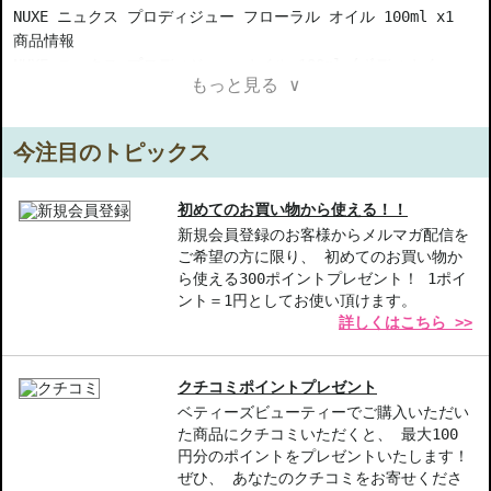
NUXE ニュクス プロディジュー フローラル オイル 100ml x1
商品情報
NUXE ニュクス プロディジュー オイル 100ml (ボディオイ
もっと見る ∨
ル)...人気ピーチジョンモデルも愛用！しっとり吸い付くようなお
肌になるマルチオイル！ 使用方法...入浴後やシャワー後の清潔な
肌や髪に数滴を塗布します。数滴手に取り肌に伸ばすか、ニュクス
今注目のトピックス
のクリーム製品にまぜてお使いください。乾燥した髪に栄養を与え
るヘアケアオイルとして、また毛先になじませてスタイリングオイ
ルとしてお使いください。また、シャンプー前の集中ヘアパックと
初めてのお買い物から使える！！
して乾いた髪に塗布し頭皮をマッサージした後、シャンプーでオイ
新規会員登録のお客様からメルマガ配信を
ご希望の方に限り、 初めてのお買い物か
ルを洗い流してください NUXE ニュクス プロディジュー フロー
ら使える300ポイントプレゼント！ 1ポイ
ラル オイル 100ml (ボディオイル)...即完売の限定品！ピンク
ント＝1円としてお使い頂けます。
のプロディジュー！
詳しくはこちら >>
【ギフト好適品】
クチコミポイントプレゼント
【商品の特徴】
ベティーズビューティーでご購入いただい
**マルチユース**-肌にも髪にも使用できる万能オイルです。
た商品にクチコミいただくと、 最大100
**しっとりとした仕上がり**-乾燥を防ぎ、しっとり吸い付くよう
円分のポイントをプレゼントいたします！
なお肌に導きます。
ぜひ、 あなたのクチコミをお寄せくださ