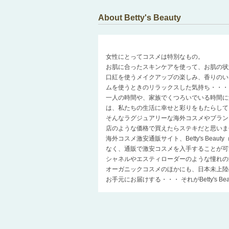
About Betty's Beauty
女性にとってコスメは特別なもの。
お肌に合ったスキンケアを使って、お肌の状
口紅を使うメイクアップの楽しみ、香りのい
ムを使うときのリラックスした気持ち・・・
一人の時間や、家族でくつろいでいる時間に
は、私たちの生活に幸せと彩りをもたらして
そんなラグジュアリーな海外コスメやブラン
店のような価格で買えたらステキだと思いま
海外コスメ激安通販サイト、Betty's Be
なく、通販で激安コスメを入手することが可
シャネルやエスティローダーのような憧れの
オーガニックコスメのほかにも、日本未上陸
お手元にお届けする・・・ それがBetty's 