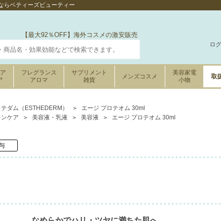
販売ならベティーズビューティー
【最大92％OFF】海外コスメの激安販売
ロ
ケア
フレグランス
サプリメント
美容家電
メンズコスメ
取
ア
アロマ
雑貨
小物
テダム（ESTHEDERM）
エージ プロテオム 30ml
キンケア
美容液・乳液
美容液
エージ プロテオム 30ml
与
なめらかでハリ・ツヤに満ちた肌へ