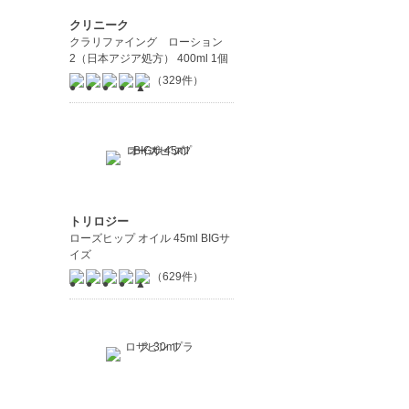
クリニーク
クラリファイング ローション
2（日本アジア処方） 400ml 1個
（329件）
トリロジー
ローズヒップ オイル 45ml BIGサ
イズ
（629件）