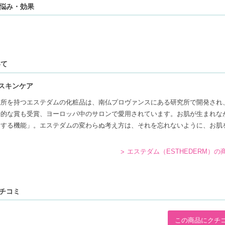
お悩み・効果
いて
スキンケア
所を持つエステダムの化粧品は、南仏プロヴァンスにある研究所で開発され、
際的な賞も受賞、ヨーロッパ中のサロンで愛用されています。お肌が生まれな
とする機能」。エステダムの変わらぬ考え方は、それを忘れないように、お肌
エステダム（ESTHEDERM）の
クチコミ
この商品にクチ