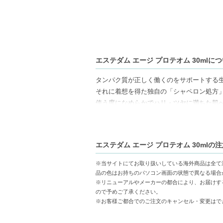
エステダム エージ プロテオム 30mlに
タンパク質が正しく働くのをサポートする
それに着想を得た独自の「シャペロン処方
使う度になめらかでハリ・ツヤに満ちた肌
【商品の特徴】
独自のシャペロン処方-肌のタンパク質機能
エステダム エージ プロテオム 30mlの
なめらかでハリツヤのある肌に-使うたびに
皮膚にやさしい成分-多様なスキンタイプに
※当サイトにてお取り扱いしている海外商品は全て
品の色はお持ちのパソコン画面の状態で異なる場合
【こんな方へおすすめ】
※リニューアルやメーカーの都合により、お届けす
ので予めご了承ください。
肌のハリやツヤが気になる方。
※お客様ご都合でのご注文のキャンセル・変更はで
環境ストレスから肌を守りたい方。
【JAN/UPC:3461029800007】