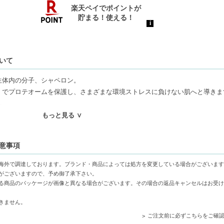
ついて
生体内の分子、シャペロン。
」でプロテオームを保護し、さまざまな環境ストレスに負けない肌へと導きま
へ。
もっと見る ∨
をサポートし、環境ストレスから肌を守ります。
注意事項
肌の質感が向上し、若々しい印象を与えます。
対応し、安心して使用できる美容液です。
海外で調達しております。ブランド・商品によっては処方を変更している場合がございます
がございますので、予め御了承下さい。
る商品のパッケージが画像と異なる場合がございます。その場合の返品キャンセルはお受け
きません。
ご注文前に必ずこちらをご確