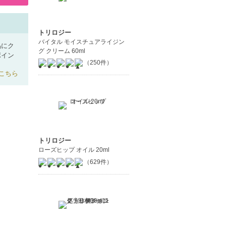
トリロジー
バイタル モイスチュアライジン
品にク
グ クリーム 60ml
ポイン
（250件）
こちら
トリロジー
ローズヒップ オイル 20ml
（629件）