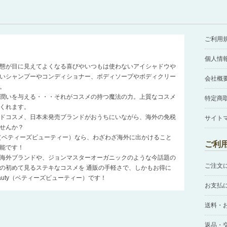
ご利用
個人情
態が目に見えてよくなる喜びやいつもは使わないアイシャドウや
いシャンプーやコンディショナー、ボディソープやボディクリー
会社概
。
潤いを与える・・・それがコスメの持つ魔法の力。上質なコスメ
特定商
くれます。
ドコスメ、日本未発売ブランドがおうちにいながら、海外の免税
サイト
せんか？
auty（ベティーズビューティー）なら、わざわざ海外に出かけること
ご利
能です！
海外ブランドや、ジョンマスターオーガニックのような今話題の
ご注文
の初めて見るステキなコスメを 通販の手軽さで、しかもお得に
Beauty（ベティーズビューティー）です！
お支払
送料・
返品・