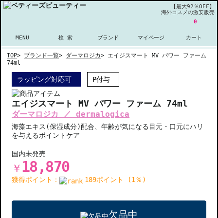
【最大92％OFF】
海外コスメの激安販売
0
MENU
検 索
ブランド
マイページ
カート
TOP
>
ブランド一覧
>
ダーマロジカ
>
エイジスマート MV パワー ファーム
74ml
ラッピング対応可
P付与
エイジスマート MV パワー ファーム 74ml
ダーマロジカ ／ dermalogica
海藻エキス(保湿成分)配合、年齢が気になる目元・口元にハリ
を与えるポイントケア
国内未発売
18,870
￥
獲得ポイント：
189ポイント (1％)
欠品中