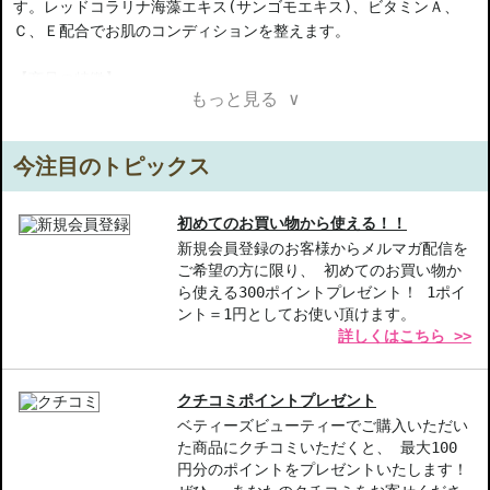
す。レッドコラリナ海藻エキス(サンゴモエキス)、ビタミンＡ、
Ｃ、Ｅ配合でお肌のコンディションを整えます。
【商品の特徴】
もっと見る ∨
保湿成分配合-海藻エキスがしっかりと潤いを与え、ハリ感を与え
ます。
ビタミン配合-ビタミンA、C、Eが肌のコンディションを整え、明る
今注目のトピックス
さを引き出します。
多機能ポイントケア-目元口元専用で、気になる部分を集中してケ
アできる点が魅力です。
初めてのお買い物から使える！！
新規会員登録のお客様からメルマガ配信を
ご希望の方に限り、 初めてのお買い物か
【こんな方へおすすめ】
ら使える300ポイントプレゼント！ 1ポイ
年齢を感じる目元や口元に悩む方
ント＝1円としてお使い頂けます。
ハリや潤いを求める敏感肌の方
詳しくはこちら >>
商品番号：
17310065
JAN/UPC：0666151560734
クチコミポイントプレゼント
ベティーズビューティーでご購入いただい
中文的商品説明在這裡（中国語の商品説明）
た商品にクチコミいただくと、 最大100
円分のポイントをプレゼントいたします！
Product description in English is here（英語説明）