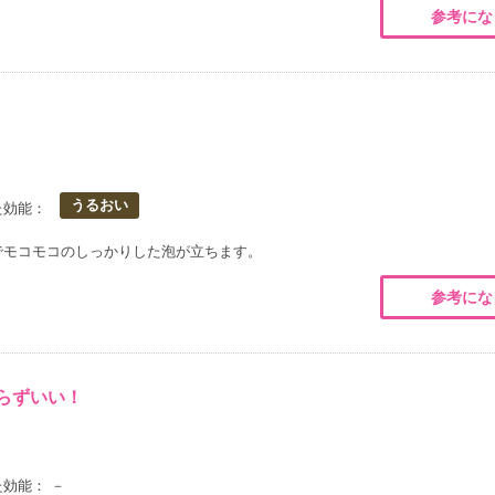
参考にな
うるおい
た効能：
でモコモコのしっかりした泡が立ちます。
参考にな
らずいい！
効能： －