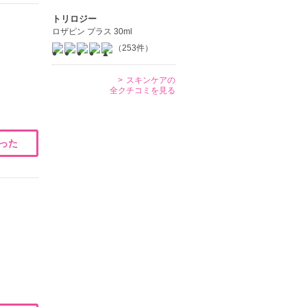
トリロジー
ロザピン プラス 30ml
（253件）
スキンケアの
全クチコミを見る
った