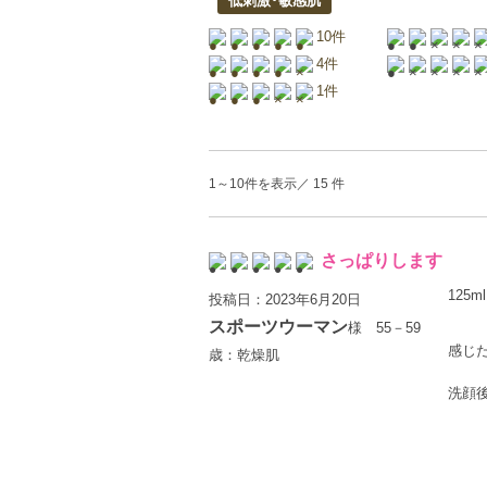
低刺激･敏感肌
10件
4件
1件
1～10件を表示／ 15 件
さっぱりします
125ml
投稿日：2023年6月20日
スポーツウーマン
様 55－59
感じ
歳：乾燥肌
洗顔