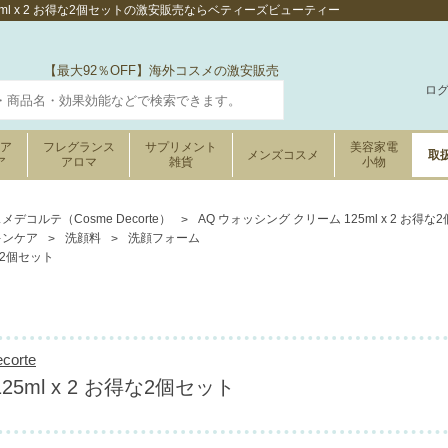
5ml x 2 お得な2個セットの激安販売ならベティーズビューティー
【最大92％OFF】海外コスメの激安販売
ロ
ケア
フレグランス
サプリメント
美容家電
メンズコスメ
取
ア
アロマ
雑貨
小物
メデコルテ（Cosme Decorte）
AQ ウォッシング クリーム 125ml x 2 お得な
キンケア
洗顔料
洗顔フォーム
得な2個セット
orte
5ml x 2 お得な2個セット