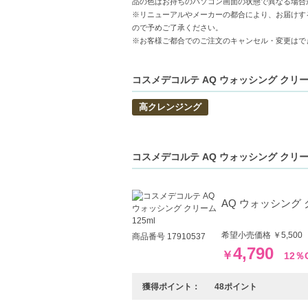
品の色はお持ちのパソコン画面の状態で異なる場合
しっかり洗浄-毛穴の奥の皮脂や汚れをすっ
※リニューアルやメーカーの都合により、お届けす
ので予めご了承ください。
しっとり感-洗顔後もつっぱることなく、し
※お客様ご都合でのご注文のキャンセル・変更はで
【こんな方へおすすめ】
乾燥肌や敏感肌で、しっとりとした洗顔を
コスメデコルテ AQ ウォッシング クリーム
毛穴の汚れが気になる方。しっかり洗浄し
高クレンジング
コスメデコルテ AQ ウォッシング クリー
AQ ウォッシング ク
希望小売価格 ￥5,50
商品番号 17910537
4,790
￥
12％
獲得ポイント：
48ポイント