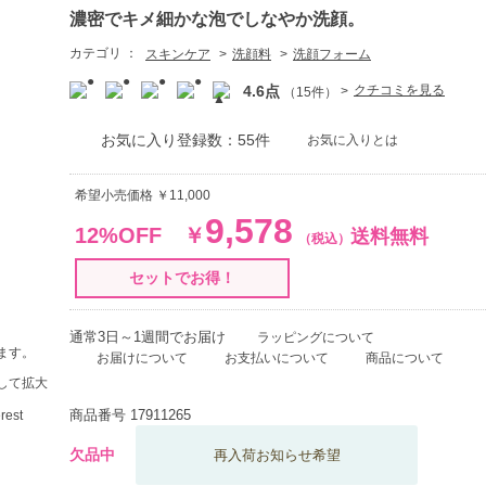
濃密でキメ細かな泡でしなやか洗顔。
カテゴリ ：
スキンケア
洗顔料
洗顔フォーム
4.6点
クチコミを見る
（15件）
お気に入り登録数：55件
お気に入りとは
希望小売価格 ￥11,000
9,578
12%OFF
￥
送料無料
（税込）
セットでお得！
通常3日～1週間でお届け
ラッピングについて
ます。
お届けについて
お支払いについて
商品について
して拡大
商品番号
17911265
欠品中
再入荷お知らせ希望