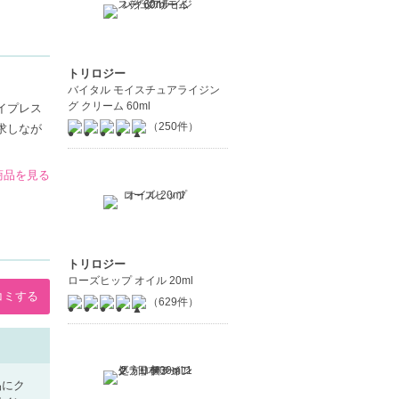
トリロジー
バイタル モイスチュアライジン
グ クリーム 60ml
イプレス
（250件）
求しなが
の商品を見る
トリロジー
ローズヒップ オイル 20ml
コミする
（629件）
品にク