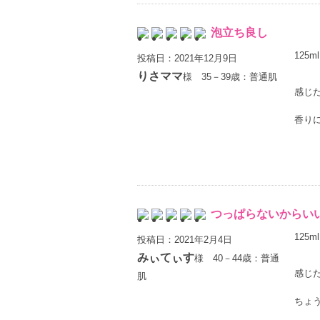
泡立ち良し
125ml
投稿日：2021年12月9日
りさママ
様 35－39歳：普通肌
感じ
香り
つっぱらないからい
125ml
投稿日：2021年2月4日
みぃてぃす
様 40－44歳：普通
感じ
肌
ちょ