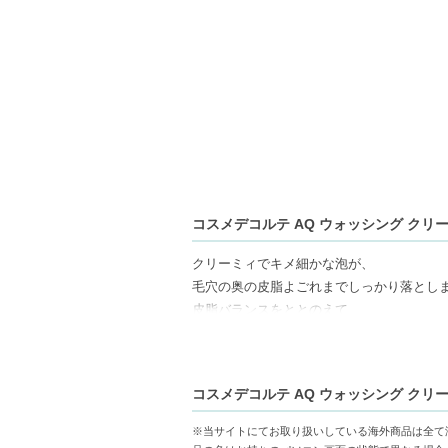
コスメデコルテ AQ ウォッシング クリーム
クリーミィでキメ細かな泡が、
毛穴の奥の皮脂よごれまでしっかり落とし
皮脂バランスをととのえて、
乾燥しがちな肌もしなやかに。
【ギフト好適品】
コスメデコルテ AQ ウォッシング クリーム
【商品の特徴】
※当サイトにてお取り扱いしている海外商品は全て
キメ細かな泡-クリーミィな泡が濃厚に立ち