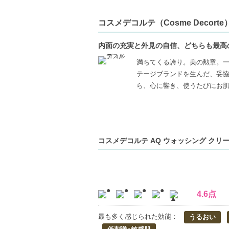
コスメデコルテ（Cosme Decorte
内面の充実と外見の自信、どちらも最高
満ちてくる誇り。美の勲章。
テージブランドを生んだ、妥
ら、心に響き、使うたびにお
コスメデコルテ AQ ウォッシング クリーム
4.6点
最も多く感じられた効能：
うるおい