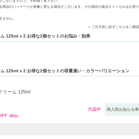
がございますので、予め御了承下さい。
きり落とし、クリアな肌を実現します。
る商品のパッケージが画像と異なる場合がございます。その場合の返品キャンセルはお受け
なやかな肌に保ちます。
きません。
ご注文前に必ずこちらをご確
お求めの方。
 125ml x 2 お得な2個セットのお悩み・効果
たい方。
ム 125ml x 2 お得な2個セットの容量違い・カラーバリエーション
リーム 125ml
0
欠品中
再入荷お知らせ希
OFF
(税込)