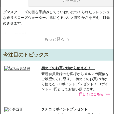
カラー違い
ダマスクローズの蕾を手摘みしてていねいにつくられたフレッシュ
な香りのローズウォーター。肌にうるおいと爽やかさを与え、目覚
めさせます。
【商品の特徴】
もっと見る ∨
フレッシュなダマスクローズ-手摘みされたダマスクローズを使用
し、香りがフレッシュで心地よい。
使いやすいスプレー式-スプレー式で手軽にご使用いただけるの
今注目のトピックス
で、忙しい朝にもぴったり。
リフレッシュ効果-肌をしっかりと整え、さっぱりとした使用感で
毎日を元気にスタート。
初めてのお買い物から使える！！
新規会員登録のお客様からメルマガ配信を
ご希望の方に限り、 初めてのお買い物か
【こんな方へおすすめ】
ら使える300ポイントプレゼント！ 1ポイ
朝にさっぱりしたい方
ント＝1円としてお使い頂けます。
爽やかな香りで気分をリフレッシュしたい方
詳しくはこちら >>
商品番号：
18910171
クチコミポイントプレゼント