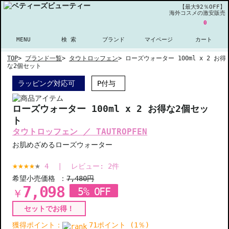
【最大92％OFF】
海外コスメの激安販売
0
MENU
検 索
ブランド
マイページ
カート
TOP
>
ブランド一覧
>
タウトロッフェン
>
ローズウォーター 100ml x 2 お得
な2個セット
ラッピング対応可
P付与
ローズウォーター 100ml x 2 お得な2個セッ
ト
タウトロッフェン ／ TAUTROPFEN
お肌めざめるローズウォーター
4
|
レビュー:
2
件
希望小売価格 ：
7,480円
7,098
5% OFF
￥
セットでお得！
獲得ポイント：
71ポイント (1％)