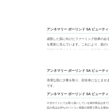
アンネマリー ボーリンド SA ビューティ
成熟した肌に向けたファーミング効果のあ
を豊富に含んでいます。これにより、肌の
抗酸化作用のあるバックビーン抽出物と組
肌のトーンや密度、弾力感を向上させ、よ
ビーガン処方で、ミネラルオイル、パラベ
アンネマリー ボーリンド SA ビューティ
【ご注意ください】
◇こちらの商品は代引きでの発送ができか
清潔な肌に少量を取り、顔全体になじませ
コンビニ後払いには、決済代行会社による
です。
◇こちらの商品は、ヤマト運輸、佐川急便
アンネマリー ボーリンド SA ビューティ
◇お届け日・お時間帯指定は承っておりま
◇配送伝票の依頼主名、納品書に弊社以外
※当サイトにてお取り扱いしている海外商品は全て
◇上記注意書き記載がある商品の合計金額が
品の色はお持ちのパソコン画面の状態で異なる場合