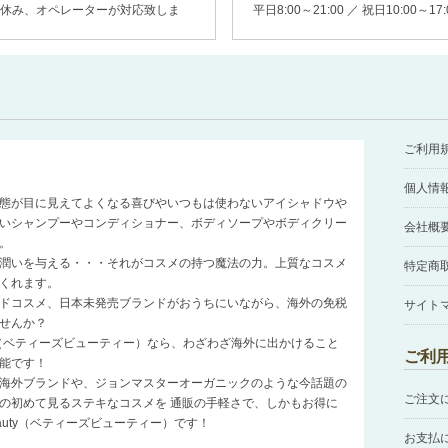
00(土日休み、オペレーターが対応致しま
平日8:00～21:00 ／ 祝日10:00～17
ご利用
個人情
態が目に見えてよくなる喜びやいつもは使わないアイシャドウや
いシャンプーやコンディショナー、ボディソープやボディクリー
会社概
。
潤いを与える・・・それがコスメの持つ魔法の力。上質なコスメ
特定商
くれます。
ドコスメ、日本未発売ブランドがおうちにいながら、海外の免税
サイト
せんか？
auty（ベティーズビューティー）なら、わざわざ海外に出かけること
ご利
能です！
海外ブランドや、ジョンマスターオーガニックのような今話題の
ご注文
の初めて見るステキなコスメを 通販の手軽さで、しかもお得に
Beauty（ベティーズビューティー）です！
お支払