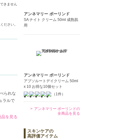
い。また、
できません
アンネマリー ボーリンド
SA ナイト クリーム 50ml 成熟肌
認ください。
用
アンネマリー ボーリンド
アブソルートデイクリーム 50ml
x 10 お得な10個セット
べられな
（1件）
ュラルで
アンネマリー ボーリンドの
全商品を見る
の商品を見る
スキンケアの
高評価アイテム