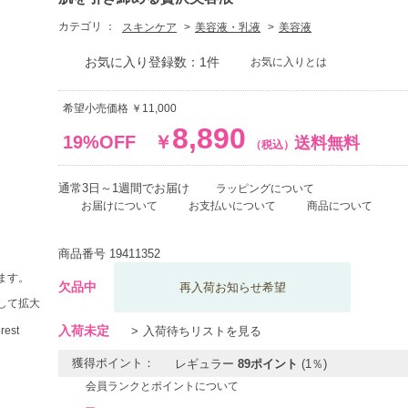
カテゴリ ：
スキンケア
美容液・乳液
美容液
お気に入り登録数：1件
お気に入りとは
希望小売価格 ￥11,000
8,890
19%OFF
￥
送料無料
（税込）
通常3日～1週間でお届け
ラッピングについて
お届けについて
お支払いについて
商品について
商品番号
19411352
ます。
欠品中
再入荷お知らせ希望
して拡大
入荷未定
入荷待ちリストを見る
獲得ポイント：
レギュラー
89ポイント
(1％)
会員ランクとポイントについて