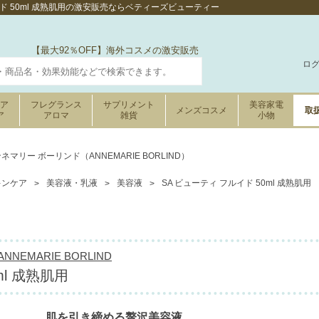
イド 50ml 成熟肌用の激安販売ならベティーズビューティー
【最大92％OFF】海外コスメの激安販売
ロ
ケア
フレグランス
サプリメント
美容家電
メンズコスメ
取
ア
アロマ
雑貨
小物
ネマリー ボーリンド（ANNEMARIE BORLIND）
キンケア
美容液・乳液
美容液
SA ビューティ フルイド 50ml 成熟肌用
NEMARIE BORLIND
ml 成熟肌用
肌を引き締める贅沢美容液