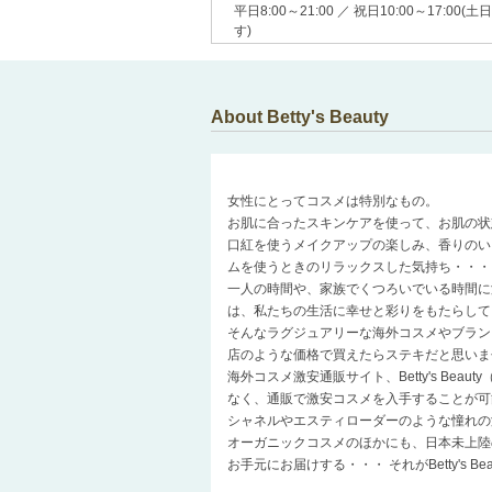
平日8:00～21:00 ／ 祝日10:00～17:
す)
About Betty's Beauty
女性にとってコスメは特別なもの。
お肌に合ったスキンケアを使って、お肌の状
口紅を使うメイクアップの楽しみ、香りのい
ムを使うときのリラックスした気持ち・・・
一人の時間や、家族でくつろいでいる時間に
は、私たちの生活に幸せと彩りをもたらして
そんなラグジュアリーな海外コスメやブラン
店のような価格で買えたらステキだと思いま
海外コスメ激安通販サイト、Betty's Be
なく、通販で激安コスメを入手することが可
シャネルやエスティローダーのような憧れの
オーガニックコスメのほかにも、日本未上陸
お手元にお届けする・・・ それがBetty's 