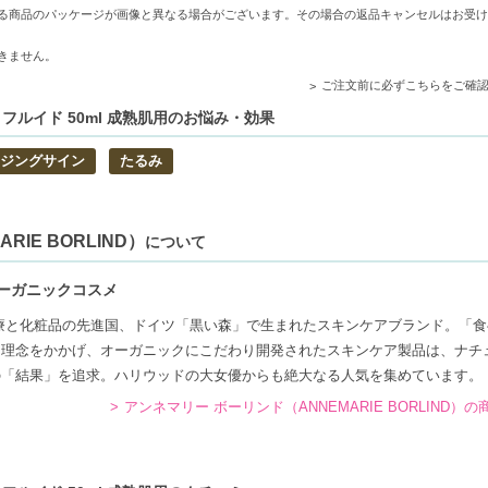
送用箱の関係で荷物を分割して配送する場合がございます。予めご了承くださ
る商品のパッケージが画像と異なる場合がございます。その場合の返品キャンセルはお受け
れますが手数料等の変更はございませんのでご安心ください。
きません。
ご注文前に必ずこちらをご確
 フルイド 50ml 成熟肌用のお悩み・効果
ング効果を発揮します。
ジングサイン
たるみ
要因から守ります。
使いいただける配合です。
IE BORLIND）
について
方
ーガニックコスメ
療と化粧品の先進国、ドイツ「黒い森」で生まれたスキンケアブランド。「食
う理念をかかげ、オーガニックにこだわり開発されたスキンケア製品は、ナチ
の「結果」を追求。ハリウッドの大女優からも絶大なる人気を集めています。
アンネマリー ボーリンド（ANNEMARIE BORLIND）