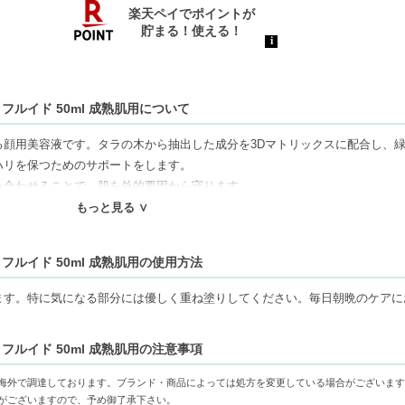
 フルイド 50ml 成熟肌用について
る顔用美容液です。タラの木から抽出した成分を3Dマトリックスに配合し、
ハリを保つためのサポートをします。
み合わせることで、肌を外的要因から守ります。
り引き締まり、滑らかな印象を与えます。
もっと見る ∨
ン、シリコーンは不使用なので、安心してお使いいただけます。
 フルイド 50ml 成熟肌用の使用方法
ねます。代引きでご注文いただいた場合は、コンビニ後払いに変更をさせて頂
ます。特に気になる部分には優しく重ね塗りしてください。毎日朝晩のケアに
審査がございます。予めご了承ください。
もしくは日本郵便で発送をさせて頂きます。配送便のご指定はできません。
 フルイド 50ml 成熟肌用の注意事項
せん。
の物流センター社名が記載されることがあります。
海外で調達しております。ブランド・商品によっては処方を変更している場合がございます
16666円以上の場合、別途手数料が発生する場合があります。予めご了承く
がございますので、予め御了承下さい。