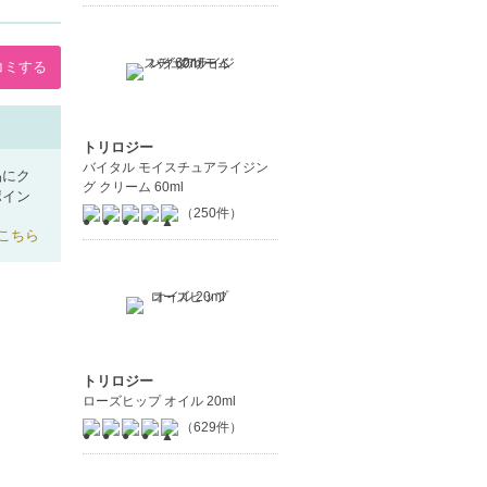
コミする
トリロジー
バイタル モイスチュアライジン
品にク
グ クリーム 60ml
ポイン
（250件）
こちら
トリロジー
ローズヒップ オイル 20ml
（629件）