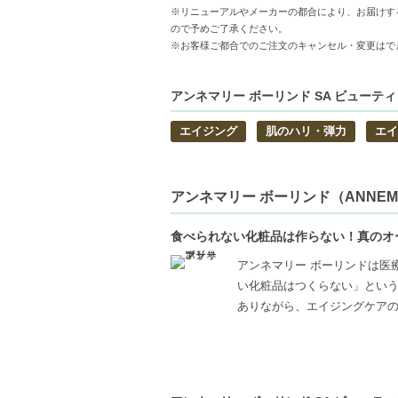
◇1件のご注文でも倉庫が異なる場合や配
※リニューアルやメーカーの都合により、お届けす
明細書は分割してそれぞれの荷物に同梱さ
ので予めご了承ください。
※お客様ご都合でのご注文のキャンセル・変更はで
◇この商品はラッピングができません。
【商品の特徴】
アンネマリー ボーリンド SA ビューティ
引き締め効果-成熟した肌に向けたファーミ
エイジング
肌のハリ・弾力
エイ
抗酸化作用-バックビーン抽出物が肌を外的
ビーガン処方-様々な肌質の方に安心してお
【こんな方へおすすめ】
アンネマリー ボーリンド（ANNEMAR
成熟した肌にハリを求める方
敏感肌の方、安全なスキンケアをお探しの
食べられない化粧品は作らない！真のオ
【JAN/UPC:4011061238734】
アンネマリー ボーリンドは医
い化粧品はつくらない」とい
ありながら、エイジングケア