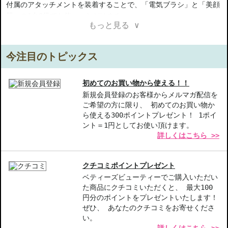
付属のアタッチメントを装着することで、「電気ブラシ」と「美顔
器」の1台2役でお使いいただけます。
もっと見る ∨
トレンドとなっている頭皮ケア美容機器に、メーカーが得意とする
導入技術を付け加えたことで、普段お使いの化粧水、美容液、頭皮
今注目のトピックス
ケア剤を肌の角質層内部まで導くことが可能です。
専用化粧品はなく、サロンにて普段おすすめしている化粧水、美容
液、頭皮ケア剤と共に販売をしていただける仕組みとなっておりま
初めてのお買い物から使える！！
す。
新規会員登録のお客様からメルマガ配信を
ご希望の方に限り、 初めてのお買い物か
ら使える300ポイントプレゼント！ 1ポイ
5つの機能
ント＝1円としてお使い頂けます。
■イオン導入
詳しくはこちら >>
目の周りなど皮膚の薄い部分に適しており有効成分の浸透率を高め
ることが期待できます。
クチコミポイントプレゼント
■エレクトロポレーション
ベティーズビューティーでご購入いただい
エレクトロポレーションは美容効果を求める方法として開発されま
た商品にクチコミいただくと、 最大100
した。
円分のポイントをプレゼントいたします！
頭皮や頬、肩首に適しており、髪をサポートする有効成分の浸透率
ぜひ、 あなたのクチコミをお寄せくださ
を高めることが期待できます。
い。