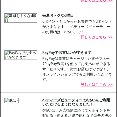
詳しくはこちら >>
■EMS（低周波）
頭皮運動を促し頭皮の柔軟性を高めます。
毎週おトクなd曜日
dポイントをつかったお買物でもdポイント
■LED
がたまります！ ベティーズビューティー
赤色LEDを搭載し頭皮・毛髪に照射します。
のお買物は「d払い」で！
赤色LEDは頭皮の活性をサポートします。
詳しくはこちら >>
■バイブレーション
物理的な振動で頭皮に刺激を与えることができます。
PayPayでお支払いができます
EMSの電気刺激を強く感じる方には、バイブレーションを同時出力
PayPayは事前にチャージした電子マネー
することで電気の体感が弱まり快適に施術することが可能です。
(PayPay残高)を使ってお支払いができる
サービスです。 街のお店だけではなく、
オンラインショップでもご利用いただけま
【商品の特徴】
す。
**多機能設計**-1台でイオン導入、EMS、LEDなど様々な機能が使
詳しくはこちら >>
えます。
**使い方自由**-通常の化粧水や美容液と組み合わせて、自宅で簡
単にお手入れ。
ベティーズビューティーでd払いをご利用
**頭皮ケアも充実**-髪の健康をサポートするために特化した機能
いただけるようになりました！
を充実させています。
d払いは、お支払額に応じてｄポイントを
貯める・使えるお得で便利なドコモの決済