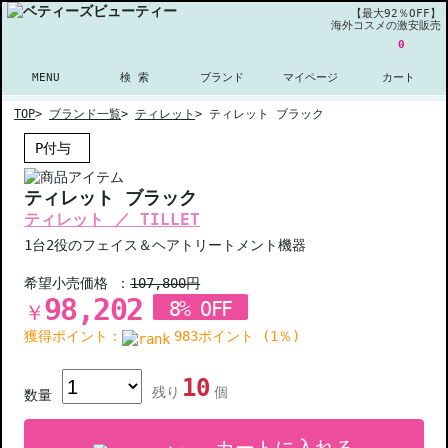
【最大92％OFF】
海外コスメの激安販売
0
MENU
検 索
ブランド
マイページ
カート
TOP
>
ブランド一覧
>
ティレット
>
ティレット ブラック
P付与
ティレット ブラック
ティレット ／ TILLET
1台2役のフェイス＆ヘアトリートメント機器
希望小売価格 ：
107,800円
98,202
8% OFF
￥
獲得ポイント：
983ポイント (1％)
10
残り
個
数量