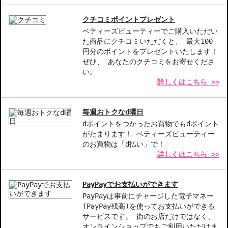
を与えます。
使いやすいペンスタイル-手軽に持ち運べて、サッと塗れるのでお
クチコミポイントプレゼント
化粧直しにも便利。
ベティーズビューティーでご購入いただい
高いカバー力-シミや目元のクマをしっかりカバーし、リアルな美
た商品にクチコミいただくと、 最大100
しさを引き出します。
円分のポイントをプレゼントいたします！
ぜひ、 あなたのクチコミをお寄せくださ
【こんな方へおすすめ】
い。
詳しくはこちら >>
メイクの仕上がりをワンランクアップさせたい方
カバー力が高いコンシーラーをお探しの方
毎週おトクなd曜日
商品番号：
10611366
dポイントをつかったお買物でもdポイント
JAN/UPC：3365440007017
がたまります！ ベティーズビューティー
のお買物は「d払い」で！
お悩み・効果
詳しくはこちら >>
カバー力
肌の透明感・薄づき
立体感メイク
PayPayでお支払いができます
中文的商品説明在這裡（中国語の商品説明）
PayPayは事前にチャージした電子マネー
Product description in English is here（英語説明）
(PayPay残高)を使ってお支払いができる
サービスです。 街のお店だけではなく、
オンラインショップでもご利用いただけま