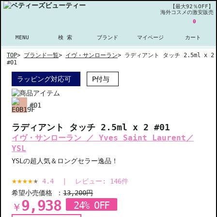
【最大92％OFF】
海外コスメの激安販売
0
MENU
検 索
ブランド
マイページ
カート
TOP
>
ブランド一覧
>
イヴ・サンローラン
>
ラディアント タッチ 2.5ml x 2
#01
ラッピング対応可
P付与
#01
ラディアント タッチ 2.5ml x 2 #01
イヴ・サンローラン ／ Yves Saint Laurent／
YSL
YSLの超人気＆ロングセラー逸品！
4.4
|
レビュー:
146
件
希望小売価格 ：
13,200円
9,938
24% OFF
￥