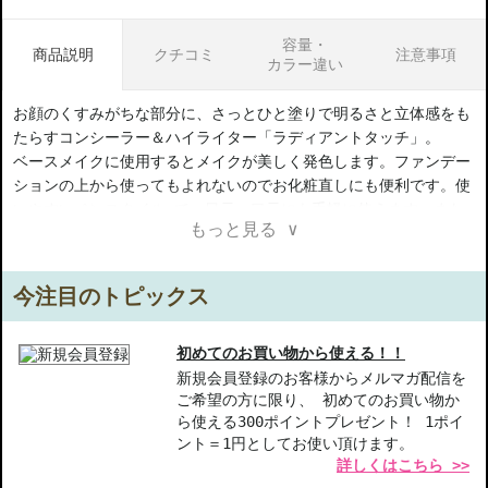
容量・
商品説明
クチコミ
注意事項
カラー違い
お顔のくすみがちな部分に、さっとひと塗りで明るさと立体感をも
たらすコンシーラー＆ハイライター「ラディアントタッチ」。
ベースメイクに使用するとメイクが美しく発色します。ファンデー
ションの上から使ってもよれないのでお化粧直しにも便利です。使
いやすいペンスタイル で、目元・口元にも手軽に使えます。また
もっと見る ∨
ハイライトとして、顔の中心線になじませても。
※商品名に「テスター」と記載のある商品については「テスター」
今注目のトピックス
や「非売品」という意味の記載が商品箱にある場合がありますが、
未開封・未使用のものでございます。そちらを理由での返品交換は
承っておりませんので、予めご了承の上、ご注文ください。
初めてのお買い物から使える！！
新規会員登録のお客様からメルマガ配信を
ご希望の方に限り、 初めてのお買い物か
【ギフト好適品】
ら使える300ポイントプレゼント！ 1ポイ
ント＝1円としてお使い頂けます。
【商品の特徴】
詳しくはこちら >>
ふんわりした明るさ-肌のくすみを飛ばし、自然なハイライト効果