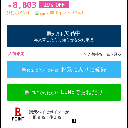
8,803
19% OFF
￥
獲得ポイント：
89ポイント (1％)
欠品中
再入荷したらお知らせを受け取る
入荷未定
入荷待ち一覧を見る
お気に入りに登録
LINEでおねだり