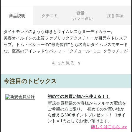
容量・
商品説明
クチコミ
注意事項
カラー違い
ダイヤモンドのような輝きとタイムレスなヌーディカラー。
美容オイルインの上質ファブリックテクスチャーが目元をドレスア
ップ。トム・ペシューの“最高傑作”とも名高いタイムレスでモード
な、至高のアイシャドウパレット「クチュール ミニ クラッチ」が
誕生します。ゴールドのカサンドラロゴを誇らしげに冠し、アイコ
もっと見る ∨
ニックなシェブロンステッチを効かせたレザータッチのパッケー
ジ。アイシャドウの1色1色にもシェブロンのエンボスが施され、さ
らに気分を高揚させます。ダイヤモンドの輝きからインスパイヤさ
今注目のトピックス
れた、かつてない上質な煌めきを放つパール。纏うそばから、目元
を美しい印象にドレスアップし、まるで光を操るような立体感を生
み出します。スキンケア発想で誕生した、クリーミィなシルクタッ
初めてのお買い物から使える！！
チのテクスチャーがオートクチュールのようにぴたりと密着し、粉
新規会員登録のお客様からメルマガ配信を
ご希望の方に限り、 初めてのお買い物か
飛びしません。さらに、長時間持続します。ハイジュエリーを纏っ
ら使える300ポイントプレゼント！ 1ポイ
たような、特別なオーラと存在感を放ち見た目の印象まで洗練させ
ント＝1円としてお使い頂けます。
る、目元のための新ファッションアイテムの誕生です。
詳しくはこちら >>