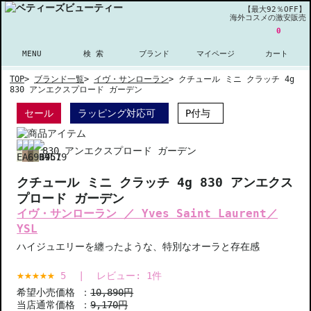
【最大92％OFF】
海外コスメの激安販売
0
MENU
検 索
ブランド
マイページ
カート
TOP
>
ブランド一覧
>
イヴ・サンローラン
>
クチュール ミニ クラッチ 4g
830 アンエクスプロード ガーデン
セール
ラッピング対応可
P付与
830 アンエクスプロード ガーデン
クチュール ミニ クラッチ 4g 830 アンエクス
プロード ガーデン
イヴ・サンローラン ／ Yves Saint Laurent／
YSL
ハイジュエリーを纏ったような、特別なオーラと存在感
5
|
レビュー:
1
件
希望小売価格 ：
10,890円
当店通常価格 ：
9,170円