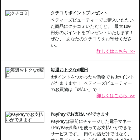
【ギフト好適品】
クチコミポイントプレゼント
【商品の特徴】
ベティーズビューティーでご購入いただい
ダイヤモンドのような輝き-目を引く煌めきを持ち、魅力的な印象
た商品にクチコミいただくと、 最大100
を与えます。
円分のポイントをプレゼントいたします！
スキンケア発想のクリーミィなテクスチャー-見た目の美しさはも
ぜひ、 あなたのクチコミをお寄せくださ
ちろん、肌にも優しく密着します。
い。
詳しくはこちら >>
長時間持続-一度のメイクで、その美しさを長時間キープ。日常使
いにもぴったりです。
毎週おトクなd曜日
【こんな方へおすすめ】
dポイントをつかったお買物でもdポイント
特別な日を彩りたい方
がたまります！ ベティーズビューティー
普段使いでも華やかさを求める方
のお買物は「d払い」で！
詳しくはこちら >>
商品番号：
10612350
JAN/UPC：3614274415391
PayPayでお支払いができます
お悩み・効果
PayPayは事前にチャージした電子マネー
(PayPay残高)を使ってお支払いができる
立体感メイク
サービスです。 街のお店だけではなく、
オンラインショップでもご利用いただけま