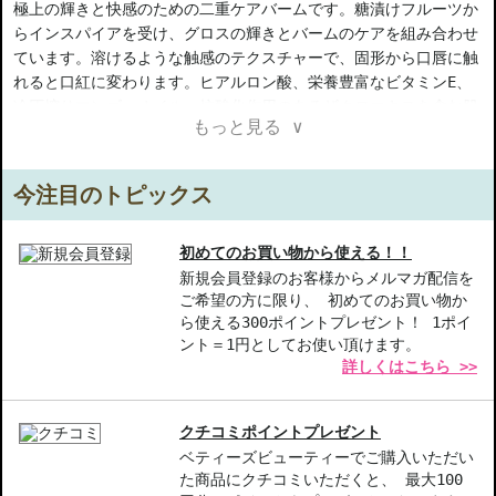
極上の輝きと快感のための二重ケアバームです。糖漬けフルーツか
らインスパイアを受け、グロスの輝きとバームのケアを組み合わせ
ています。溶けるような触感のテクスチャーで、固形から口唇に触
れると口紅に変わります。ヒアルロン酸、栄養豊富なビタミンE、
冷圧搾りマンゴーオイル、抗酸化作用のあるザクロエキスを含む肌
もっと見る ∨
を整える成分が78%含まれています。唇に即座かつ持続的な修復栄
養を提供し、官能的で着用準備完了のカラーを提供します。
今注目のトピックス
【ご注意ください】
◇こちらの商品は代引きでの発送ができかねます。代引きでご注文
いただいた場合は、コンビニ後払いに変更をさせて頂きます。コン
初めてのお買い物から使える！！
ビニ後払いには、決済代行会社による審査がございます。予めご了
新規会員登録のお客様からメルマガ配信を
ご希望の方に限り、 初めてのお買い物か
承ください。
ら使える300ポイントプレゼント！ 1ポイ
◇こちらの商品は、ヤマト運輸、佐川急便もしくは日本郵便で発送
ント＝1円としてお使い頂けます。
をさせて頂きます。配送便のご指定はできません。
詳しくはこちら >>
◇お届け日・お時間帯指定は承っておりません。
◇配送伝票の依頼主名、納品書に弊社以外の物流センター社名が記
載されることがあります。
クチコミポイントプレゼント
◇上記注意書き記載がある商品の合計金額が16666円以上の場合、
ベティーズビューティーでご購入いただい
別途手数料が発生する場合があります。予めご了承ください。
た商品にクチコミいただくと、 最大100