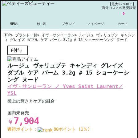
【最大92％OFF】
海外コスメの激安販売
0
MENU
検 索
ブランド
マイページ
カート
TOP
>
ブランド一覧
>
イヴ・サンローラン
>
ルージュ ヴォリュプテ キャンデ
ィ グレイズ ダブル ケア バーム 3.2g # 15 ショーケーシング ヌード
P付与
ルージュ ヴォリュプテ キャンディ グレイズ
ダブル ケア バーム 3.2g # 15 ショーケーシ
ング ヌード
イヴ・サンローラン ／ Yves Saint Laurent／
YSL
極上の輝きとケアの融合
国内未発売
7,904
￥
獲得ポイント：
80ポイント (1％)