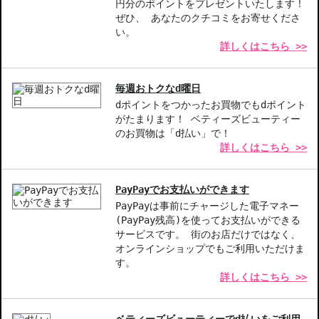
◇1件のご注文でも倉庫が異なる場合や配送用箱の関係で荷物を分割
円分のポイントをプレゼントいたします！
して配送する場合がございます。予めご了承ください。また、明細
ぜひ、 あなたのクチコミをお寄せくださ
書は分割してそれぞれの荷物に同梱されますが手数料等の変更はご
い。
詳しくはこちら >>
ざいませんのでご安心ください。
◇この商品はラッピングができません。
毎週おトクなd曜日
【商品の特徴】
dポイントをつかったお買物でもdポイント
洗練された輝き-グロスのような艶とバームの潤いが融合。
がたまります！ ベティーズビューティー
触れるだけで変化-固形テクスチャーから、カラーリップへと瞬時
のお買物は「d払い」で！
に変化。
詳しくはこちら >>
栄養成分たっぷり-ヒアルロン酸やビタミンEなどの優れた成分が
78%含まれ、唇をケア。
PayPayでお支払いができます
【こんな方へおすすめ】
PayPayは事前にチャージした電子マネー
艶やかなリップカラーを求める方。
(PayPay残高)を使ってお支払いができる
サービスです。 街のお店だけではなく、
唇の乾燥や荒れが気になる方。
オンラインショップでもご利用いただけま
す。
商品番号：
10612060
詳しくはこちら >>
JAN/UPC：4936968817861