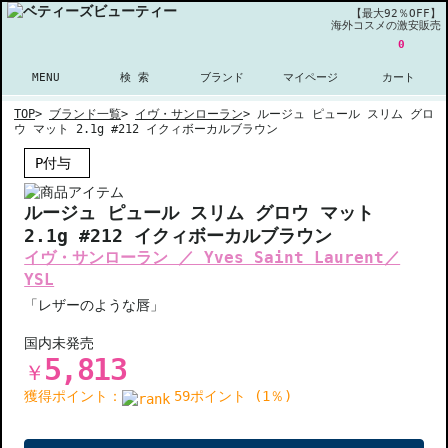
【最大92％OFF】
海外コスメの激安販売
0
MENU
検 索
ブランド
マイページ
カート
TOP
>
ブランド一覧
>
イヴ・サンローラン
>
ルージュ ピュール スリム グロ
ウ マット 2.1g #212 イクィボーカルブラウン
P付与
ルージュ ピュール スリム グロウ マット
2.1g #212 イクィボーカルブラウン
イヴ・サンローラン ／ Yves Saint Laurent／
YSL
「レザーのような唇」
国内未発売
5,813
￥
獲得ポイント：
59ポイント (1％)