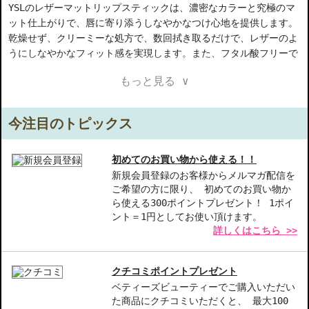
YSLのレザーマットリップスティックは、濃密なカラーと究極のマ
ット仕上がりで、唇に寄り添うしなやかなつけ心地を提供します。
乾燥せず、クリーミーな処方で、数回拭き取るだけで、レザーのよ
うにしなやかなフィット感を実現します。また、フタル酸フリーで
す。
もっと見る ∨
【ご注意ください】
◇こちらの商品は代引きでの発送ができかねます。代引きでご注文
今注目のトピックス
いただいた場合は、コンビニ後払いに変更をさせて頂きます。コン
ビニ後払いには、決済代行会社による審査がございます。予めご了
承ください。
初めてのお買い物から使える！！
◇こちらの商品は、ヤマト運輸、佐川急便もしくは日本郵便で発送
新規会員登録のお客様からメルマガ配信を
ご希望の方に限り、 初めてのお買い物か
をさせて頂きます。配送便のご指定はできません。
ら使える300ポイントプレゼント！ 1ポイ
◇お届け日・お時間帯指定は承っておりません。
ント＝1円としてお使い頂けます。
◇配送伝票の依頼主名、納品書に弊社以外の物流センター社名が記
詳しくはこちら >>
載されることがあります。
◇上記注意書き記載がある商品の合計金額が16666円以上の場合、
別途手数料が発生する場合があります。予めご了承ください。
クチコミポイントプレゼント
◇1件のご注文でも倉庫が異なる場合や配送用箱の関係で荷物を分割
ベティーズビューティーでご購入いただい
して配送する場合がございます。予めご了承ください。また、明細
た商品にクチコミいただくと、 最大100