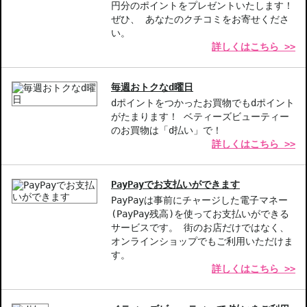
書は分割してそれぞれの荷物に同梱されますが手数料等の変更はご
円分のポイントをプレゼントいたします！
ざいませんのでご安心ください。
ぜひ、 あなたのクチコミをお寄せくださ
◇この商品はラッピングができません。
い。
詳しくはこちら >>
商品番号：
10612084
JAN/UPC：3614273060820
毎週おトクなd曜日
dポイントをつかったお買物でもdポイント
がたまります！ ベティーズビューティー
のお買物は「d払い」で！
詳しくはこちら >>
PayPayでお支払いができます
PayPayは事前にチャージした電子マネー
(PayPay残高)を使ってお支払いができる
サービスです。 街のお店だけではなく、
オンラインショップでもご利用いただけま
す。
詳しくはこちら >>