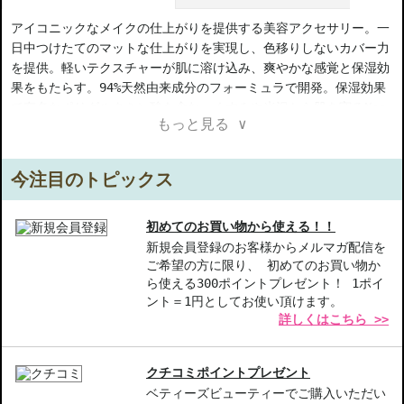
アイコニックなメイクの仕上がりを提供する美容アクセサリー。一
日中つけたてのマットな仕上がりを実現し、色移りしないカバー力
を提供。軽いテクスチャーが肌に溶け込み、爽やかな感覚と保湿効
果をもたらす。94%天然由来成分のフォーミュラで開発。保湿効果
で有名なポリグルタミン酸を含む。くすみや光沢から肌を守るNeo-
もっと見る ∨
skinパウダーを配合。YSL Beauty Ourika Community Gardens
で収穫されたジャスミンフラワーエキスを含み、抗酸化保護と保湿
効果がある。全ての肌タイプに適しています。
今注目のトピックス
【ご注意ください】
◇こちらの商品は代引きでの発送ができかねます。代引きでご注文
初めてのお買い物から使える！！
いただいた場合は、コンビニ後払いに変更をさせて頂きます。コン
新規会員登録のお客様からメルマガ配信を
ご希望の方に限り、 初めてのお買い物か
ビニ後払いには、決済代行会社による審査がございます。予めご了
ら使える300ポイントプレゼント！ 1ポイ
承ください。
ント＝1円としてお使い頂けます。
◇こちらの商品は、ヤマト運輸、佐川急便もしくは日本郵便で発送
詳しくはこちら >>
をさせて頂きます。配送便のご指定はできません。
◇お届け日・お時間帯指定は承っておりません。
◇配送伝票の依頼主名、納品書に弊社以外の物流センター社名が記
クチコミポイントプレゼント
載されることがあります。
ベティーズビューティーでご購入いただい