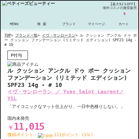
【最大92％OFF】
海外コスメの激安販売
0
MENU
検 索
ブランド
マイページ
カート
TOP
>
ブランド一覧
>
イヴ・サンローラン
>
ル クッション アンクル ドゥ ポ
ー クッション ファンデーション (リミテッド エディション) SPF23 14g -
# 10
P付与
ル クッション アンクル ドゥ ポー クッション
ファンデーション (リミテッド エディション)
SPF23 14g - # 10
イヴ・サンローラン ／ Yves Saint Laurent／
YSL
「アイコニックなマット仕上がり、一日中色移りしない。」
国内未発売
11,015
￥
獲得ポイント：
111ポイント (1％)