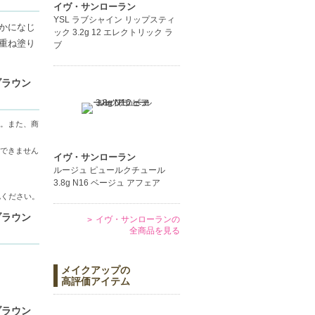
ン、#9ア
イヴ・サンローラン
YSL ラブシャイン リップスティ
かになじ
ック 3.2g 12 エレクトリック ラ
重ね塗り
ブ
ブラウン
ド、#10
。また、商
できません
イヴ・サンローラン
ルージュ ピュールクチュール
3.8g N16 ベージュ アフェア
認ください。
ブラウン
イヴ・サンローランの
全商品を見る
メイクアップの
高評価アイテム
ブラウン