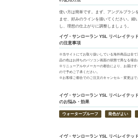
クールな印象のマットには#1アンブライドル
ンミューテッド ホワイトが。
使い方は簡単です。まず、アングルブラシ
ませ、好みのラインを描いてください。細
上品なツヤを放つサテンには#2ディコンスト
し、理想の仕上がりに調整しましょう。
イヴ・サンローラン YSL リベレイテッド
繊細な煌めきが魅力のクロームは#3リベレイ
の注意事項
クランデスティン シルバーをご用意。
※当サイトにてお取り扱いしている海外商品は全て
あなたのアイメイクを新しい次元へと導き
品の色はお持ちのパソコン画面の状態で異なる場合
※リニューアルやメーカーの都合により、お届けす
ので予めご了承ください。
※お客様ご都合でのご注文のキャンセル・変更はで
【商品の特徴】
クリーミーで高発色-なめらかに肌に密着し
ウォータープルーフ処方-水や汗に強く、一
イヴ・サンローラン YSL リベレイテッド
のお悩み・効果
多彩な質感とカラー展開-マットサテンクロ
ウォータープルーフ
発色がよい
【こんな方へおすすめ】
長時間崩れずに美しいアイラインをキープ
繊細なラインから大胆なウィングメイクま
イヴ・サンローラン YSL リベレイテッド