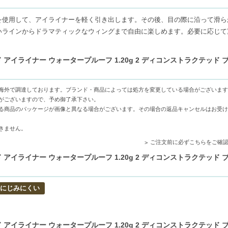
ド ブラック、#7アンコンディショナル マリン、#8プロヴォカティブ グリー
を使用して、アイライナーを軽く引き出します。その後、目の際に沿って滑ら
いラインからドラマティックなウィングまで自由に楽しめます。必要に応じて
ラクテッド ブラウン、#4アンリストリクテッド プラム。
 アイライナー ウォータープルーフ 1.20g 2 ディコンストラクテッド 
テッド ブロンズ、#5プリズマティック ブラック、#6レジェンダリー ゴール
海外で調達しております。ブランド・商品によっては処方を変更している場合がございます
ます。
がございますので、予め御了承下さい。
る商品のパッケージが画像と異なる場合がございます。その場合の返品キャンセルはお受け
きません。
ご注文前に必ずこちらをご確
、鮮やかな発色を実現
日中美しいラインをキープ
 アイライナー ウォータープルーフ 1.20g 2 ディコンストラクテッド 
ームの3つの質感と豊富なカラーバリエーションで自由自在なメイクが可能
にじみにくい
したい方
で楽しみたい方
 アイライナー ウォータープルーフ 1.20g 2 ディコンストラクテッド 