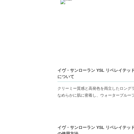
イヴ・サンローラン YSL リベレイテッド
について
クリーミー質感と高発色を両立したロング
なめらかに肌に密着し、ウォータープルー
独自のアングルブラシを使えば、繊細なラ
マット、サテン、クロームの3つの異なる
イヴ・サンローラン YSL リベレイテッド
の使用方法