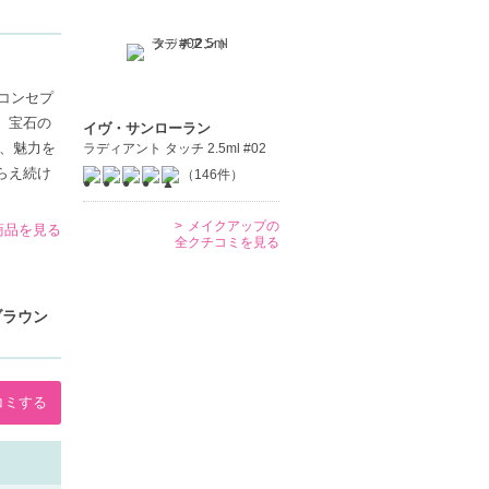
コンセプ
、宝石の
イヴ・サンローラン
、魅力を
ラディアント タッチ 2.5ml #02
らえ続け
（146件）
メイクアップの
の商品を見る
全クチコミを見る
ブラウン
コミする