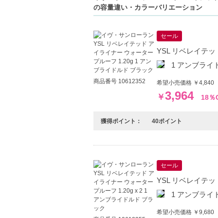
【JAN/UPC:3614274173772】
の容量違い・カラーバリエーション
セール
YSL リベレイテッ
1 アンブライ
商品番号 10612352
希望小売価格 ￥4,840
3,964
￥
18％
獲得ポイント：
40ポイント
セール
YSL リベレイテッド
1 アンブライ
希望小売価格 ￥9,680