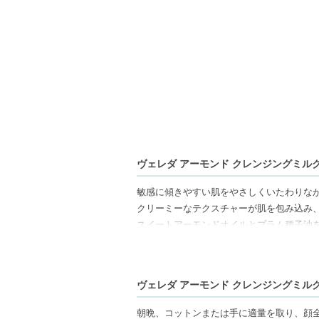
ヴェレダ アーモンド クレンジングミルクN 
敏感に傾きやすい肌をやさしくいたわりな
クリーミーなテクスチャーが肌を包み込み
スイートアーモンドオイルとプラム種子油
っぱり感の少ない快適な使用感を実現しま
肌のうるおいバランスを保ちながら洗い上
としとしても使用でき、しっとり感を残し
ヴェレダ アーモンド クレンジングミルクN 
合成香料・合成着色料・鉱物油由来成分不
朝晩、コットンまたは手に適量を取り、顔