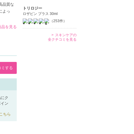
高品質な
トリロジー
によっ
ロザピン プラス 30ml
（253件）
商品を見る
スキンケアの
全クチコミを見る
コミする
品にク
ポイン
こちら