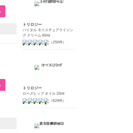
トリロジー
バイタル モイスチュアライジン
グ クリーム 60ml
（250件）
トリロジー
ローズヒップ オイル 20ml
（629件）