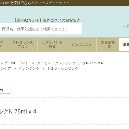
ml x 4の激安販売ならベティーズビューティー
【最大92％OFF】海外コスメの激安販売
ロ
ケア
フレグランス
サプリメント
美容家電
メンズコスメ
取
ア
アロマ
雑貨
小物
レダ（WELEDA）
アーモンド クレンジングミルクN 75ml x 4
キンケア
クレンジング
ミルククレンジング
与
 75ml x 4