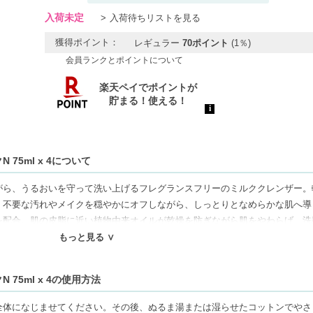
入荷未定
入荷待ちリストを見る
獲得ポイント：
レギュラー
70ポイント
(1％)
会員ランクとポイントについて
75ml x 4について
がら、うるおいを守って洗い上げるフレグランスフリーのミルククレンザー。
、不要な汚れやメイクを穏やかにオフしながら、しっとりとなめらかな肌へ導
を配合。肌の皮脂に近い植物由来オイルが乾燥を防ぎながら肌をやわらげ、洗
す。毎日のクレンジングタイムを、敏感肌にも心地よいスキンケア時間へ。
もっと見る ∨
げる処方で、乾燥や外的刺激によるゆらぎが気になる時にも使いやすい設計。
たやわらかな素肌へ整えます。
75ml x 4の使用方法
使用。シンプルで肌負担に配慮した処方は、ナチュラル志向の方にもおすすめ
全体になじませてください。その後、ぬるま湯または湿らせたコットンでやさ