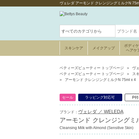
ヴェレダ アーモンド クレンジングミルクN 75
ボディ
スキンケア
メイクアップ
ヘアケ
ベティーズビューティー トップページ
ヴェ
ベティーズビューティー トップページ
ス
アーモンド クレンジングミルクN 75ml x 4
セール
ラッピング対応可
P付
ヴェレダ ／ WELEDA
ブランド：
アーモンド クレンジングミルクN
Cleansing Milk with Almond (Sensitive Skin)