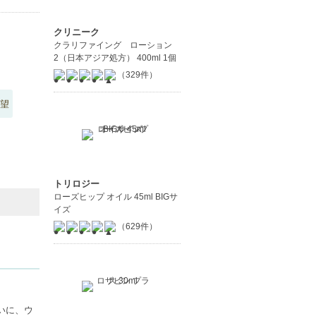
クリニーク
クラリファイング ローション
2（日本アジア処方） 400ml 1個
（329件）
望
トリロジー
ローズヒップ オイル 45ml BIGサ
イズ
（629件）
いに、ウ