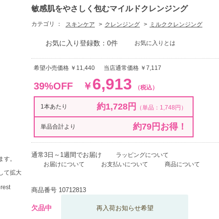
敏感肌をやさしく包むマイルドクレンジング
カテゴリ ：
スキンケア
クレンジング
ミルククレンジング
お気に入り登録数：0件
お気に入りとは
希望小売価格 ￥11,440
当店通常価格 ￥7,117
6,913
39%OFF
￥
（税込）
約1,728円
1本あたり
（単品：1,748円）
約79円お得！
単品合計より
通常3日～1週間でお届け
ラッピングについて
ます。
お届けについて
お支払いについて
商品について
して拡大
商品番号
10712813
欠品中
再入荷お知らせ希望