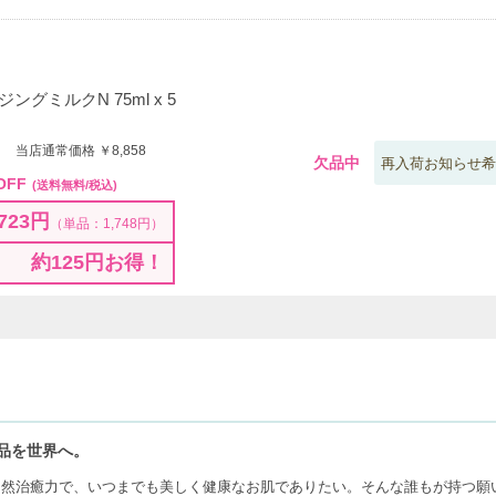
グミルクN 75ml x 5
0 当店通常価格 ￥8,858
欠品中
再入荷お知らせ希
OFF
(送料無料/税込)
723円
（単品：1,748円）
約125円お得！
品を世界へ。
自然治癒力で、いつまでも美しく健康なお肌でありたい。そんな誰もが持つ願