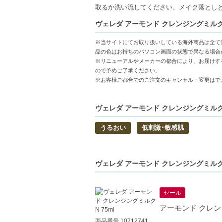
【商品の特徴】
取るか洗い流してください。メイク落とし
敏感肌にやさしい処方-フレグランスフリー
ヴェレダ アーモンド クレンジングミルクN 
植物由来オイル配合-スイートアーモンド
マイルドな洗い上がり-クリーミーなテク
※当サイトにてお取り扱いしている海外商品は全て
品の色はお持ちのパソコン画面の状態で異なる場合
【こんな方へおすすめ】
※リニューアルやメーカーの都合により、お届けす
敏感肌で刺激の少ないクレンジングを探し
ので予めご了承ください。
※お客様ご都合でのご注文のキャンセル・変更はで
乾燥や肌荒れが気になる季節でも心地よく
ヴェレダ アーモンド クレンジングミルクN 
うるおい
低刺激･敏感肌
ヴェレダ アーモンド クレンジングミルクN
セール
アーモンド クレンジ
商品番号 10712741