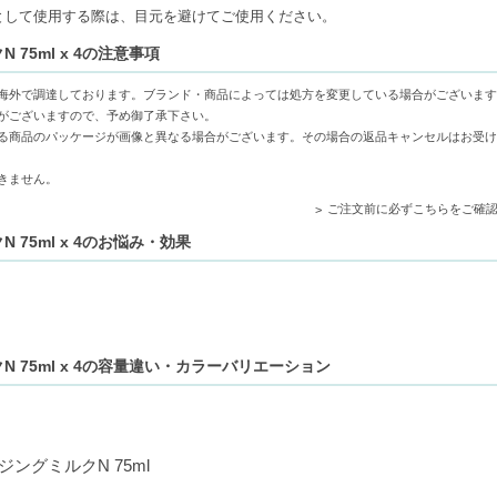
として使用する際は、目元を避けてご使用ください。
で肌への負担を軽減し、敏感に傾きやすい肌に安心
75ml x 4の注意事項
オイルとプラム種子油で乾燥を防ぎ、しっとりと柔らかな肌に導く
スチャーが不要な汚れを穏やかにオフし、つっぱり感の少ない快適な使用感
海外で調達しております。ブランド・商品によっては処方を変更している場合がございます
がございますので、予め御了承下さい。
る商品のパッケージが画像と異なる場合がございます。その場合の返品キャンセルはお受け
ている方
きません。
使いたい方
ご注文前に必ずこちらをご確
75ml x 4のお悩み・効果
 75ml x 4の容量違い・カラーバリエーション
ングミルクN 75ml