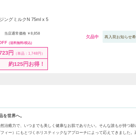
グミルクN 75ml x 5
0 当店通常価格 ￥8,858
欠品中
再入荷お知らせ希
OFF
(送料無料/税込)
723円
（単品：1,748円）
約125円お得！
品を世界へ。
自然治癒力で、いつまでも美しく健康なお肌でありたい。そんな誰もが持つ願
ゾフィー）にもとづくホリスティックなアプローチによって応えてきました。