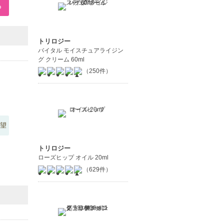
トリロジー
バイタル モイスチュアライジン
グ クリーム 60ml
（250件）
望
トリロジー
ローズヒップ オイル 20ml
（629件）