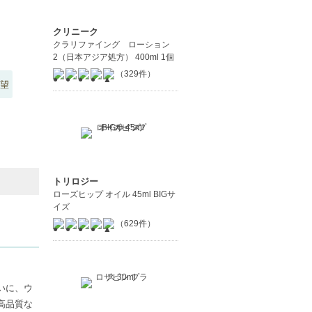
クリニーク
クラリファイング ローション
2（日本アジア処方） 400ml 1個
（329件）
望
トリロジー
ローズヒップ オイル 45ml BIGサ
イズ
（629件）
いに、ウ
高品質な