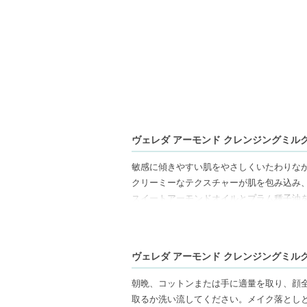
ヴェレダ アーモンド クレンジングミルクN 
敏感に傾きやすい肌をやさしくいたわりな
クリーミーなテクスチャーが肌を包み込み
スイートアーモンドオイルとプラム種子油
っぱり感の少ない快適な使用感を実現しま
肌のうるおいバランスを保ちながら洗い上
としとしても使用でき、しっとり感を残し
ヴェレダ アーモンド クレンジングミルクN 
合成香料・合成着色料・鉱物油由来成分不
朝晩、コットンまたは手に適量を取り、顔
【商品の特徴】
取るか洗い流してください。メイク落とし