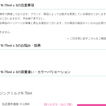
で肌への負担を軽減し、敏感に傾きやすい肌に安心
75ml x 3の注意事項
オイルとプラム種子油で乾燥を防ぎ、しっとりと柔らかな肌に導く
スチャーが不要な汚れを穏やかにオフし、つっぱり感の少ない快適な使用感
海外で調達しております。ブランド・商品によっては処方を変更している場合がございます
がございますので、予め御了承下さい。
る商品のパッケージが画像と異なる場合がございます。その場合の返品キャンセルはお受け
ている方
きません。
使いたい方
ご注文前に必ずこちらをご確
75ml x 3のお悩み・効果
 75ml x 3の容量違い・カラーバリエーション
ングミルクN 75ml
 当店通常価格 ￥1,860
残りわずか（あと3個）