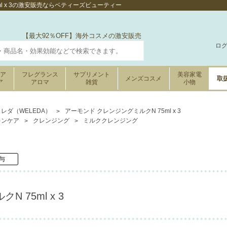
ml x 3の激安販売ならベティーズビューティー
【最大92％OFF】海外コスメの激安販売
ロ
ケア
フレグランス
サプリメント
美容家電
メンズコスメ
取
ア
アロマ
雑貨
小物
レダ（WELEDA）
アーモンド クレンジングミルクN 75ml x 3
キンケア
クレンジング
ミルククレンジング
与
 75ml x 3