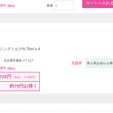
OFF
数量
(税込)
グミルクN 75ml x 4
0 当店通常価格 ￥7,117
欠品中
再入荷お知らせ希
OFF
(税込)
728円
（単品：1,748円）
約79円お得！