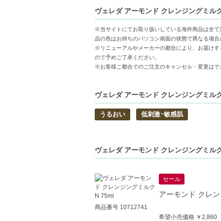
敏感肌にやさしい処方-フレグランスフリー
ヴェレダ アーモンド クレンジングミルクN 
植物由来オイル配合-スイートアーモンド
マイルドな洗い上がり-クリーミーなテク
※当サイトにてお取り扱いしている海外商品は全て
品の色はお持ちのパソコン画面の状態で異なる場合
【こんな方へおすすめ】
※リニューアルやメーカーの都合により、お届けす
敏感肌で刺激の少ないクレンジングを探し
ので予めご了承ください。
※お客様ご都合でのご注文のキャンセル・変更はで
乾燥や肌荒れが気になる季節でも心地よく
ヴェレダ アーモンド クレンジングミルクN 
うるおい
低刺激･敏感肌
ヴェレダ アーモンド クレンジングミルクN
セール
アーモンド クレンジ
商品番号 10712741
希望小売価格 ￥2,860