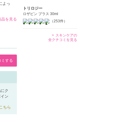
によっ
トリロジー
ロザピン プラス 30ml
商品を見る
（253件）
スキンケアの
全クチコミを見る
コミする
品にク
ポイン
こちら