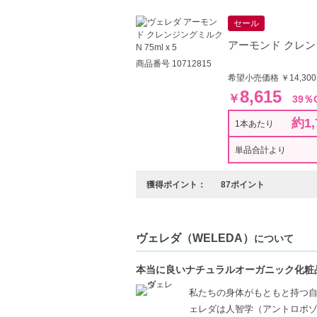
セール
アーモンド クレンジン
商品番号 10712815
希望小売価格 ￥14,30
8,615
￥
39％
約1,
1本あたり
単品合計より
獲得ポイント：
87ポイント
ヴェレダ（WELEDA）
について
本当に良いナチュラルオーガニック化粧
私たちの身体がもともと持つ
ェレダは人智学（アントロポ