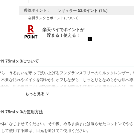
獲得ポイント：
レギュラー
53ポイント
(1％)
会員ランクとポイントについて
75ml x 3について
がら、うるおいを守って洗い上げるフレグランスフリーのミルククレンザー。
、不要な汚れやメイクを穏やかにオフしながら、しっとりとなめらかな肌へ導
を配合。肌の皮脂に近い植物由来オイルが乾燥を防ぎながら肌をやわらげ、洗
す。毎日のクレンジングタイムを、敏感肌にも心地よいスキンケア時間へ。
もっと見る ∨
げる処方で、乾燥や外的刺激によるゆらぎが気になる時にも使いやすい設計。
たやわらかな素肌へ整えます。
75ml x 3の使用方法
使用。シンプルで肌負担に配慮した処方は、ナチュラル志向の方にもおすすめ
全体になじませてください。その後、ぬるま湯または湿らせたコットンでやさ
として使用する際は、目元を避けてご使用ください。