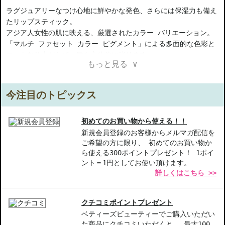
ラグジュアリーなつけ心地に鮮やかな発色、さらには保湿力も備え
たリップスティック。
アジア人女性の肌に映える、厳選されたカラー バリエーション。
「マルチ ファセット カラー ピグメント」による多面的な色彩と
マットな仕上がりで、唇を立体的に彩ります。
もっと見る ∨
発色やフィット感の良さに加えて、しっとりとしたうるおいも持
続。
ワンランク上の羨望される唇へ。
今注目のトピックス
【ご注意ください】
◇こちらの商品は代引きでの発送ができかねます。代引きでご注文
初めてのお買い物から使える！！
いただいた場合は、コンビニ後払いに変更をさせて頂きます。コン
新規会員登録のお客様からメルマガ配信を
ご希望の方に限り、 初めてのお買い物か
ビニ後払いには、決済代行会社による審査がございます。予めご了
ら使える300ポイントプレゼント！ 1ポイ
承ください。
ント＝1円としてお使い頂けます。
◇こちらの商品は、ヤマト運輸、佐川急便もしくは日本郵便で発送
詳しくはこちら >>
をさせて頂きます。配送便のご指定はできません。
◇お届け日・お時間帯指定は承っておりません。
◇配送伝票の依頼主名、納品書に弊社以外の物流センター社名が記
クチコミポイントプレゼント
載されることがあります。
ベティーズビューティーでご購入いただい
◇上記注意書き記載がある商品の合計金額が16666円以上の場合、
た商品にクチコミいただくと、 最大100