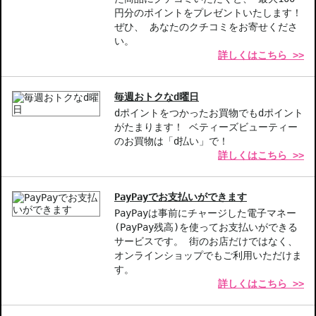
別途手数料が発生する場合があります。予めご了承ください。
円分のポイントをプレゼントいたします！
◇1件のご注文でも倉庫が異なる場合や配送用箱の関係で荷物を分割
ぜひ、 あなたのクチコミをお寄せくださ
して配送する場合がございます。予めご了承ください。また、明細
い。
詳しくはこちら >>
書は分割してそれぞれの荷物に同梱されますが手数料等の変更はご
ざいませんのでご安心ください。
◇この商品はラッピングができません。
毎週おトクなd曜日
dポイントをつかったお買物でもdポイント
商品番号：
10813024
がたまります！ ベティーズビューティー
JAN/UPC：887167498082
のお買物は「d払い」で！
詳しくはこちら >>
お悩み・効果
立体感メイク
PayPayでお支払いができます
PayPayは事前にチャージした電子マネー
(PayPay残高)を使ってお支払いができる
サービスです。 街のお店だけではなく、
オンラインショップでもご利用いただけま
す。
詳しくはこちら >>