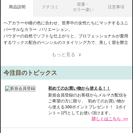
容量・
商品説明
クチコミ
注意事項
カラー違い
ヘアカラーや瞳の色に合わせ、世界中の女性たちにマッチするユニ
バーサルなカラー バリエーション。
パウダーの自然でソフトな仕上がりと、プロフェッショナルが愛用
するワックス配合のペンシルのスタイリング力で、美しく眉を際立
たせ、ナチュラルな色合いを与えます。ウォータープルーフ処方。
もっと見る ∨
【ギフト好適品】
今注目のトピックス
【商品の特徴】
ユニバーサルなカラーバリエーション-ヘアカラーや瞳の色に合わ
せて、お好みのカラーを選べます。
初めてのお買い物から使える！！
パウダーとワックスの融合-自然な仕上がりとスタイリング力が共
新規会員登録のお客様からメルマガ配信を
ご希望の方に限り、 初めてのお買い物か
存しています。
ら使える300ポイントプレゼント！ 1ポイ
ウォータープルーフ処方-汗や湿気から眉を守り、崩れにくい仕上
ント＝1円としてお使い頂けます。
がりを実現します。
詳しくはこちら >>
【こんな方へおすすめ】