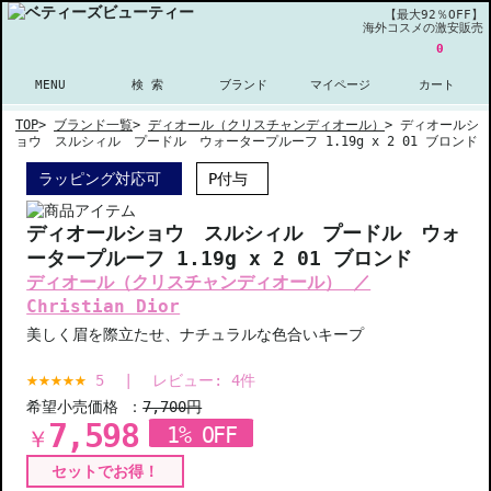
【最大92％OFF】
海外コスメの激安販売
0
MENU
検 索
ブランド
マイページ
カート
TOP
>
ブランド一覧
>
ディオール（クリスチャンディオール）
>
ディオールシ
ョウ スルシィル プードル ウォータープルーフ 1.19g x 2 01 ブロンド
ラッピング対応可
P付与
ディオールショウ スルシィル プードル ウォ
ータープルーフ 1.19g x 2 01 ブロンド
ディオール（クリスチャンディオール） ／
Christian Dior
美しく眉を際立たせ、ナチュラルな色合いキープ
5
|
レビュー:
4
件
希望小売価格 ：
7,700円
7,598
1% OFF
￥
セットでお得！