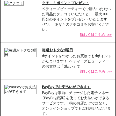
美しい眉を求める方
クチコミポイントプレゼント
長時間つけても崩れないメイクを希望する方
ベティーズビューティーでご購入いただい
た商品にクチコミいただくと、 最大100
商品番号：
11114927
円分のポイントをプレゼントいたします！
ぜひ、 あなたのクチコミをお寄せくださ
い。
詳しくはこちら >>
お悩み・効果
持ちがいい・落ちにくい
毎週おトクなd曜日
dポイントをつかったお買物でもdポイント
がたまります！ ベティーズビューティー
のお買物は「d払い」で！
詳しくはこちら >>
PayPayでお支払いができます
PayPayは事前にチャージした電子マネー
(PayPay残高)を使ってお支払いができる
サービスです。 街のお店だけではなく、
オンラインショップでもご利用いただけま
す。