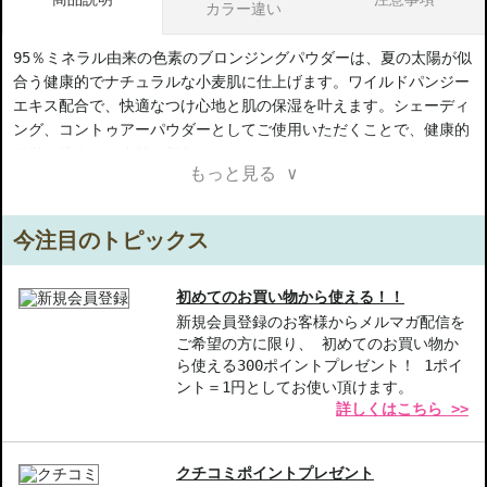
カラー違い
95％ミネラル由来の色素のブロンジングパウダーは、夏の太陽が似
合う健康的でナチュラルな小麦肌に仕上げます。ワイルドパンジー
エキス配合で、快適なつけ心地と肌の保湿を叶えます。シェーディ
ング、コントゥアーパウダーとしてご使用いただくことで、健康的
で引き締まった小顔の印象に。
もっと見る ∨
【ご注意ください】
◇こちらの商品は代引きでの発送ができかねます。代引きでご注文
今注目のトピックス
いただいた場合は、コンビニ後払いに変更をさせて頂きます。コン
ビニ後払いには、決済代行会社による審査がございます。予めご了
承ください。
初めてのお買い物から使える！！
◇こちらの商品は、ヤマト運輸、佐川急便もしくは日本郵便で発送
新規会員登録のお客様からメルマガ配信を
ご希望の方に限り、 初めてのお買い物か
をさせて頂きます。配送便のご指定はできません。
ら使える300ポイントプレゼント！ 1ポイ
◇お届け日・お時間帯指定は承っておりません。
ント＝1円としてお使い頂けます。
◇配送伝票の依頼主名、納品書に弊社以外の物流センター社名が記
詳しくはこちら >>
載されることがあります。
◇上記注意書き記載がある商品の合計金額が16666円以上の場合、
別途手数料が発生する場合があります。予めご了承ください。
クチコミポイントプレゼント