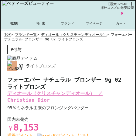
【最大92％OFF】
海外コスメの激安販売
0
MENU
検 索
ブランド
マイページ
カート
TOP
>
ブランド一覧
>
ディオール（クリスチャンディオール）
>
フォーエバー
ナチュラル ブロンザー 9g 02 ライトブロンズ
P付与
02 ライトブロンズ
フォーエバー ナチュラル ブロンザー 9g 02
ライトブロンズ
ディオール（クリスチャンディオール） ／
Christian Dior
95％ミネラル由来のブロンジングパウダー
国内未発売
8,153
￥
獲得ポイント：
82ポイント (1％)