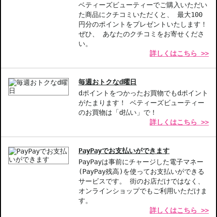
◇1件のご注文でも倉庫が異なる場合や配送用箱の関係で荷物を分割
ベティーズビューティーでご購入いただい
して配送する場合がございます。予めご了承ください。また、明細
た商品にクチコミいただくと、 最大100
書は分割してそれぞれの荷物に同梱されますが手数料等の変更はご
円分のポイントをプレゼントいたします！
ざいませんのでご安心ください。
ぜひ、 あなたのクチコミをお寄せくださ
◇この商品はラッピングができません。
い。
詳しくはこちら >>
【商品の特徴】
95％ミネラル由来-肌に優しい成分で、自然な仕上がりを実現。
毎週おトクなd曜日
ワイルドパンジーエキス配合-快適なつけ心地と保湿感をプラス。
dポイントをつかったお買物でもdポイント
シェーディングコントゥアー対応-健康的で小顔に見せる効果的な
がたまります！ ベティーズビューティー
メイクが可能。
のお買物は「d払い」で！
詳しくはこちら >>
【こんな方へおすすめ】
自然なメイクを楽しみたい方
肌に優しい化粧品を探している方
PayPayでお支払いができます
PayPayは事前にチャージした電子マネー
商品番号：
11114032
(PayPay残高)を使ってお支払いができる
サービスです。 街のお店だけではなく、
JAN/UPC：3348901550819
オンラインショップでもご利用いただけま
す。
詳しくはこちら >>