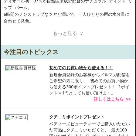
ディオール初、97％が自然由来成分配合のナチュラル ティント リ
ップ バーム。
6時間のノンストップなツヤと潤いで、一人ひとりの唇の水分量に
合わせて発色。
ナチュラルな血色感で唇をほんのり彩ります。
もっと見る ∨
新しいクチュール ケースにドレス アップし、ケア効果の高いチェ
リー オイルを配合したディオール独自の処方、そしてあらゆる肌
色に合うシェード バリエーションを揃えたディオール アディクト
今注目のトピックス
リップ グロウ。
唇を美しく整え、乾燥から保護する心地よいテクスチャーはそのま
まに、アップグレードして登場します。
初めてのお買い物から使える！！
リップ バームとしてそのまま塗って、もしくは口紅のベースとし
新規会員登録のお客様からメルマガ配信を
ご希望の方に限り、 初めてのお買い物か
て。
ら使える300ポイントプレゼント！ 1ポイ
マルチに活躍します。
ント＝1円としてお使い頂けます。
詳しくはこちら >>
【ギフト好適品】
【商品の特徴】
クチコミポイントプレゼント
自然由来成分-97％が自然由来成分で、安心して使用できるナチュ
ベティーズビューティーでご購入いただい
ラルティント。
た商品にクチコミいただくと、 最大100
持続する潤い-6時間のノンストップなツヤと潤いを実現、乾燥から