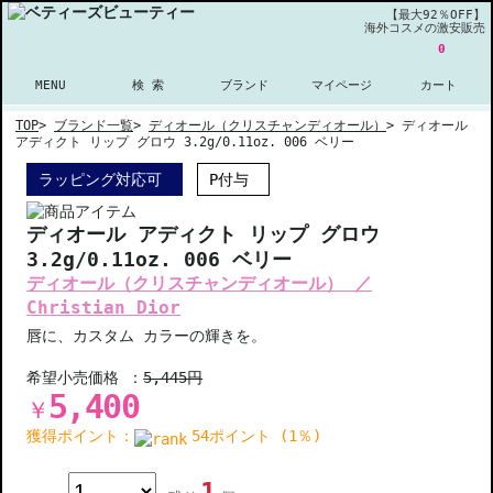
【最大92％OFF】
海外コスメの激安販売
0
MENU
検 索
ブランド
マイページ
カート
TOP
>
ブランド一覧
>
ディオール（クリスチャンディオール）
>
ディオール
アディクト リップ グロウ 3.2g/0.11oz. 006 ベリー
ラッピング対応可
P付与
ディオール アディクト リップ グロウ
3.2g/0.11oz. 006 ベリー
ディオール（クリスチャンディオール） ／
Christian Dior
唇に、カスタム カラーの輝きを。
希望小売価格 ：
5,445円
5,400
￥
獲得ポイント：
54ポイント (1％)