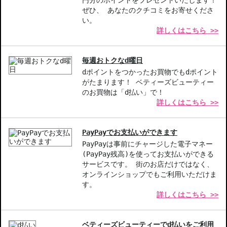
円分のポイントをプレゼントいたします！
保護。
ぜひ、 あなたのクチコミをお寄せくださ
カスタムカラー-唇の水分量に合わせて発色し、ナチュラルな美し
い。
詳しくはこちら >>
さを引き出します。
【こんな方へおすすめ】
毎週おトクなd曜日
自然な発色や潤いを求める方。
dポイントをつかったお買物でもdポイント
仕事や日常使いに適したリップアイテムを探している方。
がたまります！ ベティーズビューティー
のお買物は「d払い」で！
商品番号：
11115314
詳しくはこちら >>
JAN/UPC：3348901744126
お悩み・効果
PayPayでお支払いができます
PayPayは事前にチャージした電子マネー
ツヤ
(PayPay残高)を使ってお支払いができる
サービスです。 街のお店だけではなく、
オンラインショップでもご利用いただけま
す。
詳しくはこちら >>
ベティーズビューティーでd払いをご利用