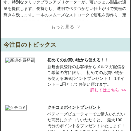
す。特別なクリックブラシアプリケーターが、薄いジェル製品の適
量を提供します。長持ちし、透明でベタつかない仕上がりで究極の
輝きを残します。一本のスムーズなストロークで眉毛を形作り、定
義するのが簡単です。単独でジェルを使用するか、眉鉛筆の上にト
もっと見る ∨
ップコートとして使用して効果を高めることもできます。
【ご注意ください】
今注目のトピックス
◇こちらの商品は代引きでの発送ができかねます。代引きでご注文
いただいた場合は、コンビニ後払いに変更をさせて頂きます。コン
ビニ後払いには、決済代行会社による審査がございます。予めご了
初めてのお買い物から使える！！
承ください。
新規会員登録のお客様からメルマガ配信を
ご希望の方に限り、 初めてのお買い物か
◇こちらの商品は、ヤマト運輸、佐川急便もしくは日本郵便で発送
ら使える300ポイントプレゼント！ 1ポイ
をさせて頂きます。配送便のご指定はできません。
ント＝1円としてお使い頂けます。
◇お届け日・お時間帯指定は承っておりません。
詳しくはこちら >>
◇配送伝票の依頼主名、納品書に弊社以外の物流センター社名が記
載されることがあります。
◇上記注意書き記載がある商品の合計金額が16666円以上の場合、
クチコミポイントプレゼント
別途手数料が発生する場合があります。予めご了承ください。
ベティーズビューティーでご購入いただい
◇1件のご注文でも倉庫が異なる場合や配送用箱の関係で荷物を分割
た商品にクチコミいただくと、 最大100
して配送する場合がございます。予めご了承ください。また、明細
円分のポイントをプレゼントいたします！
書は分割してそれぞれの荷物に同梱されますが手数料等の変更はご