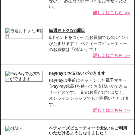
ぜひ、 あなたのクチコミをお寄せくださ
ざいませんのでご安心ください。
い。
詳しくはこちら >>
◇この商品はラッピングができません。
【商品の特徴】
毎週おトクなd曜日
特別なクリックブラシアプリケーター-適量を手軽に提供し、スム
dポイントをつかったお買物でもdポイント
ーズな使用感を実現。
がたまります！ ベティーズビューティー
長持ちする仕上がり-透明で軽やかな使用感を保ちながら、装飾効
のお買物は「d払い」で！
果を持続。
詳しくはこちら >>
多様な使用方法-単独または眉鉛筆のトップコートとしても利用可
能、自由なスタイリングを楽しめます。
PayPayでお支払いができます
【こんな方へおすすめ】
PayPayは事前にチャージした電子マネー
手軽に眉毛の印象を整えたい方
(PayPay残高)を使ってお支払いができる
サービスです。 街のお店だけではなく、
自然な仕上がりを求める方
オンラインショップでもご利用いただけま
す。
商品番号：
11114876
詳しくはこちら >>
JAN/UPC：3348901662994
ベティーズビューティーでd払いをご利用
いただけるようになりました！