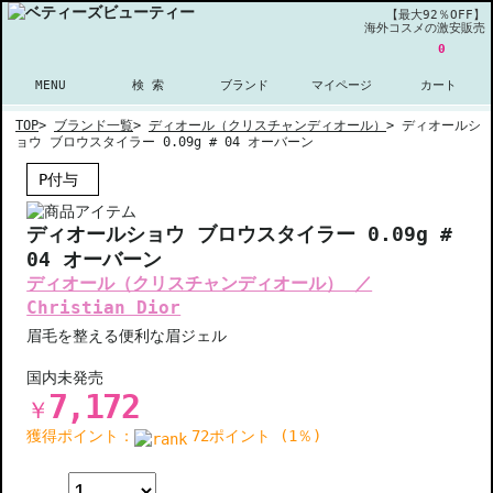
【最大92％OFF】
海外コスメの激安販売
0
MENU
検 索
ブランド
マイページ
カート
TOP
>
ブランド一覧
>
ディオール（クリスチャンディオール）
>
ディオールシ
ョウ ブロウスタイラー 0.09g # 04 オーバーン
P付与
ディオールショウ ブロウスタイラー 0.09g #
04 オーバーン
ディオール（クリスチャンディオール） ／
Christian Dior
眉毛を整える便利な眉ジェル
国内未発売
7,172
￥
獲得ポイント：
72ポイント (1％)