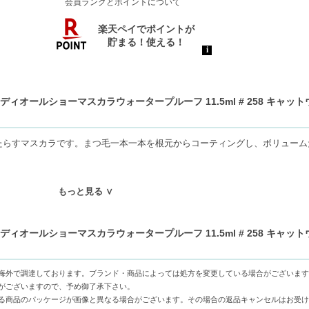
会員ランクとポイントについて
オールショーマスカラウォータープルーフ 11.5ml # 258 キャッ
たらすマスカラです。まつ毛一本一本を根元からコーティングし、ボリューム
もっと見る ∨
ねます。代引きでご注文いただいた場合は、コンビニ後払いに変更をさせて頂
審査がございます。予めご了承ください。
オールショーマスカラウォータープルーフ 11.5ml # 258 キャッ
もしくは日本郵便で発送をさせて頂きます。配送便のご指定はできません。
せん。
の物流センター社名が記載されることがあります。
海外で調達しております。ブランド・商品によっては処方を変更している場合がございます
16666円以上の場合、別途手数料が発生する場合があります。予めご了承く
がございますので、予め御了承下さい。
る商品のパッケージが画像と異なる場合がございます。その場合の返品キャンセルはお受け
送用箱の関係で荷物を分割して配送する場合がございます。予めご了承くださ