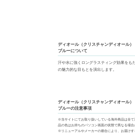
ディオール（クリスチャンディオール） ディ
ブルーについて
汗や水に強くロングラスティング効果をも
の魅力的な目もとを演出します。
【ご注意ください】
◇こちらの商品は代引きでの発送ができか
コンビニ後払いには、決済代行会社による
ディオール（クリスチャンディオール） ディ
◇こちらの商品は、ヤマト運輸、佐川急便
ブルーの注意事項
◇お届け日・お時間帯指定は承っておりま
◇配送伝票の依頼主名、納品書に弊社以外
※当サイトにてお取り扱いしている海外商品は全て
◇上記注意書き記載がある商品の合計金額が
品の色はお持ちのパソコン画面の状態で異なる場合
※リニューアルやメーカーの都合により、お届けす
◇1件のご注文でも倉庫が異なる場合や配