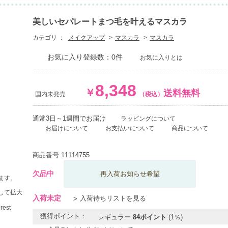
美しいセパレートまつ毛を叶えるマスカラ
カテゴリ ：
メイクアップ
マスカラ
マスカラ
お気に入り登録数：0件
お気に入りとは
8,348
￥
送料無料
国内未発売
（税込）
通常3日～1週間でお届け
ラッピングについて
お届けについて
お支払いについて
商品について
商品番号
11114755
欠品中
再入荷お知らせ希望
ます。
して拡大
入荷未定
入荷待ちリストを見る
獲得ポイント：
レギュラー
84ポイント
(1％)