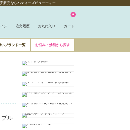
の激安販売ならベティーズビューティー
0
グイン
注文履歴
お気に入り
カート
扱いブランド一覧
お悩み・効能から探す
クブル