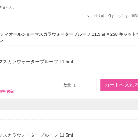
れますが手数料等の変更はございませんのでご安心ください。
きません。
ご注文前に必ずこちらをご確
くい仕上がり。
オールショーマスカラウォータープルーフ 11.5ml # 258 キャッ
つ毛をキープ。
ン
のまつ毛を際立たせる。
スカラウォータープルーフ 11.5ml
保ちたい方。
数量
無料/税込)
スカラウォータープルーフ 11.5ml