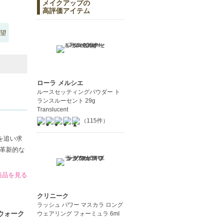
メイクアップの
高評価アイテム
望
ローラ メルシエ
ルースセッティングパウダー ト
ランスルーセント 29g
Translucent
（115件）
"を追い求
革新的な
の商品を見る
クリニーク
ラッシュ パワー マスカラ ロング
トウォーク
ウェアリング フォーミュラ 6ml