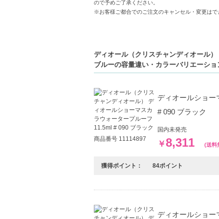
ので予めご了承ください。
明細書は分割してそれぞれの荷物に同梱さ
※お客様ご都合でのご注文のキャンセル・変更はで
◇この商品はラッピングができません。
【商品の特徴】
ウォータープルーフ-汗や水に強く、崩れに
ディオール（クリスチャンディオール） ディ
ロングラスティング効果-一日中、美しいま
ブルーの容量違い・カラーバリエーショ
セパレート仕上げ-ダマにならず、一本一本
【こんな方へおすすめ】
ディオールショーマ
長時間メイクを持続させたい方。
# 090 ブラック
運動や湿気の多い環境でも美しいまつ毛を
国内未発売
【JAN/UPC:3348900669703 】
商品番号 11114897
8,311
￥
(送料
獲得ポイント：
84ポイント
ディオールショーマ