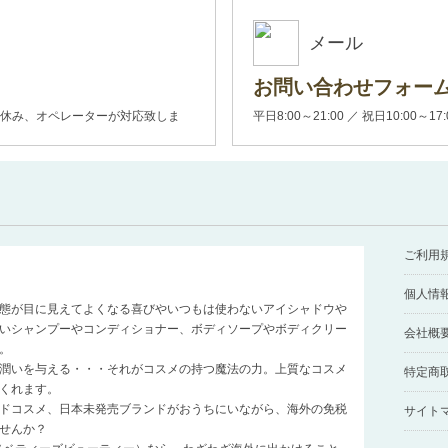
メール
お問い合わせフォー
00(土日休み、オペレーターが対応致しま
平日8:00～21:00 ／ 祝日10:00～17
ご利用
個人情
態が目に見えてよくなる喜びやいつもは使わないアイシャドウや
いシャンプーやコンディショナー、ボディソープやボディクリー
会社概
。
潤いを与える・・・それがコスメの持つ魔法の力。上質なコスメ
特定商
くれます。
ドコスメ、日本未発売ブランドがおうちにいながら、海外の免税
サイト
せんか？