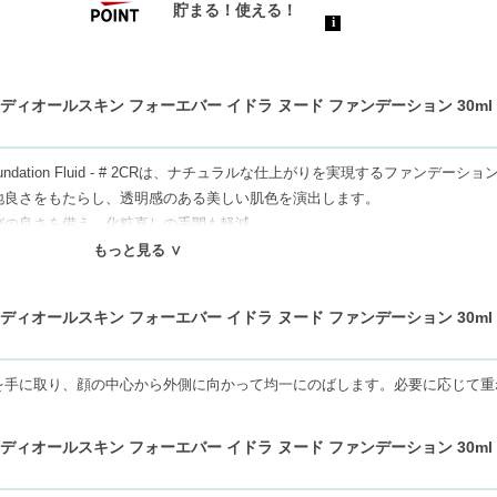
ィオールスキン フォーエバー イドラ ヌード ファンデーション 30ml 
 Foundation Fluid - # 2CRは、ナチュラルな仕上がりを実現するファンデーシ
地良さをもたらし、透明感のある美しい肌色を演出します。
びの良さを備え、化粧直しの手間も軽減。
キープします。
もっと見る ∨
ファンデーションで、理想の肌を手に入れましょう。
ィオールスキン フォーエバー イドラ ヌード ファンデーション 30ml 
ねます。代引きでご注文いただいた場合は、コンビニ後払いに変更をさせて頂
審査がございます。予めご了承ください。
を手に取り、顔の中心から外側に向かって均一にのばします。必要に応じて重
もしくは日本郵便で発送をさせて頂きます。配送便のご指定はできません。
せん。
ィオールスキン フォーエバー イドラ ヌード ファンデーション 30ml 
の物流センター社名が記載されることがあります。
16666円以上の場合、別途手数料が発生する場合があります。予めご了承く