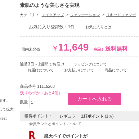
素肌のような美しさを実現
カテゴリ ：
メイクアップ
ファンデーション
リキッドファンデ
お気に入り登録数：1件
お気に入りとは
11,649
￥
送料無料
国内未発売
（税込）
通常3日～1週間でお届け
ラッピングについて
お届けについて
お支払いについて
商品について
商品番号
11115263
残りわずか（あと4個）
ます。
数量
して拡大
獲得ポイント：
レギュラー
117ポイント
(1％)
会員ランクとポイントについて