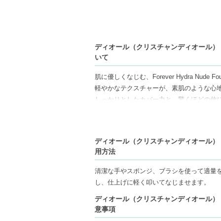
ディオール（クリスチャンディオール） デ
いて
肌に優しくなじむ、Forever Hydra Nude
軽やかなテクスチャーが、素肌のような心
しっかりとしたカバー力と、驚くほどの伸
持続力にも優れ、長時間美しい仕上がりを
乾燥を防ぎ、快適な使用感を追求したこの
ディオール（クリスチャンディオール） デ
【ご注意ください】
用方法
◇こちらの商品は代引きでの発送ができか
コンビニ後払いには、決済代行会社による
清潔な手やスポンジ、ブラシを使って適量
◇こちらの商品は、ヤマト運輸、佐川急便
し、仕上げに軽く叩いてなじませます。
◇お届け日・お時間帯指定は承っておりま
ディオール（クリスチャンディオール） デ
◇配送伝票の依頼主名、納品書に弊社以外
意事項
◇上記注意書き記載がある商品の合計金額が