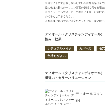
◇1件のご注文でも倉庫が異なる場合や配
※当サイトにてお取り扱いしている海外商品は全て
明細書は分割してそれぞれの荷物に同梱さ
品の色はお持ちのパソコン画面の状態で異なる場合
◇この商品はラッピングができません。
※リニューアルやメーカーの都合により、お届けす
ので予めご了承ください。
※お客様ご都合でのご注文のキャンセル・変更はで
【商品の特徴】
軽やかなテクスチャー-肌に優しくなじみ、
優れたカバー力-透明感のある美しい肌色を演出
ディオール（クリスチャンディオール） デ
悩み・効果
持続力アップ-長時間美しい仕上がりを保ち
ナチュラルメイク
カバー力
毛穴
【こんな方へおすすめ】
ナチュラルな仕上がりを求める方
色持ちがよい
長時間の持続力を重視する方
【JAN/UPC:3348901698870】
ディオール（クリスチャンディオール） デ
量違い・カラーバリエーション
ディオールスキン 
3N