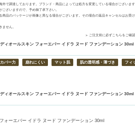
送用箱の関係で荷物を分割して配送する場合がございます。予めご了承くださ
海外で調達しております。ブランド・商品によっては処方を変更している場合がございます
れますが手数料等の変更はございませんのでご安心ください。
がございますので、予め御了承下さい。
る商品のパッケージが画像と異なる場合がございます。その場合の返品キャンセルはお受け
きません。
ご注文前に必ずこちらをご確
素肌のような心地よさを実現します。
し、しっかりとしたカバー力で肌imperfectionsを整えます。
ィオールスキン フォーエバー イドラ ヌード ファンデーション 30ml 
、化粧直しの手間を軽減します。
カバー力
崩れにくい
マット肌
肌の透明感・薄づき
フィ
ィオールスキン フォーエバー イドラ ヌード ファンデーション 30ml 
フォーエバー イドラ ヌード ファンデーション 30ml