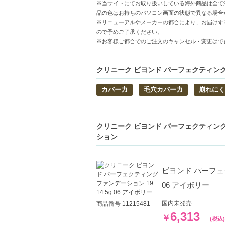
※当サイトにてお取り扱いしている海外商品は全て
明細書は分割してそれぞれの荷物に同梱さ
品の色はお持ちのパソコン画面の状態で異なる場合
◇この商品はラッピングができません。
※リニューアルやメーカーの都合により、お届けす
ので予めご了承ください。
※お客様ご都合でのご注文のキャンセル・変更はで
【商品の特徴】
完璧なカバー力-独自のコンシーラー機能で
軽やかなつけ心地-毛穴や色ムラを忘れさせ
クリニーク ビヨンド パーフェクティング 
長時間持続-12時間経っても、キレイを保
カバー力
毛穴カバー力
崩れにく
【こんな方へおすすめ】
忙しい日常で簡単にキレイを求める方
石けんだけで落とせる手軽なファンデーシ
クリニーク ビヨンド パーフェクティング 
ション
【JAN/UPC:20714755973】
ビヨンド パーフェク
06 アイボリー
国内未発売
商品番号 11215481
6,313
￥
(税込)