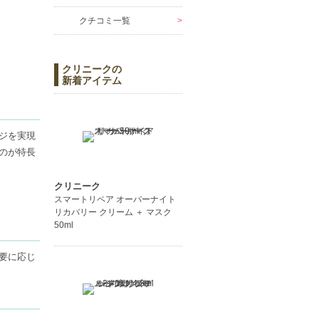
クチコミ一覧
クリニークの
新着アイテム
ジを実現
のが特長
クリニーク
スマートリペア オーバーナイト
リカバリー クリーム ＋ マスク
きます。
50ml
要に応じ
ださい。
い。また、