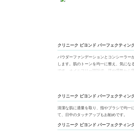
クリニーク ビヨンド パーフェクティング 
パウダーファンデーションとコンシーラー
します。肌のトーンを均一に整え、気にな
です。オイルフリー設計で、汗や湿気から
【ご注意ください】
◇こちらの商品は代引きでの発送ができか
クリニーク ビヨンド パーフェクティング 
コンビニ後払いには、決済代行会社による
◇こちらの商品は、ヤマト運輸、佐川急便
清潔な肌に適量を取り、指やブラシで均一
◇お届け日・お時間帯指定は承っておりま
て、日中のタッチアップもお勧めです。
◇配送伝票の依頼主名、納品書に弊社以外
クリニーク ビヨンド パーフェクティング 
◇上記注意書き記載がある商品の合計金額が
◇1件のご注文でも倉庫が異なる場合や配