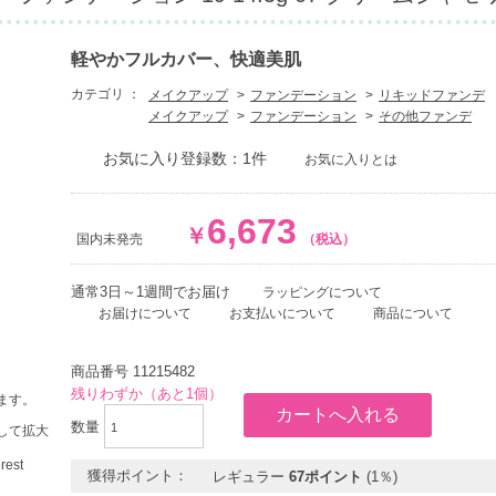
軽やかフルカバー、快適美肌
カテゴリ ：
メイクアップ
ファンデーション
リキッドファンデ
メイクアップ
ファンデーション
その他ファンデ
お気に入り登録数：1件
お気に入りとは
6,673
￥
国内未発売
（税込）
通常3日～1週間でお届け
ラッピングについて
お届けについて
お支払いについて
商品について
商品番号
11215482
残りわずか（あと1個）
ます。
数量
して拡大
獲得ポイント：
レギュラー
67ポイント
(1％)