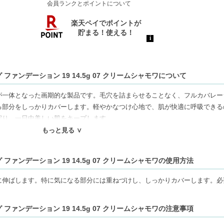
会員ランクとポイントについて
ファンデーション 19 14.5g 07 クリームシャモワについて
が一体となった画期的な製品です。毛穴を詰まらせることなく、フルカバレー
る部分をしっかりカバーします。軽やかなつけ心地で、肌が快適に呼吸できる
守り、一日中美しい肌をキープします。
もっと見る ∨
ねます。代引きでご注文いただいた場合は、コンビニ後払いに変更をさせて頂
ファンデーション 19 14.5g 07 クリームシャモワの使用方法
審査がございます。予めご了承ください。
もしくは日本郵便で発送をさせて頂きます。配送便のご指定はできません。
に伸ばします。特に気になる部分には重ねづけし、しっかりカバーします。必
せん。
の物流センター社名が記載されることがあります。
ファンデーション 19 14.5g 07 クリームシャモワの注意事項
16666円以上の場合、別途手数料が発生する場合があります。予めご了承く
送用箱の関係で荷物を分割して配送する場合がございます。予めご了承くださ