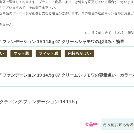
海外で調達しております。ブランド・商品によっては処方を変更している場合がございます
れますが手数料等の変更はございませんのでご安心ください。
がございますので、予め御了承下さい。
る商品のパッケージが画像と異なる場合がございます。その場合の返品キャンセルはお受け
きません。
、肌の欠点を自然に隠します。
ご注文前に必ずこちらをご確
る、ストレスフリーな使用感を実現。
ファンデーション 19 14.5g 07 クリームシャモワのお悩み・効果
つ頼もしいパートナーです。
い
マット肌
フィット感
色持ちがよい
ョンを探している方
ファンデーション 19 14.5g 07 クリームシャモワの容量違い・カラ
ティング ファンデーション 19 14.5g
欠品中
再入荷お知らせ希