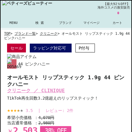
【最大92％OFF】
海外コスメの激安販売
0
MENU
検 索
ブランド
マイページ
カート
TOP
>
ブランド一覧
>
クリニーク
>
オールモスト リップスティック 1.9g 44
ピンクハニー
セール
ラッピング対応可
P付与
44 ピンクハニー
オールモスト リップスティック 1.9g 44 ピン
クハニー
クリニーク ／ CLINIQUE
TikTok再生回数3.2億超えのリップスティック！
3.5
|
レビュー:
2
件
希望小売価格 ：
4,070円
当店通常価格 ：
2,980円
2,503
38% OFF
￥