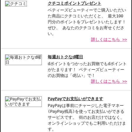
ーソナライズされたような似合わせカラーに変化。
クチコミポイントプレゼント
ベティーズビューティーでご購入いただい
【ギフト好適品】
た商品にクチコミいただくと、 最大100
円分のポイントをプレゼントいたします！
【商品の特徴】
ぜひ、 あなたのクチコミをお寄せくださ
特徴1-シアーな仕上がり:唇の色素に合わせて変化する、パーソナ
い。
詳しくはこちら >>
ライズされた仕上がりで、どんな肌色にもフィットします。
特徴2-軽やかな使用感:リップグロス以上の軽さで、色の濃さを重
ね塗りで調節できるので、日常使いにもぴったりです。
毎週おトクなd曜日
特徴3-ギフトにも最適:おしゃれなパッケージで、誕生日や特別な
dポイントをつかったお買物でもdポイント
日のギフトにも喜ばれるアイテムです。
がたまります！ ベティーズビューティー
のお買物は「d払い」で！
【こんな方へおすすめ】
詳しくはこちら >>
リップメイクにこだわる方
自然な仕上がりを求める方
色のバリエーションを楽しみたい方
PayPayでお支払いができます
プレゼントやギフトを探している方
PayPayは事前にチャージした電子マネー
(PayPay残高)を使ってお支払いができる
サービスです。 街のお店だけではなく、
商品番号：
11215233
オンラインショップでもご利用いただけま
JAN/UPC：0020714782702
す。