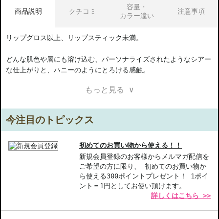
容量・
商品説明
クチコミ
注意事項
カラー違い
リップグロス以上、リップスティック未満。
どんな肌色や唇にも溶け込む、パーソナライズされたようなシアー
な仕上がりと、ハニーのようにとろける感触。
もっと見る ∨
「ピンク ハニー」は、花びらを唇にのせたような、ほんのりと甘
く色づくロージー ピンク。
肌の透明感を引き出し、柔らかでキュートな印象に。
今注目のトピックス
人気の「ブラック ハニー」は、つけた人によって印象を変えるカ
メレオン カラー。
初めてのお買い物から使える！！
自然な血色感を引き出し、トレンド感のあるこなれた印象に。
新規会員登録のお客様からメルマガ配信を
ご希望の方に限り、 初めてのお買い物か
ら使える300ポイントプレゼント！ 1ポイ
２つのハニーで、唇を甘く彩って。
ント＝1円としてお使い頂けます。
詳しくはこちら >>
【色の秘密】 複数のピグメントを透明ベースに絶妙なバランスで
配合することで、イエベでもブルベでも、唇の色素と相まって、パ