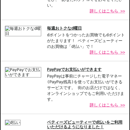
◇この商品はラッピングができません。
い。
詳しくはこちら >>
【商品の特徴】
オイルフリー-テカリを抑えつつ、軽やかな使用感をもたらしま
毎週おトクなd曜日
す。
dポイントをつかったお買物でもdポイント
透明感のある仕上がり-なめらかで、素肌のような美しさを演出し
がたまります！ ベティーズビューティー
ます。
のお買物は「d払い」で！
肌コンディションを整える-にきびにもしっかり配慮した効果を提
詳しくはこちら >>
供します。
【こんな方へおすすめ】
PayPayでお支払いができます
オイルフリーのファンデーションを探している方
PayPayは事前にチャージした電子マネー
にきびが気になるが、美肌を目指す方
(PayPay残高)を使ってお支払いができる
サービスです。 街のお店だけではなく、
オンラインショップでもご利用いただけま
商品番号：
11215465
す。
JAN/UPC：192333175538
詳しくはこちら >>
ベティーズビューティーでd払いをご利用
いただけるようになりました！