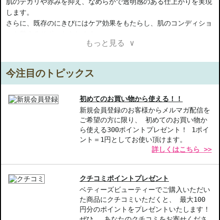
肌のテカリや赤みを抑え、なめらかで透明感のある仕上がりを実現
します。
さらに、既存のにきびにはケア効果をもたらし、肌のコンディショ
ンを整えるサポートをします。
もっと見る ∨
【ご注意ください】
◇こちらの商品は代引きでの発送ができかねます。代引きでご注文
今注目のトピックス
いただいた場合は、コンビニ後払いに変更をさせて頂きます。コン
ビニ後払いには、決済代行会社による審査がございます。予めご了
承ください。
初めてのお買い物から使える！！
◇こちらの商品は、ヤマト運輸、佐川急便もしくは日本郵便で発送
新規会員登録のお客様からメルマガ配信を
ご希望の方に限り、 初めてのお買い物か
をさせて頂きます。配送便のご指定はできません。
ら使える300ポイントプレゼント！ 1ポイ
◇お届け日・お時間帯指定は承っておりません。
ント＝1円としてお使い頂けます。
◇配送伝票の依頼主名、納品書に弊社以外の物流センター社名が記
詳しくはこちら >>
載されることがあります。
◇上記注意書き記載がある商品の合計金額が16666円以上の場合、
別途手数料が発生する場合があります。予めご了承ください。
クチコミポイントプレゼント
◇1件のご注文でも倉庫が異なる場合や配送用箱の関係で荷物を分割
ベティーズビューティーでご購入いただい
して配送する場合がございます。予めご了承ください。また、明細
た商品にクチコミいただくと、 最大100
書は分割してそれぞれの荷物に同梱されますが手数料等の変更はご
円分のポイントをプレゼントいたします！
ざいませんのでご安心ください。
ぜひ、 あなたのクチコミをお寄せくださ