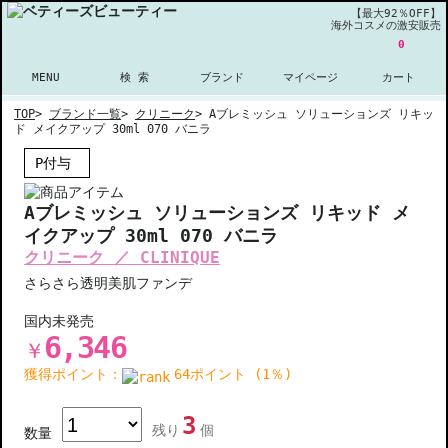
【最大92％OFF】
海外コスメの激安販売
0
MENU
検 索
ブランド
マイページ
カート
TOP
>
ブランド一覧
>
クリニーク
>
Aブレミッシュ ソリューションズ リキッ
ド メイクアップ 30ml 070 バニラ
P付与
Aブレミッシュ ソリューションズ リキッド メ
イクアップ 30ml 070 バニラ
クリニーク ／ CLINIQUE
さらさら透明美肌ファンデ
国内未発売
6,346
￥
獲得ポイント：
64ポイント (1％)
3
残り
個
数量