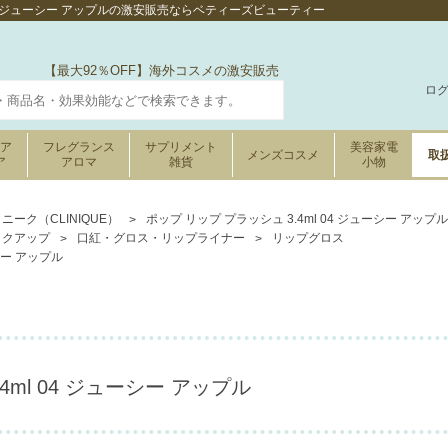
 04 ジューシー アップルの激安販売ならベティーズビューティー
【最大92％OFF】海外コスメの激安販売
ロ
ケア
フレグランス
サプリメント
美容家電
メンズコスメ
取
ア
アロマ
雑貨
小物
ニーク（CLINIQUE）
ポップ リップ プラッシュ 3.4ml 04 ジューシー アップル
イクアップ
口紅・グロス・リップライナー
リップグロス
シー アップル
4ml 04 ジューシー アップル