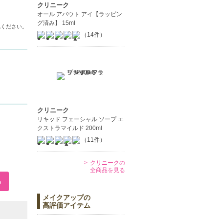
クリニーク
オール アバウト アイ【ラッピン
グ済み】 15ml
認ください。
（14件）
クリニーク
リキッド フェーシャル ソープ エ
クストラマイルド 200ml
（11件）
クリニークの
全商品を見る
メイクアップの
高評価アイテム