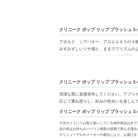
クリニーク ポップ リップ プラッシュ 3.
アボカド、シアバター、アロエエキスの３
みずみずしいツヤ感と、まるでプリズムの
とろけるようなスイーツ カラーは全10色。
【商品の特徴】
潤い成分たっぷり-アボカド、シアバター
クリニーク ポップ リップ プラッシュ 3.
長時間持続するツヤ感-みずみずしく光る仕
選べるカラーバリエーション-10色の多彩
清潔な唇に直接塗布してください。アプリ
応じて重ね塗りし、好みの色合いを楽しん
【こんな方へおすすめ】
クリニーク ポップ リップ プラッシュ 3.
しっかりした潤いを求める方
環境やシーンに合わせたリップカラーを楽
※当サイトにてお取り扱いしている海外商品は全て
品の色はお持ちのパソコン画面の状態で異なる場合
【JAN/UPC:0192333142899】
※リニューアルやメーカーの都合により、お届けす