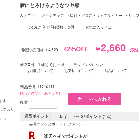
唇にとろけるようなツヤ感
カテゴリ ：
メイクアップ
口紅・グロス・リップライナー
リッ
お気に入り登録数：2件
お気に入りとは
2,660
42%OFF
￥
希望小売価格 ￥4,620
（税込
通常3日～1週間でお届け
ラッピングについて
お届けについて
お支払いについて
商品について
商品番号
11216111
残りわずか（あと3個）
ます。
数量
して拡大
獲得ポイント：
レギュラー
27ポイント
(1％)
会員ランクとポイントについて