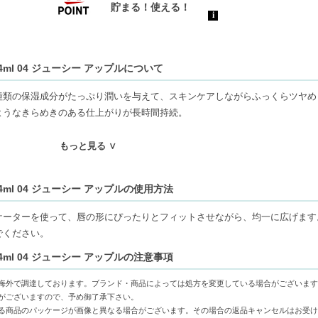
4ml 04 ジューシー アップルについて
種類の保湿成分がたっぷり潤いを与えて、スキンケアしながらふっくらツヤめ
ようなきらめきのある仕上がりが長時間持続。
もっと見る ∨
、アロエエキスを配合し、しっとりと柔らかな唇を保ちます。
4ml 04 ジューシー アップルの使用方法
上がりが、くすまず長時間続きます。
な色展開で、好みに合わせて楽しめます。
ケーターを使って、唇の形にぴったりとフィットさせながら、均一に広げます
でください。
4ml 04 ジューシー アップルの注意事項
しみたい方
海外で調達しております。ブランド・商品によっては処方を変更している場合がございます
がございますので、予め御了承下さい。
る商品のパッケージが画像と異なる場合がございます。その場合の返品キャンセルはお受け