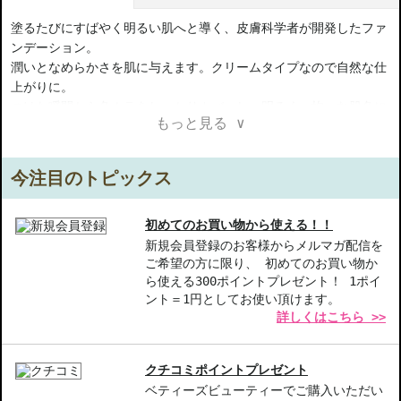
塗るたびにすばやく明るい肌へと導く、皮膚科学者が開発したファ
ンデーション。
潤いとなめらかさを肌に与えます。クリームタイプなので自然な仕
上がりに。
つけた瞬間から色ムラをしっかりカバーし、明るく、均一な肌色に
もっと見る ∨
整えるファンデーション。 SPF15で紫外線から肌を守ります。本
来の肌色に一体化するようになじむピグメント配合で、シミをカバ
ーしながら明るい肌へ。汗や湿気への耐性にも優れています。
今注目のトピックス
【商品の特徴】
肌の明るさをアップ-塗るたびに、すばやく肌のトーンを明るく整
初めてのお買い物から使える！！
えます。
新規会員登録のお客様からメルマガ配信を
ご希望の方に限り、 初めてのお買い物か
自然な仕上がり-クリームタイプで、軽やかな質感を保ちながら美
ら使える300ポイントプレゼント！ 1ポイ
しい仕上がりを実現。
ント＝1円としてお使い頂けます。
紫外線からの保護-SPF15で日常の紫外線をカットしながら、美し
詳しくはこちら >>
い肌をサポート。
【こんな方へおすすめ】
クチコミポイントプレゼント
明るい肌を求める方
ベティーズビューティーでご購入いただい