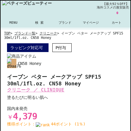
【最大92％OFF】
海外コスメの激安販売
0
MENU
検 索
ブランド
マイページ
カート
TOP
>
ブランド一覧
>
クリニーク
>
イーブン ベター メークアップ SPF15
30ml/1fl.oz. CN58 Honey
ラッピング対応可
P付与
CN58 Honey
イーブン ベター メークアップ SPF15
30ml/1fl.oz. CN58 Honey
クリニーク ／ CLINIQUE
塗るたびに明るい肌へ
国内未発売
4,379
￥
獲得ポイント：
44ポイント (1％)