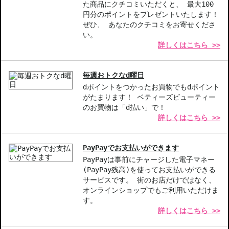
日常生活で紫外線対策をしながら、自然な仕上がりを好む方
た商品にクチコミいただくと、 最大100
円分のポイントをプレゼントいたします！
商品番号：
11216047
ぜひ、 あなたのクチコミをお寄せくださ
JAN/UPC：0020714324650
い。
詳しくはこちら >>
お悩み・効果
色持ちがよい
毎週おトクなd曜日
dポイントをつかったお買物でもdポイント
がたまります！ ベティーズビューティー
のお買物は「d払い」で！
詳しくはこちら >>
PayPayでお支払いができます
PayPayは事前にチャージした電子マネー
(PayPay残高)を使ってお支払いができる
サービスです。 街のお店だけではなく、
オンラインショップでもご利用いただけま
す。
詳しくはこちら >>