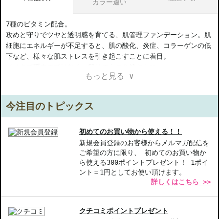
カラー違い
7種のビタミン配合。
攻めと守りでツヤと透明感を育てる、肌管理ファンデーション。肌
細胞にエネルギーが不足すると、肌の酸化、炎症、コラーゲンの低
下など、様々な肌ストレスを引き起こすことに着目。
メイクで隠すのではなく、肌そのものを健やかに。
もっと見る ∨
肌管理＋メイクアップで、内側からイキイキと輝くような、透明感
のあるツヤ肌仕上がりへ。
今注目のトピックス
皮膚科学から生まれたクリニークから、攻めと守りのスキンケア発
想で、メイクしながら、輝きのある美しいツヤ肌をつくるファンデ
ーションが誕生。
初めてのお買い物から使える！！
新規会員登録のお客様からメルマガ配信を
ご希望の方に限り、 初めてのお買い物か
ナイアシンアミド（ビタミン B3）＊3とビタミンCなど、７種のビ
ら使える300ポイントプレゼント！ 1ポイ
タミン配合で、「攻め」と「守り」のアプローチ。
ント＝1円としてお使い頂けます。
使うたび、乾燥や乾燥くすみを防ぎ、肌本来の美しさを引き立て、
詳しくはこちら >>
素肌そのものを美しく。
「攻め」のケアで、内側からイキイキと輝くような、健やかな肌へ
と整えます。
クチコミポイントプレゼント