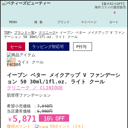
【最大92％OFF】
海外コスメの激安販売
0
MENU
検 索
ブランド
マイページ
カート
TOP
>
ブランド一覧
>
クリニーク
>
イーブン ベター メイクアップ V ファン
デーション 50 30ml/1fl.oz. ライト クール
セール
ラッピング対応可
P付与
ライト クール
イーブン ベター メイクアップ V ファンデーシ
ョン 50 30ml/1fl.oz. ライト クール
クリニーク ／ CLINIQUE
肌管理ファンデーション
希望小売価格 ：
7,040円
当店通常価格 ：
6,990円
5,871
16% OFF
￥
獲得ポイント：
59ポイント (1％)