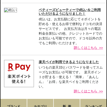
【こんな方へおすすめ】
ベティーズビューティーでd払いをご利用
肌の透明感やツヤ感を求める方
いただけるようになりました！
敏感肌で安心して使用できるファンデーションを探している方
d払いは、お支払額に応じてｄポイントを
貯める・使えるお得で便利なドコモの決済
サービスです。 お支払方法は月々の電話
商品番号：
11216049
料金合算払いの他、クレジットカードでの
JAN/UPC：0192333255001
お支払いも可能ですので、ドコモ以外の方
でもご利用いただけます。
お悩み・効果
詳しくはこちら >>
ツヤ
楽天ペイが利用できるようになりました
いつもの楽天IDとパスワードを使ってスム
ーズなお支払いが可能です。 楽天ポイン
トが貯まる・使える！「簡単」「あんし
ん」「お得」な楽天ペイをご利用くださ
い。
詳しくはこちら >>
ブランド
カテゴリ
新 着
ランキング