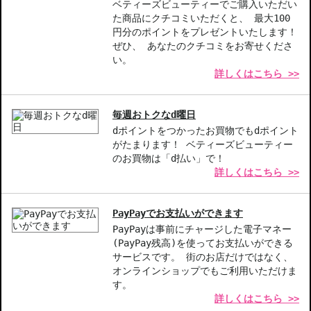
ベティーズビューティーでご購入いただい
メイク中も肌をたっぷり保湿し、潤いをキープ。
た商品にクチコミいただくと、 最大100
毎日の使用でキメが整い、光を反射しやすい透明感のある素肌へ。
円分のポイントをプレゼントいたします！
ぜひ、 あなたのクチコミをお寄せくださ
SPF50／PA++++、香料・パラベン不使用。
い。
詳しくはこちら >>
未来の肌ダメージも考慮し、敏感肌にも使えるフォーミュラの「守
り」のケアを。
毎週おトクなd曜日
素肌に擬態するように。肌に溶け込む軽やかなテクスチャーは、快
dポイントをつかったお買物でもdポイント
適な使い心地。
がたまります！ ベティーズビューティー
ジェルベースの軽量フォーミュラ設計で、均一に肌に密着し、塗り
のお買物は「d払い」で！
たてのツヤ肌仕上がりを長時間キープ。
詳しくはこちら >>
攻めと守りで、肌管理しながら、透明感とツヤのある白玉美肌に。
【商品の特徴】
PayPayでお支払いができます
7種のビタミン配合-肌に必要な栄養を与え、内側からの輝きをサポ
PayPayは事前にチャージした電子マネー
ート。
(PayPay残高)を使ってお支払いができる
サービスです。 街のお店だけではなく、
軽やかなジェルベース-肌に優しく密着し、長時間美しい仕上がり
オンラインショップでもご利用いただけま
をキープ。
す。
SPF50／PA++++-紫外線から肌を守り、未来のダメージからも配慮
詳しくはこちら >>
されたフォーミュラ。