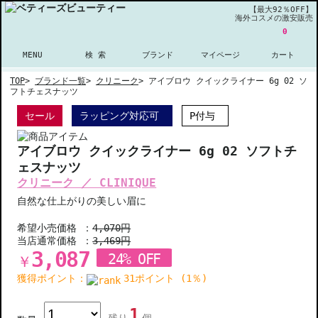
【最大92％OFF】
海外コスメの激安販売
0
MENU
検 索
ブランド
マイページ
カート
TOP
>
ブランド一覧
>
クリニーク
>
アイブロウ クイックライナー 6g 02 ソ
フトチェスナッツ
セール
ラッピング対応可
P付与
アイブロウ クイックライナー 6g 02 ソフトチ
ェスナッツ
クリニーク ／ CLINIQUE
自然な仕上がりの美しい眉に
希望小売価格 ：
4,070円
当店通常価格 ：
3,469円
3,087
24% OFF
￥
獲得ポイント：
31ポイント (1％)
1