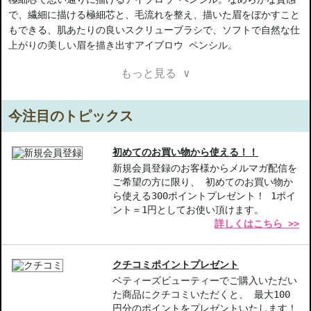
で、繊細に描ける極細芯と、毛流れを整え、描いた眉をぼかすこと
もできる、肌あたりの良いスクリューブラシで、ソフトで自然な仕
上がりの美しい眉を描き出すアイブロウ ペンシル。
もっと見る ∨
汗や皮脂に強いウォーターレジスタント フォーミュラで、美しい
仕上がりが長時間持続します。
今注目のトピックス
【商品の特徴】
極細芯-細かいストロークで毛1本1本を描ける
なめらかな質感-肌に優しく自然な仕上がりを実現
初めてのお買い物から使える！！
ウォーターレジスタント-汗や皮脂に強く美しい眉をキープ
新規会員登録のお客様からメルマガ配信を
ご希望の方に限り、 初めてのお買い物か
ら使える300ポイントプレゼント！ 1ポイ
【こんな方へおすすめ】
ント＝1円としてお使い頂けます。
眉メイクにこだわりたい方
詳しくはこちら >>
自然な眉を演出したい方
商品番号：
11216115
クチコミポイントプレゼント
JAN/UPC：0192333128688
ベティーズビューティーでご購入いただい
た商品にクチコミいただくと、 最大100
お悩み・効果
円分のポイントをプレゼントいたします！