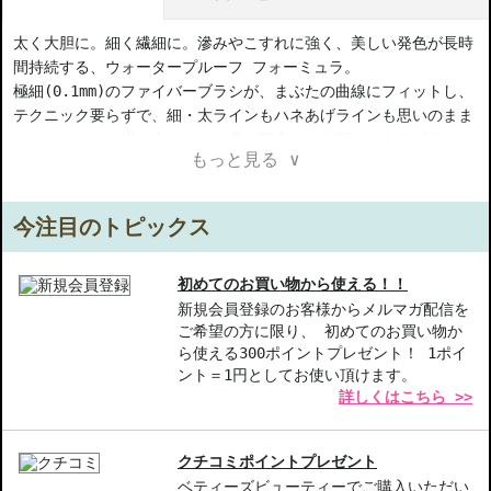
太く大胆に。細く繊細に。滲みやこすれに強く、美しい発色が長時
間持続する、ウォータープルーフ フォーミュラ。
極細(0.1mm)のファイバーブラシが、まぶたの曲線にフィットし、
テクニック要らずで、細・太ラインもハネあげラインも思いのまま
に、なめらかに描き出します。瞳を際立たせる深みのあるブラック
もっと見る ∨
と、柔らかい印象の眼差しを演出するダーク ブラウンの２色展
開。
今注目のトピックス
【商品の特徴】
太く大胆に、細く繊細に-自由自在なラインの表現が可能
長時間持続-滲みやこすれに強く、一日中美しい発色をキープ
初めてのお買い物から使える！！
極細ファイバーブラシ-まぶたの曲線にぴったりフィット
新規会員登録のお客様からメルマガ配信を
ご希望の方に限り、 初めてのお買い物か
ら使える300ポイントプレゼント！ 1ポイ
【こんな方へおすすめ】
ント＝1円としてお使い頂けます。
アイラインの技術に自信が無い方
詳しくはこちら >>
忙しい日常の中でも美しさを持続したい方
商品番号：
11216060
クチコミポイントプレゼント
JAN/UPC：0192333129272
ベティーズビューティーでご購入いただい