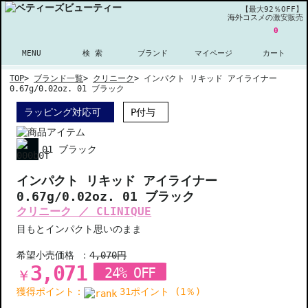
【最大92％OFF】
海外コスメの激安販売
0
MENU
検 索
ブランド
マイページ
カート
TOP
>
ブランド一覧
>
クリニーク
>
インパクト リキッド アイライナー
0.67g/0.02oz. 01 ブラック
ラッピング対応可
P付与
01 ブラック
インパクト リキッド アイライナー
0.67g/0.02oz. 01 ブラック
クリニーク ／ CLINIQUE
目もとインパクト思いのまま
希望小売価格 ：
4,070円
3,071
24% OFF
￥
獲得ポイント：
31ポイント (1％)