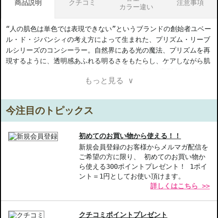
商品説明
クチコミ
注意事項
カラー違い
“人の肌色は単色では表現できない”というブランドの創始者ユベー
ル・ド・ジバンシィの考え方によって生まれた、プリズム・リーブ
ルシリーズのコンシーラー。自然界にある光の魔法、プリズムを再
現するように、透明感あふれる明るさをもたらし、ケアしながら肌
悩みをカバー。スキンケア成分*・自然由来成分を高配合し、使う
もっと見る ∨
たびに均一でなめらかな肌に。いつでも曇りのない、光さすような
オーラ際立つ肌へ。
今注目のトピックス
【ギフト好適品】
【商品の特徴】
初めてのお買い物から使える！！
高い透明感-自然由来成分が明るさをもたらし、肌を均一に整えま
新規会員登録のお客様からメルマガ配信を
ご希望の方に限り、 初めてのお買い物か
す。
ら使える300ポイントプレゼント！ 1ポイ
使いやすいテクスチャー-軽やかな使い心地で、肌にしっかりフィ
ント＝1円としてお使い頂けます。
ットします。
詳しくはこちら >>
多機能使用-日焼け止めや下地の後に使うだけで、ノーファンデで
も美しい仕上がりが実現します。
クチコミポイントプレゼント