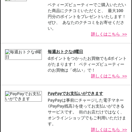
【こんな方へおすすめ】
ベティーズビューティーでご購入いただい
自然な仕上がりをお求めの方
た商品にクチコミいただくと、 最大100
肌悩みをカバーしたい方
円分のポイントをプレゼントいたします！
ぜひ、 あなたのクチコミをお寄せくださ
商品番号：
11511091
い。
詳しくはこちら >>
JAN/UPC：3274872446335
お悩み・効果
毎週おトクなd曜日
カバー力
フィット感
dポイントをつかったお買物でもdポイント
がたまります！ ベティーズビューティー
のお買物は「d払い」で！
詳しくはこちら >>
PayPayでお支払いができます
PayPayは事前にチャージした電子マネー
(PayPay残高)を使ってお支払いができる
サービスです。 街のお店だけではなく、
オンラインショップでもご利用いただけま
す。
詳しくはこちら >>