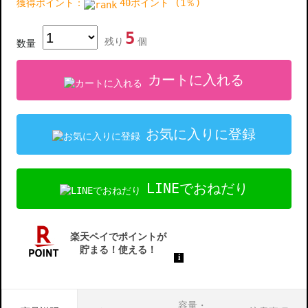
獲得ポイント：
40ポイント (1％)
5
残り
個
数量
カートに入れる
お気に入りに登録
LINEでおねだり
容量・