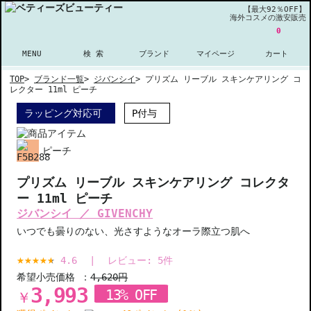
【最大92％OFF】
海外コスメの激安販売
0
MENU
検 索
ブランド
マイページ
カート
TOP
>
ブランド一覧
>
ジバンシイ
>
プリズム リーブル スキンケアリング コ
レクター 11ml ピーチ
ラッピング対応可
P付与
ピーチ
プリズム リーブル スキンケアリング コレクタ
ー 11ml ピーチ
ジバンシイ ／ GIVENCHY
いつでも曇りのない、光さすようなオーラ際立つ肌へ
4.6
|
レビュー:
5
件
希望小売価格 ：
4,620円
3,993
13% OFF
￥