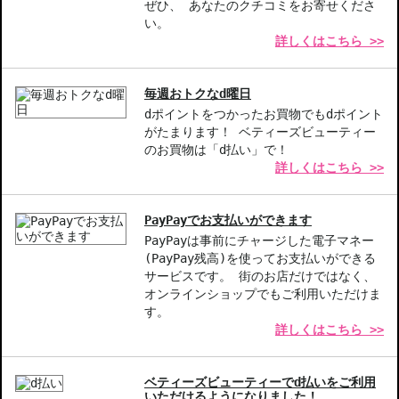
◇上記注意書き記載がある商品の合計金額が16666円以上の場合、
ぜひ、 あなたのクチコミをお寄せくださ
別途手数料が発生する場合があります。予めご了承ください。
い。
詳しくはこちら >>
◇1件のご注文でも倉庫が異なる場合や配送用箱の関係で荷物を分割
して配送する場合がございます。予めご了承ください。また、明細
書は分割してそれぞれの荷物に同梱されますが手数料等の変更はご
毎週おトクなd曜日
ざいませんのでご安心ください。
dポイントをつかったお買物でもdポイント
◇この商品はラッピングができません。
がたまります！ ベティーズビューティー
のお買物は「d払い」で！
【商品の特徴】
詳しくはこちら >>
超クリーミーなテクスチャー-唇にしっかりとフィットし、快適な
使い心地を実現。
長時間保つ美しい発色-にじみがなく、美しい色合いを長時間キー
PayPayでお支払いができます
プします。
PayPayは事前にチャージした電子マネー
豊富なカラーバリエーション-あなたにぴったりの色を見つけるこ
(PayPay残高)を使ってお支払いができる
サービスです。 街のお店だけではなく、
とができる、多彩な色展開。
オンラインショップでもご利用いただけま
す。
【こんな方へおすすめ】
詳しくはこちら >>
潤いのある唇を求めている方
色持ちの良い口紅をお探しの方
ベティーズビューティーでd払いをご利用
商品番号：
12813382
いただけるようになりました！