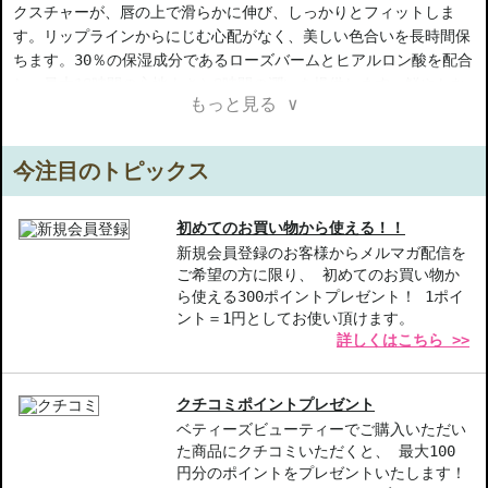
クスチャーが、唇の上で滑らかに伸び、しっかりとフィットしま
す。リップラインからにじむ心配がなく、美しい色合いを長時間保
ちます。30％の保湿成分であるローズバームとヒアルロン酸を配合
し、最大18時間の心地よさと8時間の潤いを提供します。鮮やかな
もっと見る ∨
色素が豊富に含まれたこの口紅は、新しい高級感あふれるケースに
入っています。仕上がりはドラママットとクリームの2種類を用意
しており、豊富なカラーバリエーションを揃えているので、あなた
今注目のトピックス
のお気に入りのスタイルにぴったり合う色を見つけることができま
す。
初めてのお買い物から使える！！
【ご注意ください】
新規会員登録のお客様からメルマガ配信を
ご希望の方に限り、 初めてのお買い物か
◇こちらの商品は代引きでの発送ができかねます。代引きでご注文
ら使える300ポイントプレゼント！ 1ポイ
いただいた場合は、コンビニ後払いに変更をさせて頂きます。コン
ント＝1円としてお使い頂けます。
ビニ後払いには、決済代行会社による審査がございます。予めご了
詳しくはこちら >>
承ください。
◇こちらの商品は、ヤマト運輸、佐川急便もしくは日本郵便で発送
をさせて頂きます。配送便のご指定はできません。
クチコミポイントプレゼント
◇お届け日・お時間帯指定は承っておりません。
ベティーズビューティーでご購入いただい
◇配送伝票の依頼主名、納品書に弊社以外の物流センター社名が記
た商品にクチコミいただくと、 最大100
載されることがあります。
円分のポイントをプレゼントいたします！