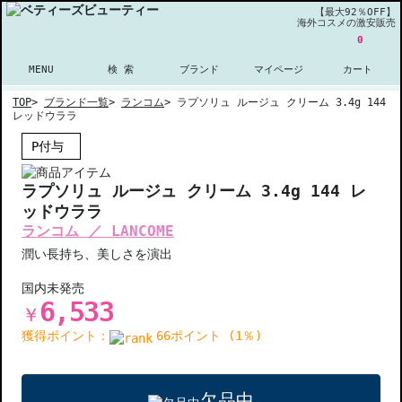
【最大92％OFF】
海外コスメの激安販売
0
MENU
検 索
ブランド
マイページ
カート
TOP
>
ブランド一覧
>
ランコム
>
ラプソリュ ルージュ クリーム 3.4g 144
レッドウララ
P付与
ラプソリュ ルージュ クリーム 3.4g 144 レ
ッドウララ
ランコム ／ LANCOME
潤い長持ち、美しさを演出
国内未発売
6,533
￥
獲得ポイント：
66ポイント (1％)
欠品中