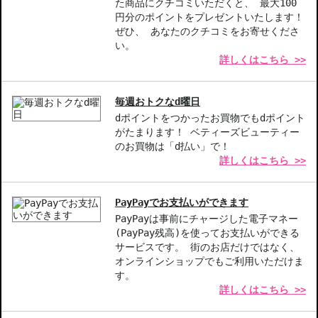
た商品にクチコミいただくと、 最大100
◇上記注意書き記載がある商品の合計金額が16666円以上の場合、
円分のポイントをプレゼントいたします！
別途手数料が発生する場合があります。予めご了承ください。
ぜひ、 あなたのクチコミをお寄せくださ
◇1件のご注文でも倉庫が異なる場合や配送用箱の関係で荷物を分割
い。
詳しくはこちら >>
して配送する場合がございます。予めご了承ください。また、明細
書は分割してそれぞれの荷物に同梱されますが手数料等の変更はご
ざいませんのでご安心ください。
毎週おトクなd曜日
◇この商品はラッピングができません。
dポイントをつかったお買物でもdポイント
がたまります！ ベティーズビューティー
【商品の特徴】
のお買物は「d払い」で！
軽やかなテクスチャー-誰でも扱いやすいフルイドタイプで、素肌
詳しくはこちら >>
感を大切に。
肌を守るアンチポリューション-外的要因から肌を保護し、健康的
な美しさを実現。
PayPayでお支払いができます
マットな仕上がりと潤い-余分なテカリを抑えつつ、自然な潤いを
PayPayは事前にチャージした電子マネー
キープ。
(PayPay残高)を使ってお支払いができる
サービスです。 街のお店だけではなく、
オンラインショップでもご利用いただけま
【こんな方へおすすめ】
す。
軽やかな使用感でカバー力を求める方。
詳しくはこちら >>
マットな仕上がりで、肌の美しさを引き立てたい方。