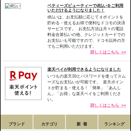
商品番号：
14014308
ベティーズビューティーでd払いをご利用
JAN/UPC：3380810482478
いただけるようになりました！
d払いは、お支払額に応じてｄポイントを
お悩み・効果
貯める・使えるお得で便利なドコモの決済
サービスです。 お支払方法は月々の電話
カバー力
崩れにくい
マット肌
ツヤ
料金合算払いの他、クレジットカードでの
肌の透明感・薄づき
お支払いも可能ですので、ドコモ以外の方
でもご利用いただけます。
詳しくはこちら >>
楽天ペイが利用できるようになりました
いつもの楽天IDとパスワードを使ってスム
ーズなお支払いが可能です。 楽天ポイン
トが貯まる・使える！「簡単」「あんし
ん」「お得」な楽天ペイをご利用くださ
い。
詳しくはこちら >>
ブランド
カテゴリ
新 着
ランキング