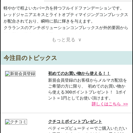
軽やかで程よいカバー力を持つフルイドファンデーションです。
レッドジャニアエキスとライトオプティマイジングコンプレックス
が配合されており、瞬時に肌に輝きを与えます。
クラランスのアンチポリューションコンプレックスが外的要因から
肌を守り、安心してご使用いただけます。
もっと見る ∨
肌の本来の美しさを引き立て、新鮮で美しい輝きを演出します。
さらに、SPF15を配合しているため、有害な紫外線から肌をしっか
りと守ります。
今注目のトピックス
マットな仕上がりでありながら、潤いも感じられる肌に導きます。
【ご注意ください】
初めてのお買い物から使える！！
◇こちらの商品は代引きでの発送ができかねます。代引きでご注文
新規会員登録のお客様からメルマガ配信を
ご希望の方に限り、 初めてのお買い物か
いただいた場合は、コンビニ後払いに変更をさせて頂きます。コン
ら使える300ポイントプレゼント！ 1ポイ
ビニ後払いには、決済代行会社による審査がございます。予めご了
ント＝1円としてお使い頂けます。
承ください。
詳しくはこちら >>
◇こちらの商品は、ヤマト運輸、佐川急便もしくは日本郵便で発送
をさせて頂きます。配送便のご指定はできません。
◇お届け日・お時間帯指定は承っておりません。
クチコミポイントプレゼント
◇配送伝票の依頼主名、納品書に弊社以外の物流センター社名が記
ベティーズビューティーでご購入いただい
載されることがあります。